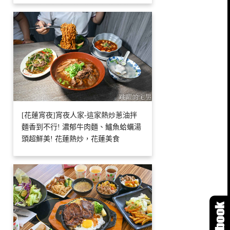
[花蓮宵夜]宵夜人家-這家熱炒蔥油拌
麵香到不行! 濃郁牛肉麵、鱸魚蛤蠣湯
頭超鮮美! 花蓮熱炒，花蓮美食