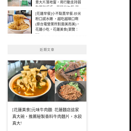
意大片落地窗，用行動支持弱
勢單親媽媽，花蓮早午餐(瀏
覽：147)
[花蓮早餐]小不點賣早餐-炒米
粉口感水嫩 ，越吃越順口啊
(原台電營業所對面美而美)，
花蓮小吃，花蓮美食(瀏覽：
38)
近期文章
[花蓮美食]元味牛肉麵: 花蓮麵店這家
真大碗，推薦秘製香料牛肉麵片，水餃
真大!