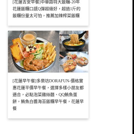
[花蓮吉安早餐]中華路特大飯糰-20年
花蓮飯糰口感Q彈超級好，超過1斤的
飯糰份量太可怕，推薦加辣榨菜飯糰
[花蓮早午餐]多樂坊DORAFUN-價格實
惠花蓮平價早午餐，選擇多樣小朋友都
適合，必點泡菜雞絲麵、QQ鮪魚蛋
餅，鮪魚白醬海苔飯糰早午餐，花蓮早
餐