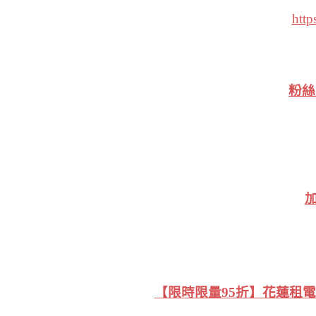
http
粉
加
【限時限量95折】花蓮租電動