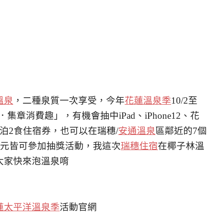
溫泉
，二種泉質一次享受，今年
花蓮溫泉季
10/2至
集章消費趣」，有機會抽中iPad、iPhone12、花
泊2食住宿券，也可以在瑞穗/
安通溫泉
區鄰近的7個
0元皆可參加抽獎活動，我這次
瑞穗住宿
在椰子林溫
大家快來泡溫泉唷
花蓮太平洋溫泉季
活動官網