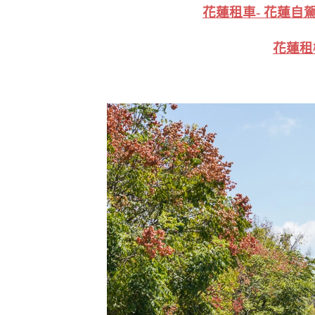
花蓮租車- 花蓮自駕租
花蓮租