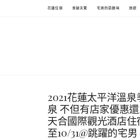
Skip
花蓮住宿
食破天驚
宅男的惡趣味
旅遊
to
content
2021花蓮太平洋溫
泉 不但有店家優惠還能抽G
天合國際觀光酒店住
至10/31@跳躍的宅男