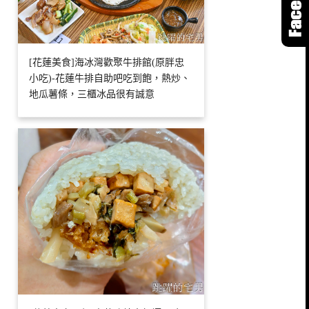
[花蓮美食]海冰灣歡聚牛排館(原胖忠
小吃)-花蓮牛排自助吧吃到飽，熱炒、
地瓜薯條，三櫃冰品很有誠意