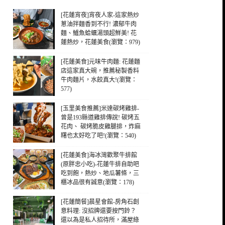
[花蓮宵夜]宵夜人家-這家熱炒
蔥油拌麵香到不行! 濃郁牛肉
麵、鱸魚蛤蠣湯頭超鮮美! 花
蓮熱炒，花蓮美食(瀏覽：979)
[花蓮美食]元味牛肉麵: 花蓮麵
店這家真大碗，推薦秘製香料
牛肉麵片，水餃真大!(瀏覽：
577)
[玉里美食推薦]米達碳烤雞排-
曾是193縣道雞排傳說! 碳烤五
花肉、 碳烤脆皮雞腿排，炸麻
糬也太好吃了吧!(瀏覽：540)
[花蓮美食]海冰灣歡聚牛排館
(原胖忠小吃)-花蓮牛排自助吧
吃到飽，熱炒、地瓜薯條，三
櫃冰品很有誠意(瀏覽：178)
[花蓮簡餐]晨星會館-房角石創
意料理: 沒招牌還要按門鈴？
還以為是私人招待所，滿屋綠