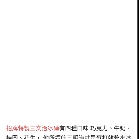
招牌特製三文治冰磚
有四種口味 巧克力、牛奶、
桂圓、花生， 他所謂的三明治就是蘇打餅乾夾冰