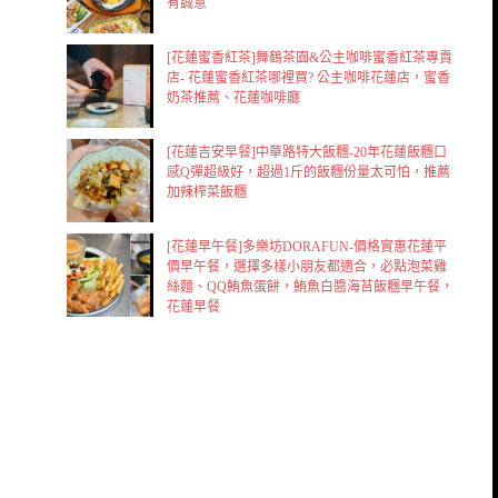
有誠意
[花蓮蜜香紅茶]舞鶴茶園&公主咖啡蜜香紅茶專賣
店- 花蓮蜜香紅茶哪裡買? 公主咖啡花蓮店，蜜香
奶茶推薦、花蓮咖啡廳
[花蓮吉安早餐]中華路特大飯糰-20年花蓮飯糰口
感Q彈超級好，超過1斤的飯糰份量太可怕，推薦
加辣榨菜飯糰
[花蓮早午餐]多樂坊DORAFUN-價格實惠花蓮平
價早午餐，選擇多樣小朋友都適合，必點泡菜雞
絲麵、QQ鮪魚蛋餅，鮪魚白醬海苔飯糰早午餐，
花蓮早餐