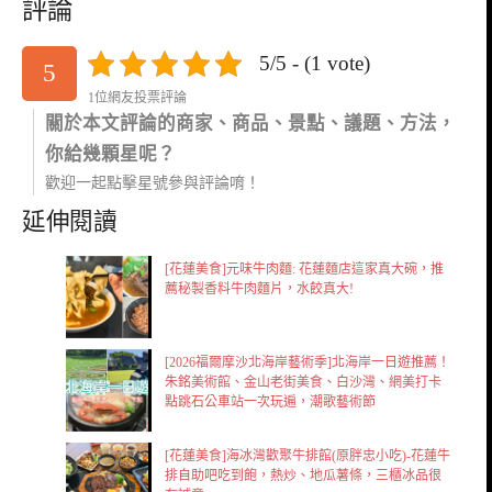
評論
5/5 - (1 vote)
5
1位網友投票評論
關於本文評論的商家、商品、景點、議題、方法，
你給幾顆星呢？
歡迎一起點擊星號參與評論唷！
延伸閱讀
[花蓮美食]元味牛肉麵: 花蓮麵店這家真大碗，推
薦秘製香料牛肉麵片，水餃真大!
[2026福爾摩沙北海岸藝術季]北海岸一日遊推薦！
朱銘美術館、金山老街美食、白沙灣、網美打卡
點跳石公車站一次玩遍，潮歌藝術節
[花蓮美食]海冰灣歡聚牛排館(原胖忠小吃)-花蓮牛
排自助吧吃到飽，熱炒、地瓜薯條，三櫃冰品很