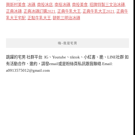
興新村美食
,
冰磚
,
南投冰店
,
南投冰磚
,
南投美食
,
招牌特製三文治冰磚
,
正典冰磚
,
正典冰磚訂購2021
,
正典牛乳大王
,
正典牛乳大王2021
,
正典牛
乳大王宅配
,
正點牛乳大王
,
餅乾三明治冰磚
嗨~我是宅男
跳躍的宅男 社群平台: IG、Youtube、tiktok、小紅書、脆、LINE社群 如
有活動合作、邀約，請發email或是粉絲頁私訊跟我聯絡 Email:
a0913575012@gmail.com