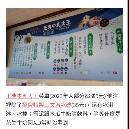
正典牛乳大王
菜單(2023年大部分都漲5元) 他這
裡除了
招牌特製三文治冰磚
(35元)，還有冰淇
淋、冰棒；雪泥跟木瓜牛奶等飲料，等等什麼是
花生牛奶阿XD當時沒看到