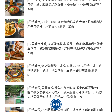
[花蓮宵夜]宵夜人家-這家熱炒蔥油拌麵香到不行! 濃郁牛
肉麵、鱸魚蛤蠣湯頭超鮮美! 花蓮熱炒，花蓮美食(瀏覽：
370)
[花蓮美食]元味牛肉麵: 花蓮麵店這家真大碗，推薦秘製香
料牛肉麵片，水餃真大!(瀏覽：259)
[玉里美食推薦]米達碳烤雞排-曾是193縣道雞排傳說! 碳烤
五花肉、 碳烤脆皮雞腿排，炸麻糬也太好吃了吧!(瀏覽：
208)
[花蓮美食]海冰灣歡聚牛排館(原胖忠小吃)-花蓮牛排自助
吧吃到飽，熱炒、地瓜薯條，三櫃冰品很有誠意(瀏覽：
66)
[花蓮簡餐]晨星會館-房角石創意料理: 沒招牌還要按門
鈴？還以為是私人招待所，滿屋綠意大片落地窗，用行動
支持弱勢單親媽媽，花蓮早午餐(瀏覽：24)
[花蓮早餐]小不點賣早餐-炒米粉口感水嫩 ，越吃越順口啊