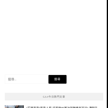
搜
尋
關
鍵
GA4今日熱門文章
字: