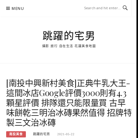
Skip
MENU
to
content
跳躍的宅男
攝影 旅行 自在生活 花蓮美食地圖
[南投中興新村美食]正典牛乳大王-
這間冰店Google評價3000則有4.3
顆星評價 排隊還只能限量買 古早
味餅乾三明治冰磚果然值得 招牌特
製三文治冰磚
南投美食
跳躍的宅男
2021-05-22