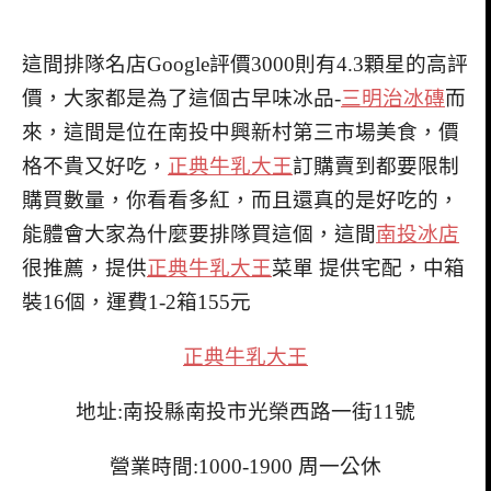
這間排隊名店Google評價3000則有4.3顆星的高評
價，大家都是為了這個古早味冰品-
三明治冰磚
而
來，這間是位在南投中興新村第三市場美食，價
格不貴又好吃，
正典牛乳大王
訂購賣到都要限制
購買數量，你看看多紅，而且還真的是好吃的，
能體會大家為什麼要排隊買這個，這間
南投冰店
很推薦，提供
正典牛乳大王
菜單 提供宅配，
中箱
裝16個，運費1-2箱155元
正典牛乳大王
地址:南投縣南投市光榮西路一街11號
營業時間:1000-1900 周一公休