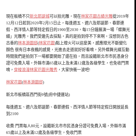
現在板橋不只
新北耶誕城
可以拍光雕，現在
林家花園
古績光雕
從2019年
12月12日起到2020年2月15日止，每逢週五、週六及耶誕節、春節連
假、西洋情人節等特定假日的1900至2030，每15分鐘展演一場「蝶舞光
綴」光雕秀，我們受邀先去採點，真的是拍到停不下來啊，沒想到古色
古香的
林本源園邸
(
林家花園
)點上燈火可以這麼美，感應燈光不斷變化
顏色 很有日本夜楓的感覺，光進去走道就好好看唷，另外蝶舞光綴互動
時間我們是拍到下一場都要開始了還在拍，而且設籍新北市市民憑身分
證可免費入場，外縣市滿65歲以上及未滿12歲及各級學生，也免收門票
唷，
穿梭浪漫林家花園光雕秀
，大家快衝一波吧!
林家花園
(
林本源園邸
)
新北市板橋區西門街9號(府中捷運站)
每逢週五、週六及耶誕節、春節連假、西洋情人節等特定假日開放延長
到2100
收費:門票每人80元，設籍新北市市民憑身分證可免費入場，外縣市滿
65歲以上及未滿12歲及各級學生，免收門票