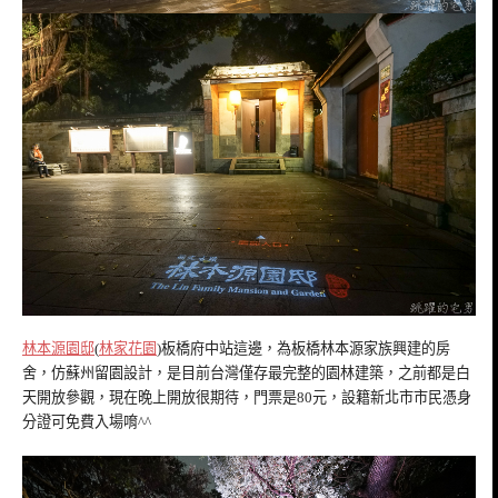
林本源園邸
(
林家花園
)板橋府中站這邊，為板橋林本源家族興建的房
舍，仿蘇州留園設計，是目前台灣僅存最完整的園林建築，之前都是白
天開放參觀，現在晚上開放很期待，門票是80元，設籍新北市市民憑身
分證可免費入場唷^^