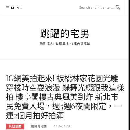
Skip
MENU
to
content
跳躍的宅男
攝影 旅行 自在生活 花蓮美食地圖
IG網美拍起來! 板橋林家花園光雕
穿梭時空耍浪漫 蝶舞光綴跟我這樣
拍 樓亭閣樓古典風美到炸 新北市
民免費入場，週5週6夜間限定，一
連2個月拍好拍滿
其他景點
跳躍的宅男
2019-12-09