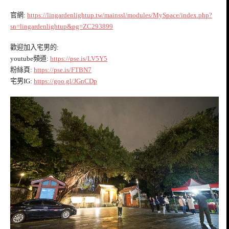
官網:
https://lingardenlightup.tw/mainssl/modules/MySpace/index.php?
sn=lingardenlightup&pg=ZC293899
歡迎加入宅男的:
youtube頻道:
https://pse.is/LV5Y5
粉絲頁:
https://pse.is/FTBN7
宅男IG:
https://goo.gl/JGnCDp