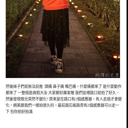
然後妹子們就無法前進 頭痛 鼻子痛 嘴巴痛，什麼痛都來了 是什麼動作
都來了 一整個是病假大全 大家都好厲害喔 我們這裡路口就拍了好久，
然後發現燈光突然不變化? 原來是在路口有2個感應器，有人走過才會變
化，網美跟我們一樣拍很久的，最前面石板路旁有2個感應器可以走一
下 包你拍好拍滿