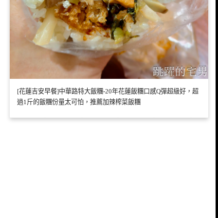
[花蓮吉安早餐]中華路特大飯糰-20年花蓮飯糰口感Q彈超級好，超
過1斤的飯糰份量太可怕，推薦加辣榨菜飯糰