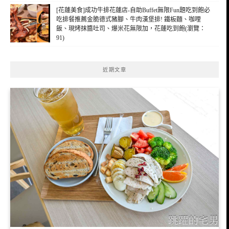
[花蓮美食]成功牛排花蓮店-自助Buffet無限Fun題吃到飽必
吃排餐推薦金脆德式豬腳、牛肉漢堡排! 鐵板麵、咖哩
飯、現烤抹醬吐司、爆米花無限加，花蓮吃到飽(瀏覽：
91)
近期文章