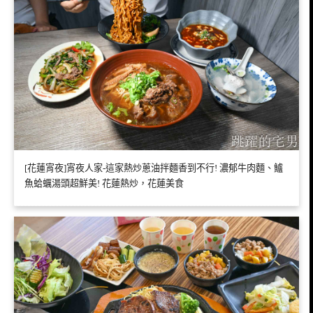
[花蓮宵夜]宵夜人家-這家熱炒蔥油拌麵香到不行! 濃郁牛肉麵、鱸
魚蛤蠣湯頭超鮮美! 花蓮熱炒，花蓮美食