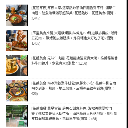
[花蓮宵夜]宵夜人家-這家熱炒蔥油拌麵香到不行! 濃郁牛
肉麵、鱸魚蛤蠣湯頭超鮮美! 花蓮熱炒，花蓮美食(瀏覽：
3,445)
[玉里美食推薦]米達碳烤雞排-曾是193縣道雞排傳說! 碳烤
五花肉、 碳烤脆皮雞腿排，炸麻糬也太好吃了吧!(瀏覽：
1,465)
[花蓮美食]元味牛肉麵: 花蓮麵店這家真大碗，推薦秘製香
料牛肉麵片，水餃真大!(瀏覽：1,256)
[花蓮美食]海冰灣歡聚牛排館(原胖忠小吃)-花蓮牛排自助
吧吃到飽，熱炒、地瓜薯條，三櫃冰品很有誠意(瀏覽：
626)
[花蓮簡餐]晨星會館-房角石創意料理: 沒招牌還要按門
鈴？還以為是私人招待所，滿屋綠意大片落地窗，用行動
支持弱勢單親媽媽，花蓮早午餐(瀏覽：468)