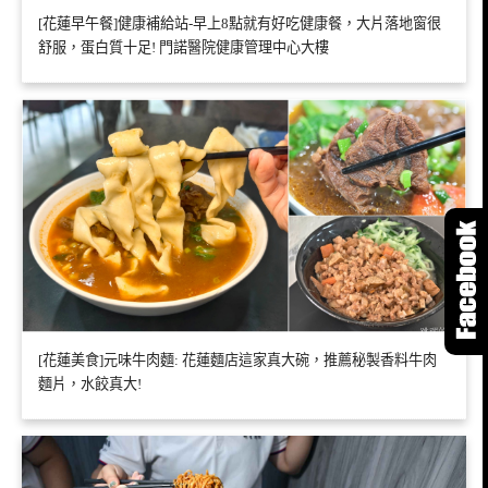
[花蓮早午餐]健康補給站-早上8點就有好吃健康餐，大片落地窗很
舒服，蛋白質十足! 門諾醫院健康管理中心大樓
[花蓮美食]元味牛肉麵: 花蓮麵店這家真大碗，推薦秘製香料牛肉
麵片，水餃真大!