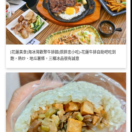
[花蓮美食]海冰灣歡聚牛排館(原胖忠小吃)-花蓮牛排自助吧吃到
飽，熱炒、地瓜薯條，三櫃冰品很有誠意