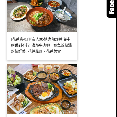
[花蓮宵夜]宵夜人家-這家熱炒蔥油拌
麵香到不行! 濃郁牛肉麵、鱸魚蛤蠣湯
頭超鮮美! 花蓮熱炒，花蓮美食