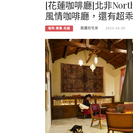
[花蓮咖啡廳]北非North
風情咖啡廳，還有超
跳躍的宅男
2023-10-30
咖啡-簡餐-茶鋪