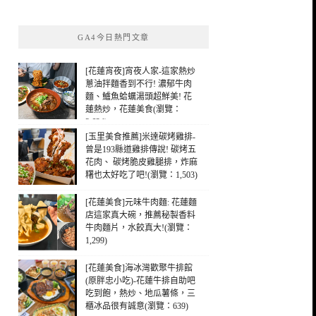
關
鍵
GA4今日熱門文章
字:
[花蓮宵夜]宵夜人家-這家熱炒
蔥油拌麵香到不行! 濃郁牛肉
麵、鱸魚蛤蠣湯頭超鮮美! 花
蓮熱炒，花蓮美食(瀏覽：
3,624)
[玉里美食推薦]米達碳烤雞排-
曾是193縣道雞排傳說! 碳烤五
花肉、 碳烤脆皮雞腿排，炸麻
糬也太好吃了吧!(瀏覽：1,503)
[花蓮美食]元味牛肉麵: 花蓮麵
店這家真大碗，推薦秘製香料
牛肉麵片，水餃真大!(瀏覽：
1,299)
[花蓮美食]海冰灣歡聚牛排館
(原胖忠小吃)-花蓮牛排自助吧
吃到飽，熱炒、地瓜薯條，三
櫃冰品很有誠意(瀏覽：639)