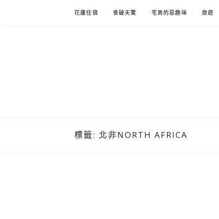
Skip
花蓮住宿
食破天驚
宅男的惡趣味
旅遊
to
content
標籤:
北非NORTH AFRICA