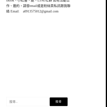
tiktok、小紅書、脆、LINE社群 如有活動合
作、邀約，請發email或是粉絲頁私訊跟我聯
絡 Email:
a0913575012@gmail.com
搜
尋