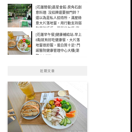
[花蓮簡餐]晨星會館-房角石創
意料理: 沒招牌還要按門鈴？
還以為是私人招待所，滿屋綠
意大片落地窗，用行動支持弱
勢單親媽媽，花蓮早午餐(瀏
覽：474)
[花蓮早午餐]健康補給站-早上
8點就有好吃健康餐，大片落
地窗很舒服，蛋白質十足! 門
諾醫院健康管理中心大樓(瀏
覽：1,099)
近期文章