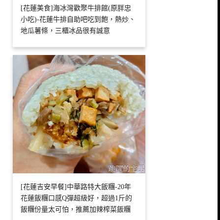
[花蓮美食]海冰灣歡聚牛排館(原胖忠
小吃)-花蓮牛排自助吧吃到飽，熱炒、
地瓜薯條，三櫃冰品很有誠意
[花蓮吉安早餐]中華路特大飯糰-20年
花蓮飯糰口感Q彈超級好，超過1斤的
飯糰份量太可怕，推薦加辣榨菜飯糰