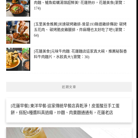
肉麵、鱸魚蛤蠣湯頭超鮮美! 花蓮熱炒，花蓮美食(瀏覽：
174)
[玉里美食推薦]米達碳烤雞排-曾是193縣道雞排傳說! 碳烤
五花肉、 碳烤脆皮雞腿排，炸麻糬也太好吃了吧!(瀏覽：
64)
[花蓮美食]元味牛肉麵: 花蓮麵店這家真大碗，推薦秘製香
料牛肉麵片，水餃真大!(瀏覽：30)
近期文章
[花蓮早餐] 東洋早餐-這家傳統早餐店真乾淨！皮蛋酸豆手工蛋
餅，搭配6種醬料真過癮，炒麵、肉羹麵通通有，花蓮老店