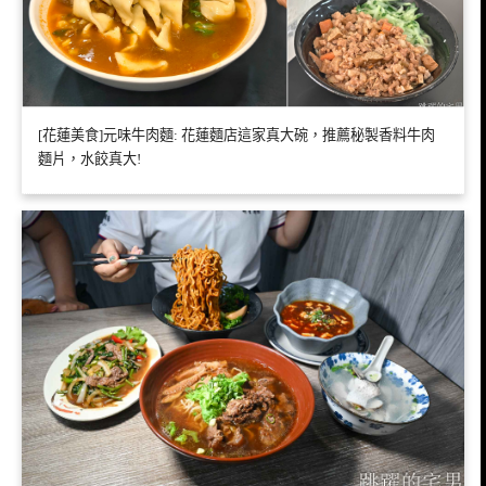
[花蓮美食]元味牛肉麵: 花蓮麵店這家真大碗，推薦秘製香料牛肉
麵片，水餃真大!