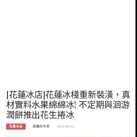
[花蓮冰店]花蓮冰棧重新裝潢，真
材實料水果綿綿冰! 不定期與洄游
潤餅推出花生捲冰
花蓮冰店
跳躍的宅男
2025-08-24