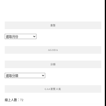
彙整
彙
整
AGODA
分類
分
類
GA4瀏覽人氣
線上人數：72