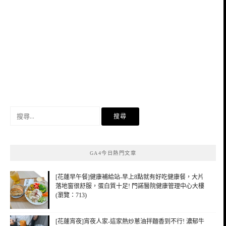
搜
尋
關
鍵
GA4今日熱門文章
字:
[花蓮早午餐]健康補給站-早上8點就有好吃健康餐，大片
落地窗很舒服，蛋白質十足! 門諾醫院健康管理中心大樓
(瀏覽：713)
[花蓮宵夜]宵夜人家-這家熱炒蔥油拌麵香到不行! 濃郁牛