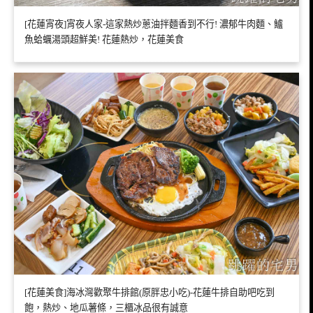
[花蓮宵夜]宵夜人家-這家熱炒蔥油拌麵香到不行! 濃郁牛肉麵、鱸
魚蛤蠣湯頭超鮮美! 花蓮熱炒，花蓮美食
[花蓮美食]海冰灣歡聚牛排館(原胖忠小吃)-花蓮牛排自助吧吃到
飽，熱炒、地瓜薯條，三櫃冰品很有誠意