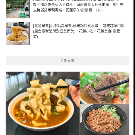
鈴？還以為是私人招待所，滿屋綠意大片落地窗，用行動
支持弱勢單親媽媽，花蓮早午餐(瀏覽：116)
[花蓮早餐]小不點賣早餐-炒米粉口感水嫩 ，越吃越順口啊
(原台電營業所對面美而美)，花蓮小吃，花蓮美食(瀏覽：
37)
近期文章