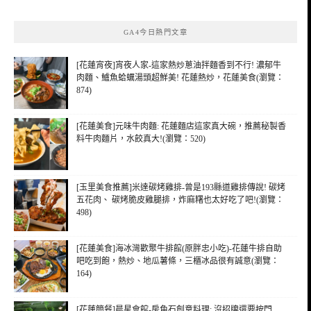
關
鍵
GA4今日熱門文章
字:
[花蓮宵夜]宵夜人家-這家熱炒蔥油拌麵香到不行! 濃郁牛
肉麵、鱸魚蛤蠣湯頭超鮮美! 花蓮熱炒，花蓮美食(瀏覽：
874)
[花蓮美食]元味牛肉麵: 花蓮麵店這家真大碗，推薦秘製香
料牛肉麵片，水餃真大!(瀏覽：520)
[玉里美食推薦]米達碳烤雞排-曾是193縣道雞排傳說! 碳烤
五花肉、 碳烤脆皮雞腿排，炸麻糬也太好吃了吧!(瀏覽：
498)
[花蓮美食]海冰灣歡聚牛排館(原胖忠小吃)-花蓮牛排自助
吧吃到飽，熱炒、地瓜薯條，三櫃冰品很有誠意(瀏覽：
164)
[花蓮簡餐]晨星會館-房角石創意料理: 沒招牌還要按門