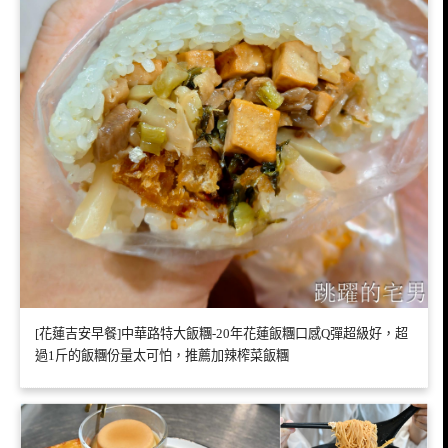
[花蓮吉安早餐]中華路特大飯糰-20年花蓮飯糰口感Q彈超級好，超
過1斤的飯糰份量太可怕，推薦加辣榨菜飯糰