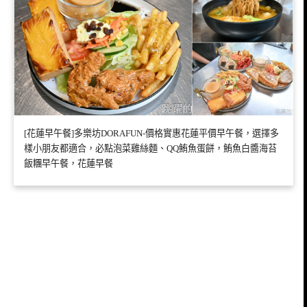
[花蓮早午餐]多樂坊DORAFUN-價格實惠花蓮平價早午餐，選擇多
樣小朋友都適合，必點泡菜雞絲麵、QQ鮪魚蛋餅，鮪魚白醬海苔
飯糰早午餐，花蓮早餐