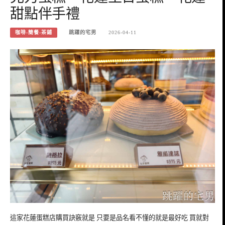
甜點伴手禮
咖啡-簡餐-茶鋪
跳躍的宅男
2026-04-11
這家花蓮蛋糕店購買訣竅就是 只要是品名看不懂的就是最好吃 買就對