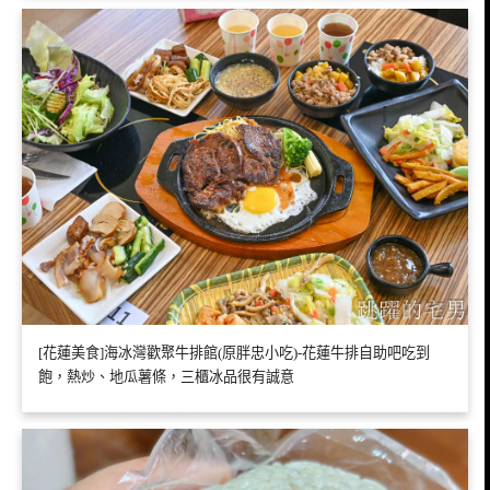
[花蓮美食]海冰灣歡聚牛排館(原胖忠小吃)-花蓮牛排自助吧吃到
飽，熱炒、地瓜薯條，三櫃冰品很有誠意