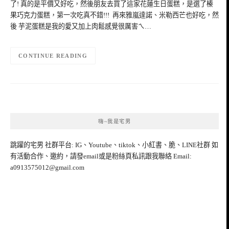
了! 真的是平價又好吃，然後朋友去買了這家花蓮生日蛋糕，是選了榛
果巧克力蛋糕，第一次吃真不錯!!! 再來雅嵐達諾、米勒西芒也好吃，然
後 芋泥蛋糕是我的愛又加上肉鬆感覺很厲害ㄟ…
CONTINUE READING
嗨~我是宅男
跳躍的宅男 社群平台: IG、Youtube、tiktok、小紅書、脆、LINE社群 如
有活動合作、邀約，請發email或是粉絲頁私訊跟我聯絡 Email:
a0913575012@gmail.com