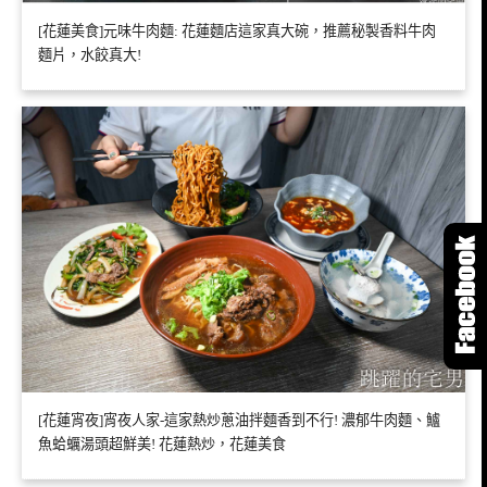
[花蓮美食]元味牛肉麵: 花蓮麵店這家真大碗，推薦秘製香料牛肉
麵片，水餃真大!
[花蓮宵夜]宵夜人家-這家熱炒蔥油拌麵香到不行! 濃郁牛肉麵、鱸
魚蛤蠣湯頭超鮮美! 花蓮熱炒，花蓮美食