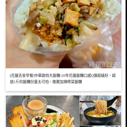
[花蓮吉安早餐]中華路特大飯糰-20年花蓮飯糰口感Q彈超級好，超
過1斤的飯糰份量太可怕，推薦加辣榨菜飯糰