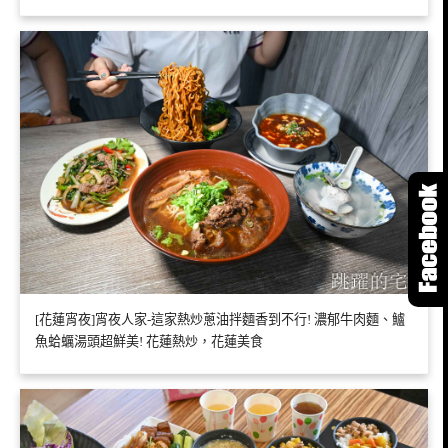
[花蓮宵夜]宵夜人家-這家熱炒蔥油拌麵香到不行! 濃郁牛肉麵、鱸
魚蛤蠣湯頭超鮮美! 花蓮熱炒，花蓮美食