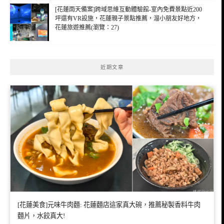
[花蓮雨天備案]跨域思維互動體驗館-室內免費景點近200
坪還有VR設施，花蓮親子景點推薦，溜小朋友好地方，
花蓮旅遊推薦(瀏覽：27)
近期文章
[花蓮美食]元味牛肉麵: 花蓮麵店這家真大碗，推薦秘製香料牛肉
麵片，水餃真大!