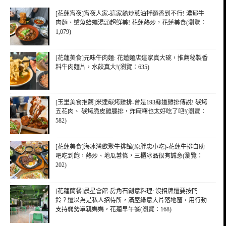
[花蓮宵夜]宵夜人家-這家熱炒蔥油拌麵香到不行! 濃郁牛
肉麵、鱸魚蛤蠣湯頭超鮮美! 花蓮熱炒，花蓮美食(瀏覽：
1,079)
[花蓮美食]元味牛肉麵: 花蓮麵店這家真大碗，推薦秘製香
料牛肉麵片，水餃真大!(瀏覽：635)
[玉里美食推薦]米達碳烤雞排-曾是193縣道雞排傳說! 碳烤
五花肉、 碳烤脆皮雞腿排，炸麻糬也太好吃了吧!(瀏覽：
582)
[花蓮美食]海冰灣歡聚牛排館(原胖忠小吃)-花蓮牛排自助
吧吃到飽，熱炒、地瓜薯條，三櫃冰品很有誠意(瀏覽：
202)
[花蓮簡餐]晨星會館-房角石創意料理: 沒招牌還要按門
鈴？還以為是私人招待所，滿屋綠意大片落地窗，用行動
支持弱勢單親媽媽，花蓮早午餐(瀏覽：168)