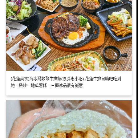
[花蓮美食]海冰灣歡聚牛排館(原胖忠小吃)-花蓮牛排自助吧吃到
飽，熱炒、地瓜薯條，三櫃冰品很有誠意