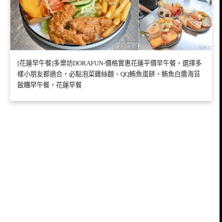
[花蓮早午餐]多樂坊DORAFUN-價格實惠花蓮平價早午餐，選擇多
樣小朋友都適合，必點泡菜雞絲麵、QQ鮪魚蛋餅，鮪魚白醬海苔
飯糰早午餐，花蓮早餐