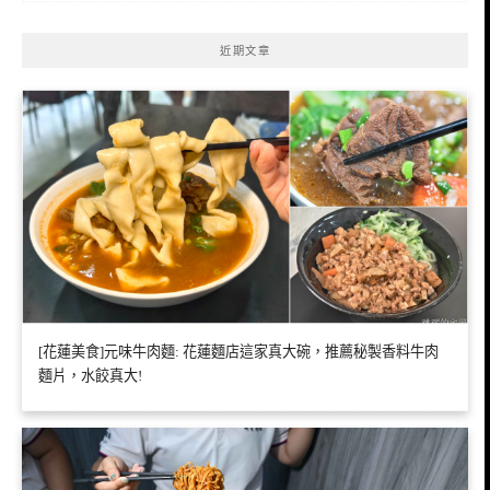
近期文章
[花蓮美食]元味牛肉麵: 花蓮麵店這家真大碗，推薦秘製香料牛肉
麵片，水餃真大!