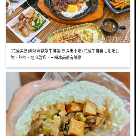
[花蓮美食]海冰灣歡聚牛排館(原胖忠小吃)-花蓮牛排自助吧吃到
飽，熱炒、地瓜薯條，三櫃冰品很有誠意