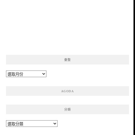
彙整
彙
整
AGODA
分類
分
類