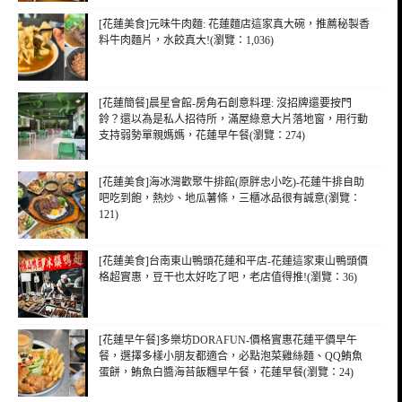
[花蓮美食]元味牛肉麵: 花蓮麵店這家真大碗，推薦秘製香
料牛肉麵片，水餃真大!(瀏覽：1,036)
[花蓮簡餐]晨星會館-房角石創意料理: 沒招牌還要按門
鈴？還以為是私人招待所，滿屋綠意大片落地窗，用行動
支持弱勢單親媽媽，花蓮早午餐(瀏覽：274)
[花蓮美食]海冰灣歡聚牛排館(原胖忠小吃)-花蓮牛排自助
吧吃到飽，熱炒、地瓜薯條，三櫃冰品很有誠意(瀏覽：
121)
[花蓮美食]台南東山鴨頭花蓮和平店-花蓮這家東山鴨頭價
格超實惠，豆干也太好吃了吧，老店值得推!(瀏覽：36)
[花蓮早午餐]多樂坊DORAFUN-價格實惠花蓮平價早午
餐，選擇多樣小朋友都適合，必點泡菜雞絲麵、QQ鮪魚
蛋餅，鮪魚白醬海苔飯糰早午餐，花蓮早餐(瀏覽：24)