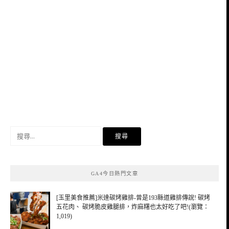
搜
尋
關
鍵
GA4今日熱門文章
字:
[玉里美食推薦]米達碳烤雞排-曾是193縣道雞排傳說! 碳烤
五花肉、 碳烤脆皮雞腿排，炸麻糬也太好吃了吧!(瀏覽：
1,019)