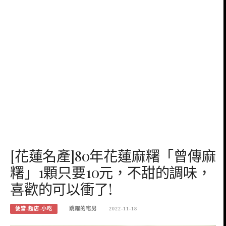
[花蓮名產]80年花蓮麻糬「曾傳麻
糬」1顆只要10元，不甜的調味，
喜歡的可以衝了!
便當-麵店-小吃
跳躍的宅男
2022-11-18