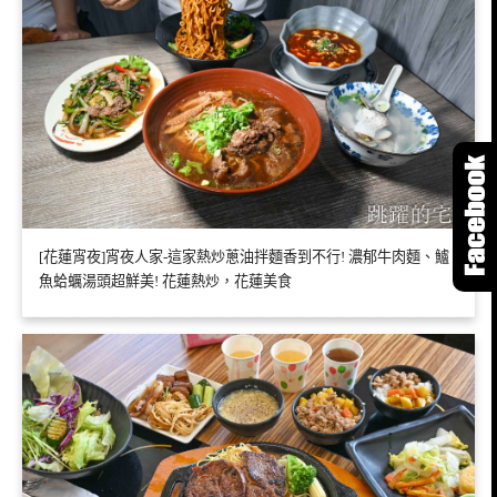
[花蓮宵夜]宵夜人家-這家熱炒蔥油拌麵香到不行! 濃郁牛肉麵、鱸
魚蛤蠣湯頭超鮮美! 花蓮熱炒，花蓮美食