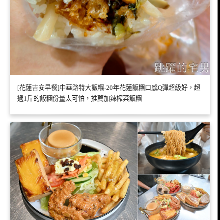
[花蓮吉安早餐]中華路特大飯糰-20年花蓮飯糰口感Q彈超級好，超
過1斤的飯糰份量太可怕，推薦加辣榨菜飯糰