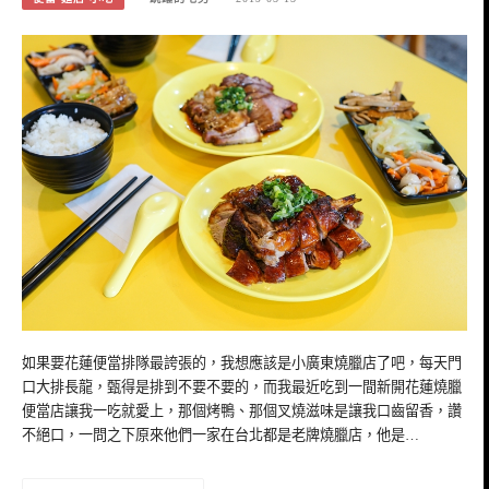
如果要花蓮便當排隊最誇張的，我想應該是小廣東燒臘店了吧，每天門
口大排長龍，甄得是排到不要不要的，而我最近吃到一間新開花蓮燒臘
便當店讓我一吃就愛上，那個烤鴨、那個叉燒滋味是讓我口齒留香，讚
不絕口，一問之下原來他們一家在台北都是老牌燒臘店，他是…