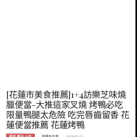
[花蓮市美食推薦]1+4訪樂芝味燒
臘便當-大推這家叉燒 烤鴨必吃
限量鴨腿太危險 吃完唇齒留香 花
蓮便當推薦 花蓮烤鴨
便當-麵店-小吃
跳躍的宅男
2019-05-15