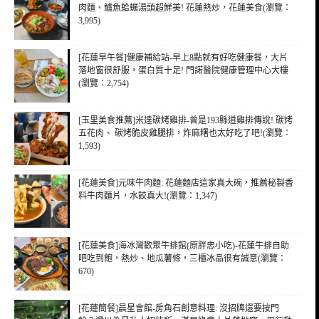
肉麵、鱸魚蛤蠣湯頭超鮮美! 花蓮熱炒，花蓮美食(瀏覽：
3,995)
[花蓮早午餐]健康補給站-早上8點就有好吃健康餐，大片
落地窗很舒服，蛋白質十足! 門諾醫院健康管理中心大樓
(瀏覽：2,754)
[玉里美食推薦]米達碳烤雞排-曾是193縣道雞排傳說! 碳烤
五花肉、 碳烤脆皮雞腿排，炸麻糬也太好吃了吧!(瀏覽：
1,593)
[花蓮美食]元味牛肉麵: 花蓮麵店這家真大碗，推薦秘製香
料牛肉麵片，水餃真大!(瀏覽：1,347)
[花蓮美食]海冰灣歡聚牛排館(原胖忠小吃)-花蓮牛排自助
吧吃到飽，熱炒、地瓜薯條，三櫃冰品很有誠意(瀏覽：
670)
[花蓮簡餐]晨星會館-房角石創意料理: 沒招牌還要按門