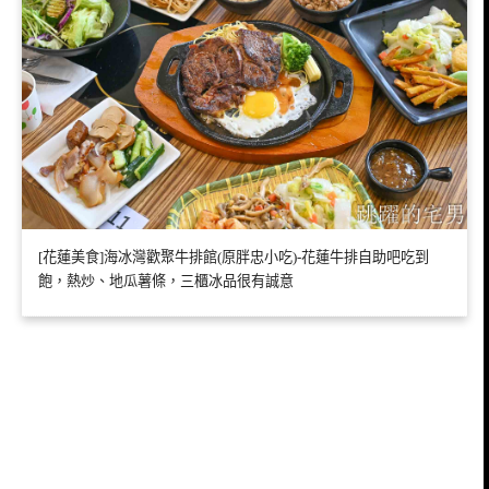
[花蓮美食]海冰灣歡聚牛排館(原胖忠小吃)-花蓮牛排自助吧吃到
飽，熱炒、地瓜薯條，三櫃冰品很有誠意