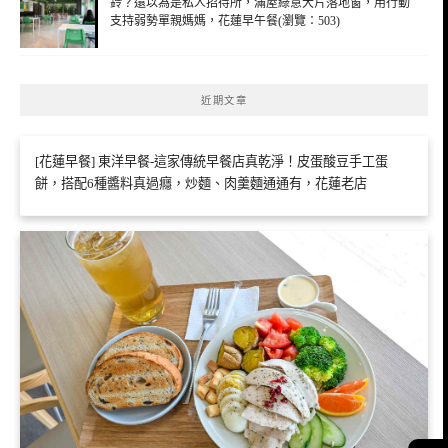
鈴？還以為是私人招待所，滿屋綠意大片落地窗，用行動
支持弱勢單親媽媽，花蓮早午餐(瀏覽：503)
近期文章
[花蓮早餐] 東洋早餐-這家傳統早餐店真乾淨！皮蛋酸豆手工蛋
餅，搭配6種醬料真過癮，炒麵、肉羹麵通通有，花蓮老店