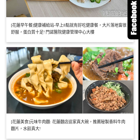
[花蓮早午餐]健康補給站-早上8點就有好吃健康餐，大片落地窗很
舒服，蛋白質十足! 門諾醫院健康管理中心大樓
[花蓮美食]元味牛肉麵: 花蓮麵店這家真大碗，推薦秘製香料牛肉
麵片，水餃真大!