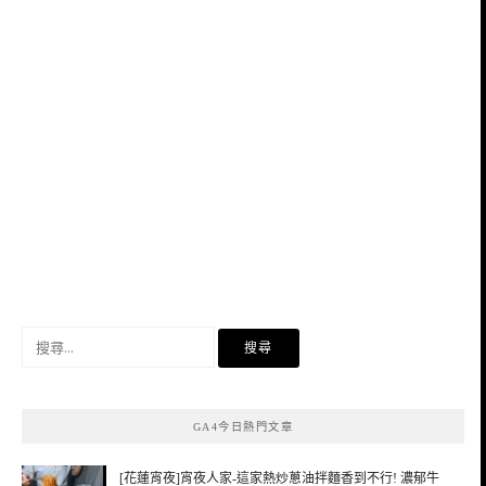
搜
尋
關
鍵
GA4今日熱門文章
字:
[花蓮宵夜]宵夜人家-這家熱炒蔥油拌麵香到不行! 濃郁牛