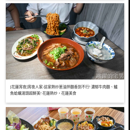
[花蓮宵夜]宵夜人家-這家熱炒蔥油拌麵香到不行! 濃郁牛肉麵、鱸
魚蛤蠣湯頭超鮮美! 花蓮熱炒，花蓮美食