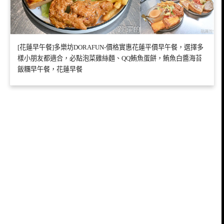
[花蓮早午餐]多樂坊DORAFUN-價格實惠花蓮平價早午餐，選擇多
樣小朋友都適合，必點泡菜雞絲麵、QQ鮪魚蛋餅，鮪魚白醬海苔
飯糰早午餐，花蓮早餐