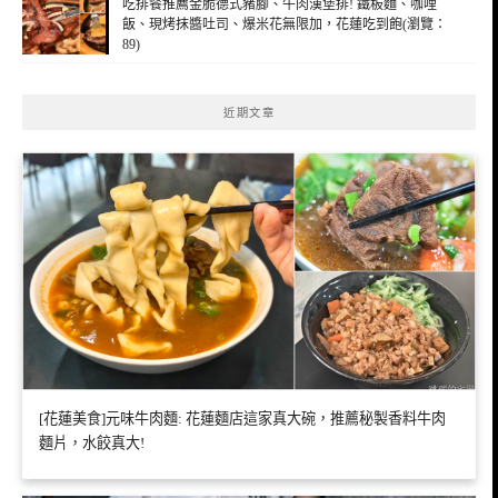
吃排餐推薦金脆德式豬腳、牛肉漢堡排! 鐵板麵、咖哩
飯、現烤抹醬吐司、爆米花無限加，花蓮吃到飽(瀏覽：
89)
近期文章
[花蓮美食]元味牛肉麵: 花蓮麵店這家真大碗，推薦秘製香料牛肉
麵片，水餃真大!