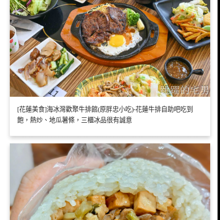
[花蓮美食]海冰灣歡聚牛排館(原胖忠小吃)-花蓮牛排自助吧吃到
飽，熱炒、地瓜薯條，三櫃冰品很有誠意