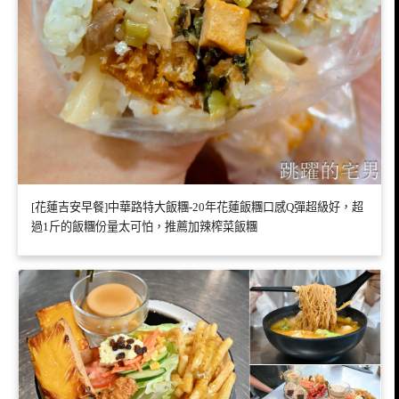
[花蓮吉安早餐]中華路特大飯糰-20年花蓮飯糰口感Q彈超級好，超
過1斤的飯糰份量太可怕，推薦加辣榨菜飯糰