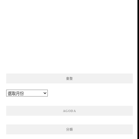
彙整
彙
整
AGODA
分類