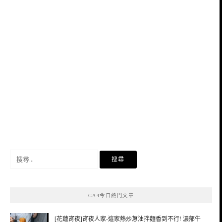
搜
尋
關
鍵
GA4今日熱門文章
字:
[花蓮宵夜]宵夜人家-這家熱炒蔥油拌麵香到不行! 濃郁牛