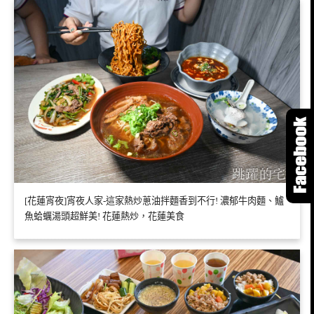
[花蓮宵夜]宵夜人家-這家熱炒蔥油拌麵香到不行! 濃郁牛肉麵、鱸
魚蛤蠣湯頭超鮮美! 花蓮熱炒，花蓮美食