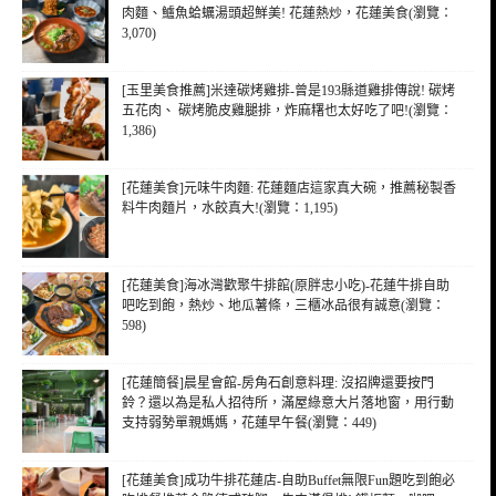
肉麵、鱸魚蛤蠣湯頭超鮮美! 花蓮熱炒，花蓮美食(瀏覽：
3,070)
[玉里美食推薦]米達碳烤雞排-曾是193縣道雞排傳說! 碳烤
五花肉、 碳烤脆皮雞腿排，炸麻糬也太好吃了吧!(瀏覽：
1,386)
[花蓮美食]元味牛肉麵: 花蓮麵店這家真大碗，推薦秘製香
料牛肉麵片，水餃真大!(瀏覽：1,195)
[花蓮美食]海冰灣歡聚牛排館(原胖忠小吃)-花蓮牛排自助
吧吃到飽，熱炒、地瓜薯條，三櫃冰品很有誠意(瀏覽：
598)
[花蓮簡餐]晨星會館-房角石創意料理: 沒招牌還要按門
鈴？還以為是私人招待所，滿屋綠意大片落地窗，用行動
支持弱勢單親媽媽，花蓮早午餐(瀏覽：449)
[花蓮美食]成功牛排花蓮店-自助Buffet無限Fun題吃到飽必