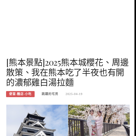
[熊本景點]2025熊本城櫻花、周邊
散策、我在熊本吃了半夜也有開
的濃郁雞白湯拉麵
便當-麵店-小吃
跳躍的宅男
2025-04-19