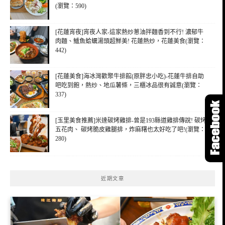
(瀏覽：590)
[花蓮宵夜]宵夜人家-這家熱炒蔥油拌麵香到不行! 濃郁牛
肉麵、鱸魚蛤蠣湯頭超鮮美! 花蓮熱炒，花蓮美食(瀏覽：
442)
[花蓮美食]海冰灣歡聚牛排館(原胖忠小吃)-花蓮牛排自助
吧吃到飽，熱炒、地瓜薯條，三櫃冰品很有誠意(瀏覽：
337)
[玉里美食推薦]米達碳烤雞排-曾是193縣道雞排傳說! 碳烤
五花肉、 碳烤脆皮雞腿排，炸麻糬也太好吃了吧!(瀏覽：
280)
近期文章