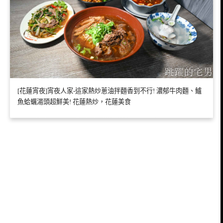
[花蓮宵夜]宵夜人家-這家熱炒蔥油拌麵香到不行! 濃郁牛肉麵、鱸
魚蛤蠣湯頭超鮮美! 花蓮熱炒，花蓮美食