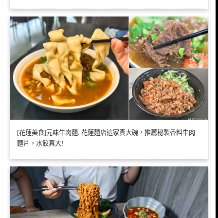
[花蓮美食]元味牛肉麵: 花蓮麵店這家真大碗，推薦秘製香料牛肉
麵片，水餃真大!