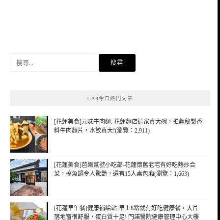
搜
尋
關
鍵
GA4今日熱門文章
字:
[花蓮美食]元味牛肉麵: 花蓮麵店這家真大碗，推薦秘製香
料牛肉麵片，水餃真大!(瀏覽：2,911)
[花蓮美食]芭樂貳號小吃部-花蓮懷舊老宅有好吃熱炒合
菜，搞魚鍋令人驚艷，還有15人桌包廂(瀏覽：1,663)
[花蓮早午餐]健康補給站-早上8點就有好吃健康餐，大片
落地窗很舒服，蛋白質十足! 門諾醫院健康管理中心大樓