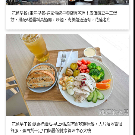
[花蓮早餐] 東洋早餐-這家傳統早餐店真乾淨！皮蛋酸豆手工蛋
餅，搭配6種醬料真過癮，炒麵、肉羹麵通通有，花蓮老店
[花蓮早午餐]健康補給站-早上8點就有好吃健康餐，大片落地窗很
舒服，蛋白質十足! 門諾醫院健康管理中心大樓