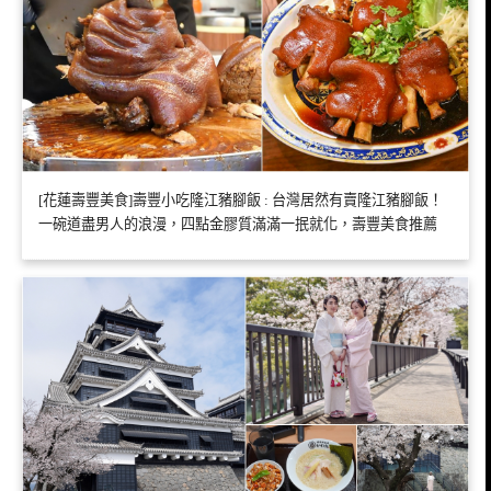
[花蓮壽豐美食]壽豐小吃隆江豬腳飯 : 台灣居然有賣隆江豬腳飯！
一碗道盡男人的浪漫，四點金膠質滿滿一抿就化，壽豐美食推薦