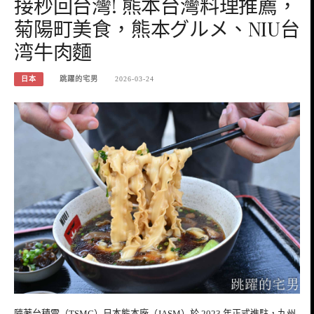
接秒回台灣! 熊本台灣料理推薦，
菊陽町美食，熊本グルメ、NIU台
湾牛肉麵
日本
跳躍的宅男
2026-03-24
隨著台積電（TSMC）日本熊本廠（JASM）於 2023 年正式進駐，九州