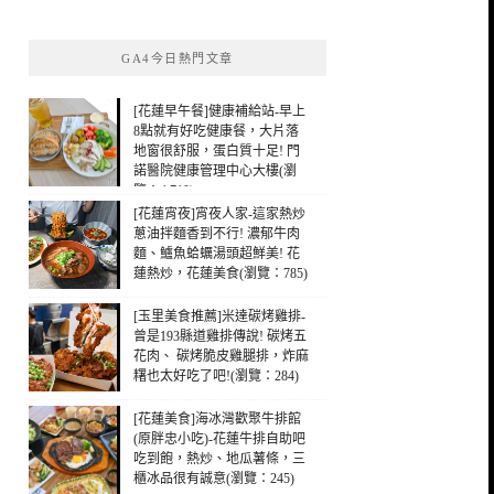
關
鍵
GA4今日熱門文章
字:
[花蓮早午餐]健康補給站-早上
8點就有好吃健康餐，大片落
地窗很舒服，蛋白質十足! 門
諾醫院健康管理中心大樓(瀏
覽：4,710)
[花蓮宵夜]宵夜人家-這家熱炒
蔥油拌麵香到不行! 濃郁牛肉
麵、鱸魚蛤蠣湯頭超鮮美! 花
蓮熱炒，花蓮美食(瀏覽：785)
[玉里美食推薦]米達碳烤雞排-
曾是193縣道雞排傳說! 碳烤五
花肉、 碳烤脆皮雞腿排，炸麻
糬也太好吃了吧!(瀏覽：284)
[花蓮美食]海冰灣歡聚牛排館
(原胖忠小吃)-花蓮牛排自助吧
吃到飽，熱炒、地瓜薯條，三
櫃冰品很有誠意(瀏覽：245)