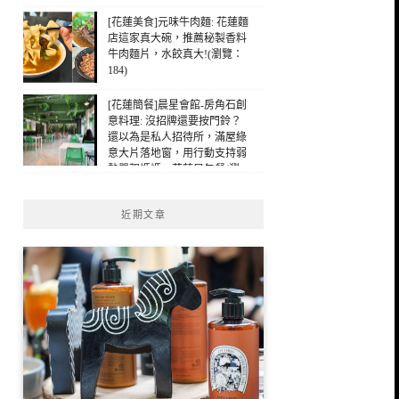
[花蓮美食]元味牛肉麵: 花蓮麵
店這家真大碗，推薦秘製香料
牛肉麵片，水餃真大!(瀏覽：
184)
[花蓮簡餐]晨星會館-房角石創
意料理: 沒招牌還要按門鈴？
還以為是私人招待所，滿屋綠
意大片落地窗，用行動支持弱
勢單親媽媽，花蓮早午餐(瀏
覽：126)
近期文章