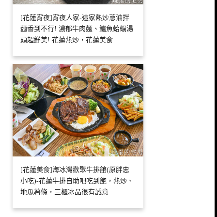
[花蓮宵夜]宵夜人家-這家熱炒蔥油拌
麵香到不行! 濃郁牛肉麵、鱸魚蛤蠣湯
頭超鮮美! 花蓮熱炒，花蓮美食
[花蓮美食]海冰灣歡聚牛排館(原胖忠
小吃)-花蓮牛排自助吧吃到飽，熱炒、
地瓜薯條，三櫃冰品很有誠意