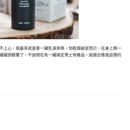
不上心，我最多就是拿一罐乳液來擦，怕乾燥破皮而已，在身上擦一
罐罐頭都暈了，不過現在有一罐搞定男士保養品，超適合像我這樣的