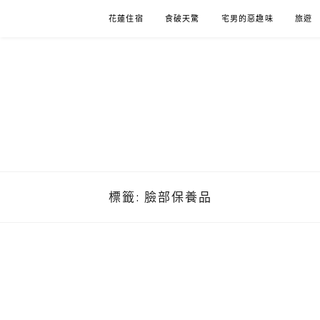
Skip
花蓮住宿
食破天驚
宅男的惡趣味
旅遊
to
content
標籤:
臉部保養品