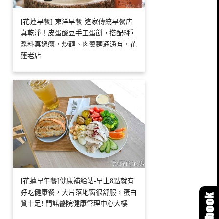
[花蓮早餐] 東洋早餐-這家傳統早餐店
真乾淨！皮蛋酸豆手工蛋餅，搭配6種
醬料真過癮，炒麵、肉羹麵通通有，花
蓮老店
[花蓮早午餐]健康補給站-早上8點就有
好吃健康餐，大片落地窗很舒服，蛋白
質十足! 門諾醫院健康管理中心大樓