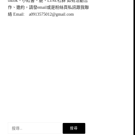
tiktok、小紅書、脆、LINE社群 如有活動合
作、邀約，請發email或是粉絲頁私訊跟我聯
絡 Email:
a0913575012@gmail.com
搜
尋