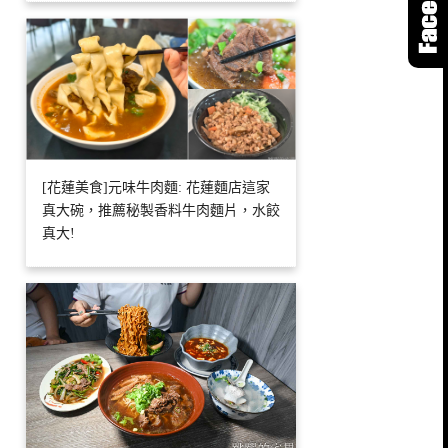
[花蓮美食]元味牛肉麵: 花蓮麵店這家
真大碗，推薦秘製香料牛肉麵片，水餃
真大!