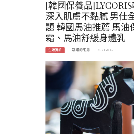
[韓國保養品]LYCOR
深入肌膚不黏膩 男仕
題 韓國馬油推薦 馬
霜、馬油舒緩身體乳
跳躍的宅男
2021-01-11
生活資訊