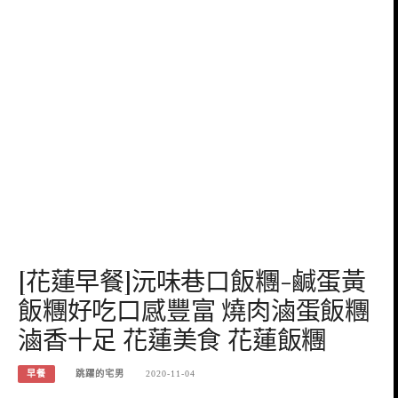
[花蓮早餐]沅味巷口飯糰-鹹蛋黃
飯糰好吃口感豐富 燒肉滷蛋飯糰
滷香十足 花蓮美食 花蓮飯糰
早餐
跳躍的宅男
2020-11-04