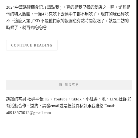
2024中華路飯糰食記: ( 請點我 ) ，真的是我早餐的愛店之一啊，尤其是
他的特大飯團，一顆475克吃下去連中午都不用吃了，現在的我已經吃
不下這麼大顆了XD 不過他們家的飯團也有點時間沒吃了，該是二訪的
時候了，就再去吃吃吧!
CONTINUE READING
嗨~我是宅男
跳躍的宅男 社群平台: IG、Youtube、tiktok、小紅書、脆、LINE社群 如
有活動合作、邀約，請發email或是粉絲頁私訊跟我聯絡 Email:
a0913575012@gmail.com