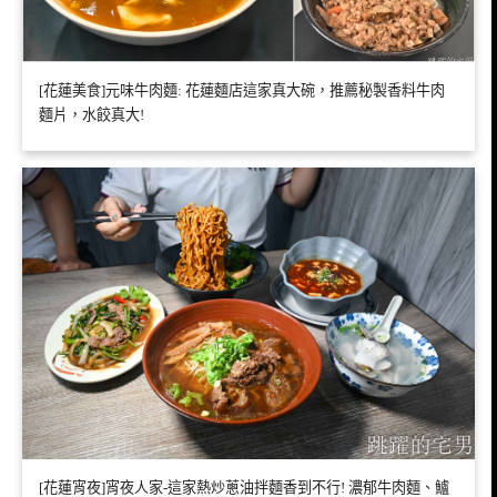
[花蓮美食]元味牛肉麵: 花蓮麵店這家真大碗，推薦秘製香料牛肉
麵片，水餃真大!
[花蓮宵夜]宵夜人家-這家熱炒蔥油拌麵香到不行! 濃郁牛肉麵、鱸