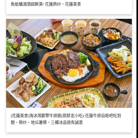
魚蛤蠣湯頭超鮮美! 花蓮熱炒，花蓮美食
[花蓮美食]海冰灣歡聚牛排館(原胖忠小吃)-花蓮牛排自助吧吃到
飽，熱炒、地瓜薯條，三櫃冰品很有誠意