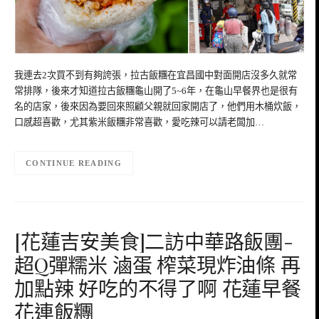
我連去2次買不到有夠誇張，拉古飯糰在宜昌國中對面開店沒多久就常
常排隊，後來才知道拉古飯糰龜山開了5~6年，在龜山早餐界也是很有
名的店家，後來因為要回來照顧父親就回家開店了，他們用木桶炊飯，
口感超喜歡，尤其紫米飯糰非常喜歡，愛吃辣可以請老闆加…
CONTINUE READING
[花蓮吉安美食]二訪中華路飯團-
超Q彈糯米 滷蛋 榨菜現炸油條 再
加點辣 好吃的不得了啊 花蓮早餐
花連飯糰