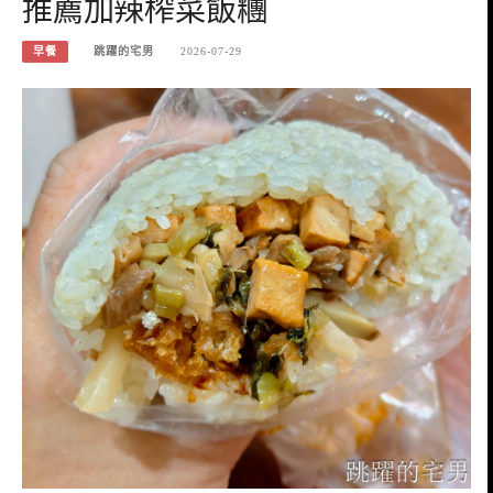
推薦加辣榨菜飯糰
早餐
跳躍的宅男
2026-07-29