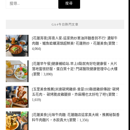
搜
尋
關
鍵
GA4今日熱門文章
字:
[花蓮宵夜]宵夜人家-這家熱炒蔥油拌麵香到不行! 濃郁牛
肉麵、鱸魚蛤蠣湯頭超鮮美! 花蓮熱炒，花蓮美食(瀏覽：
4,064)
[花蓮早午餐]健康補給站-早上8點就有好吃健康餐，大片
落地窗很舒服，蛋白質十足! 門諾醫院健康管理中心大樓
(瀏覽：3,090)
[玉里美食推薦]米達碳烤雞排-曾是193縣道雞排傳說! 碳烤
五花肉、 碳烤脆皮雞腿排，炸麻糬也太好吃了吧!(瀏覽：
1,619)
[花蓮美食]元味牛肉麵: 花蓮麵店這家真大碗，推薦秘製香
料牛肉麵片，水餃真大!(瀏覽：1,356)