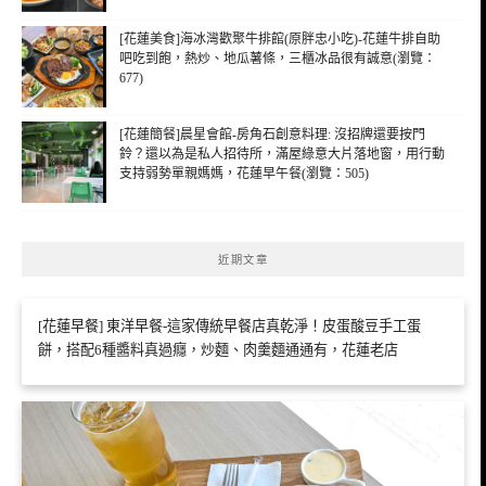
[花蓮美食]海冰灣歡聚牛排館(原胖忠小吃)-花蓮牛排自助
吧吃到飽，熱炒、地瓜薯條，三櫃冰品很有誠意(瀏覽：
677)
[花蓮簡餐]晨星會館-房角石創意料理: 沒招牌還要按門
鈴？還以為是私人招待所，滿屋綠意大片落地窗，用行動
支持弱勢單親媽媽，花蓮早午餐(瀏覽：505)
近期文章
[花蓮早餐] 東洋早餐-這家傳統早餐店真乾淨！皮蛋酸豆手工蛋
餅，搭配6種醬料真過癮，炒麵、肉羹麵通通有，花蓮老店