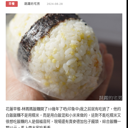
早餐
跳躍的宅男
2024-08-28
花蓮早餐-林媽媽飯糰開了10幾年了吧(印象中)我之前就有吃過了，他的
白飯飯糰不是用糯米，而是用白飯混和小米來做的，這對不能吃糯米又
很想吃飯糰的人是個福音阿，現場還有賣麥德加包子饅頭，綜合飯糰一
顆35元，馬上帶大家吃看看