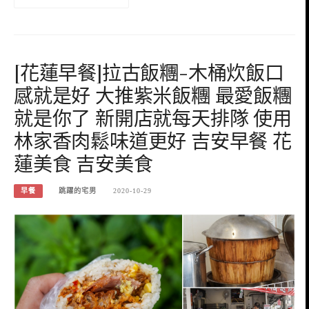
[花蓮早餐]拉古飯糰-木桶炊飯口
感就是好 大推紫米飯糰 最愛飯糰
就是你了 新開店就每天排隊 使用
林家香肉鬆味道更好 吉安早餐 花
蓮美食 吉安美食
早餐
跳躍的宅男
2020-10-29