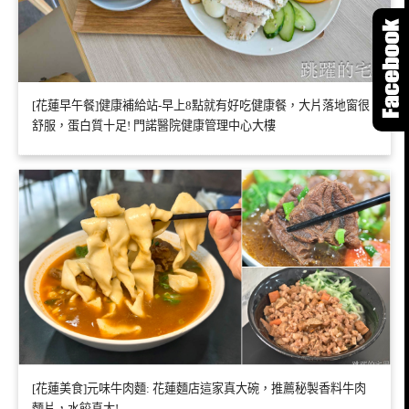
[花蓮早午餐]健康補給站-早上8點就有好吃健康餐，大片落地窗很
舒服，蛋白質十足! 門諾醫院健康管理中心大樓
[花蓮美食]元味牛肉麵: 花蓮麵店這家真大碗，推薦秘製香料牛肉
麵片，水餃真大!