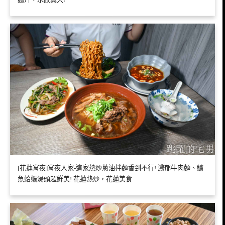
[花蓮宵夜]宵夜人家-這家熱炒蔥油拌麵香到不行! 濃郁牛肉麵、鱸
魚蛤蠣湯頭超鮮美! 花蓮熱炒，花蓮美食