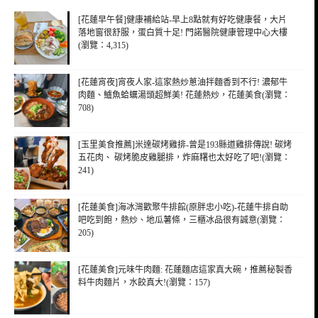
[花蓮早午餐]健康補給站-早上8點就有好吃健康餐，大片
落地窗很舒服，蛋白質十足! 門諾醫院健康管理中心大樓
(瀏覽：4,315)
[花蓮宵夜]宵夜人家-這家熱炒蔥油拌麵香到不行! 濃郁牛
肉麵、鱸魚蛤蠣湯頭超鮮美! 花蓮熱炒，花蓮美食(瀏覽：
708)
[玉里美食推薦]米達碳烤雞排-曾是193縣道雞排傳說! 碳烤
五花肉、 碳烤脆皮雞腿排，炸麻糬也太好吃了吧!(瀏覽：
241)
[花蓮美食]海冰灣歡聚牛排館(原胖忠小吃)-花蓮牛排自助
吧吃到飽，熱炒、地瓜薯條，三櫃冰品很有誠意(瀏覽：
205)
[花蓮美食]元味牛肉麵: 花蓮麵店這家真大碗，推薦秘製香
料牛肉麵片，水餃真大!(瀏覽：157)