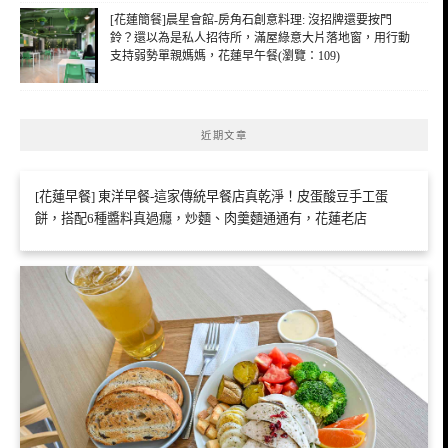
[花蓮簡餐]晨星會館-房角石創意料理: 沒招牌還要按門
鈴？還以為是私人招待所，滿屋綠意大片落地窗，用行動
支持弱勢單親媽媽，花蓮早午餐(瀏覽：109)
近期文章
[花蓮早餐] 東洋早餐-這家傳統早餐店真乾淨！皮蛋酸豆手工蛋
餅，搭配6種醬料真過癮，炒麵、肉羹麵通通有，花蓮老店