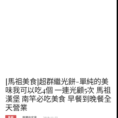
[馬祖美食]超群繼光餅-單純的美
味我可以吃4個 一連光顧5次 馬祖
漢堡 南竿必吃美食 早餐到晚餐全
天營業
馬祖
跳躍的宅男
2018-11-25