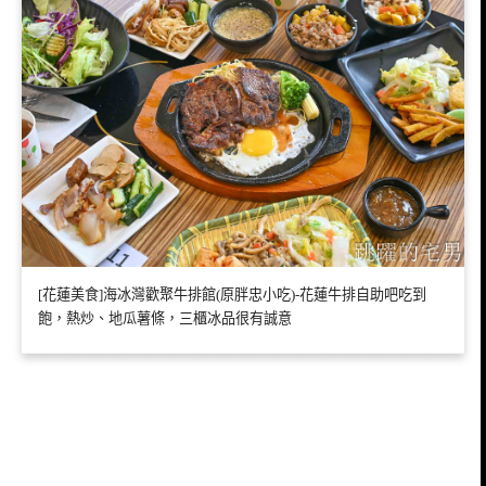
[花蓮美食]海冰灣歡聚牛排館(原胖忠小吃)-花蓮牛排自助吧吃到
飽，熱炒、地瓜薯條，三櫃冰品很有誠意