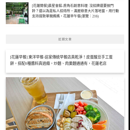
[花蓮簡餐]晨星會館-房角石創意料理: 沒招牌還要按門
鈴？還以為是私人招待所，滿屋綠意大片落地窗，用行動
支持弱勢單親媽媽，花蓮早午餐(瀏覽：216)
近期文章
[花蓮早餐] 東洋早餐-這家傳統早餐店真乾淨！皮蛋酸豆手工蛋
餅，搭配6種醬料真過癮，炒麵、肉羹麵通通有，花蓮老店