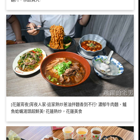
[花蓮宵夜]宵夜人家-這家熱炒蔥油拌麵香到不行! 濃郁牛肉麵、鱸
魚蛤蠣湯頭超鮮美! 花蓮熱炒，花蓮美食