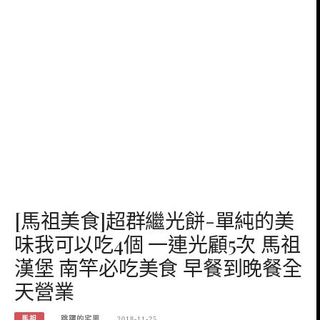
[馬祖美食]超群繼光餅-單純的美
味我可以吃4個 一連光顧5次 馬祖
漢堡 南竿必吃美食 早餐到晚餐全
天營業
馬祖
跳躍的宅男
2018-11-25