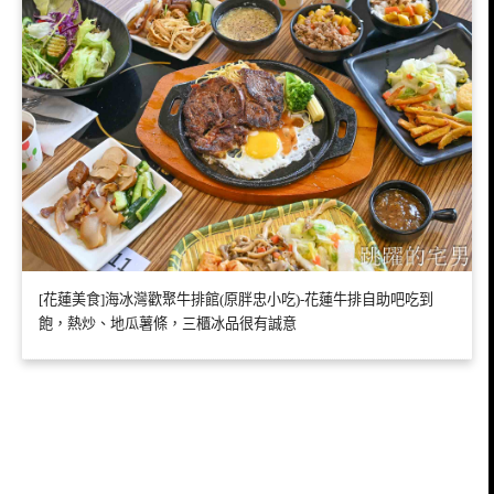
[花蓮美食]海冰灣歡聚牛排館(原胖忠小吃)-花蓮牛排自助吧吃到
飽，熱炒、地瓜薯條，三櫃冰品很有誠意