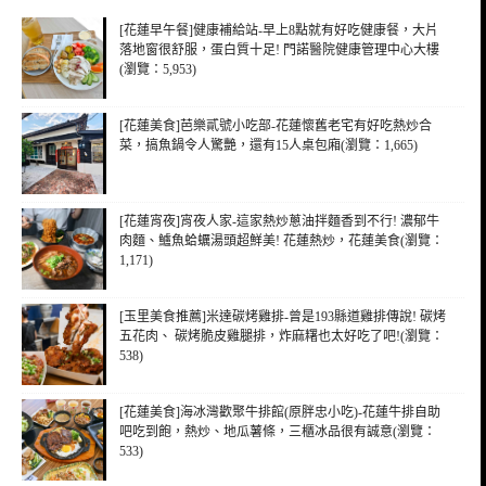
[花蓮早午餐]健康補給站-早上8點就有好吃健康餐，大片
落地窗很舒服，蛋白質十足! 門諾醫院健康管理中心大樓
(瀏覽：5,953)
[花蓮美食]芭樂貳號小吃部-花蓮懷舊老宅有好吃熱炒合
菜，搞魚鍋令人驚艷，還有15人桌包廂(瀏覽：1,665)
[花蓮宵夜]宵夜人家-這家熱炒蔥油拌麵香到不行! 濃郁牛
肉麵、鱸魚蛤蠣湯頭超鮮美! 花蓮熱炒，花蓮美食(瀏覽：
1,171)
[玉里美食推薦]米達碳烤雞排-曾是193縣道雞排傳說! 碳烤
五花肉、 碳烤脆皮雞腿排，炸麻糬也太好吃了吧!(瀏覽：
538)
[花蓮美食]海冰灣歡聚牛排館(原胖忠小吃)-花蓮牛排自助
吧吃到飽，熱炒、地瓜薯條，三櫃冰品很有誠意(瀏覽：
533)