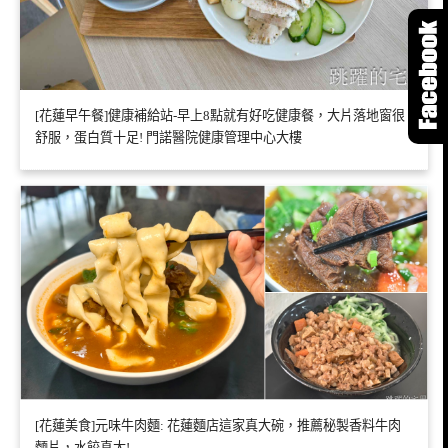
[花蓮早午餐]健康補給站-早上8點就有好吃健康餐，大片落地窗很
舒服，蛋白質十足! 門諾醫院健康管理中心大樓
[花蓮美食]元味牛肉麵: 花蓮麵店這家真大碗，推薦秘製香料牛肉
麵片，水餃真大!