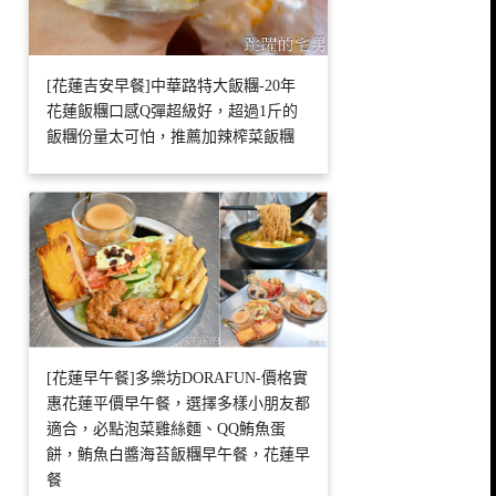
[花蓮吉安早餐]中華路特大飯糰-20年
花蓮飯糰口感Q彈超級好，超過1斤的
飯糰份量太可怕，推薦加辣榨菜飯糰
[花蓮早午餐]多樂坊DORAFUN-價格實
惠花蓮平價早午餐，選擇多樣小朋友都
適合，必點泡菜雞絲麵、QQ鮪魚蛋
餅，鮪魚白醬海苔飯糰早午餐，花蓮早
餐