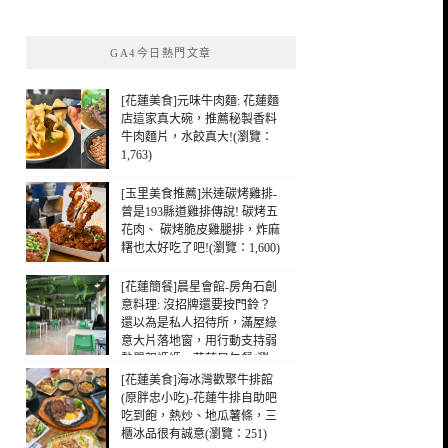
關
鍵
GA4今日熱門文章
字:
[花蓮美食]元味牛肉麵: 花蓮麵
店這家真大碗，推薦秘製香料
牛肉麵片，水餃真大!(瀏覽：
1,763)
[玉里美食推薦]米達碳烤雞排-
曾是193縣道雞排傳說! 碳烤五
花肉、 碳烤脆皮雞腿排，炸麻
糬也太好吃了吧!(瀏覽：1,600)
[花蓮簡餐]晨星會館-房角石創
意料理: 沒招牌還要按門鈴？
還以為是私人招待所，滿屋綠
意大片落地窗，用行動支持弱
勢單親媽媽，花蓮早午餐(瀏
覽：492)
[花蓮美食]海冰灣歡聚牛排館
(原胖忠小吃)-花蓮牛排自助吧
吃到飽，熱炒、地瓜薯條，三
櫃冰品很有誠意(瀏覽：251)