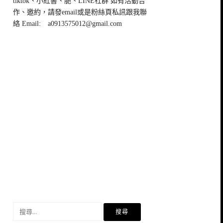
tiktok、小紅書、脆、LINE社群 如有活動合
作、邀約，請發email或是粉絲頁私訊跟我聯
絡 Email:
a0913575012@gmail.com
搜
尋