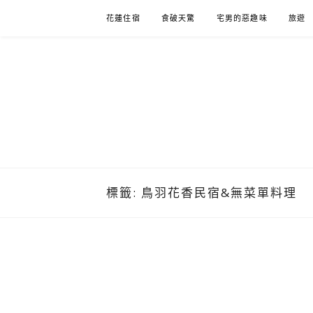
Skip
花蓮住宿
食破天驚
宅男的惡趣味
旅遊
to
content
標籤:
鳥羽花香民宿&無菜單料理