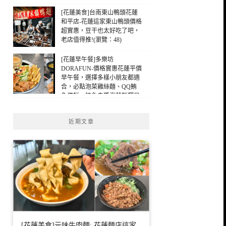
[花蓮美食]台南東山鴨頭花蓮
和平店-花蓮這家東山鴨頭價格
超實惠，豆干也太好吃了吧，
老店值得推!(瀏覽：48)
[花蓮早午餐]多樂坊
DORAFUN-價格實惠花蓮平價
早午餐，選擇多樣小朋友都適
合，必點泡菜雞絲麵、QQ鮪
魚蛋餅，鮪魚白醬海苔飯糰早
午餐，花蓮早餐(瀏覽：48)
近期文章
[花蓮美食]元味牛肉麵: 花蓮麵店這家