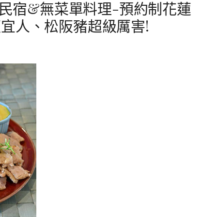
香民宿&無菜單料理-預約制花蓮
宜人、松阪豬超級厲害!