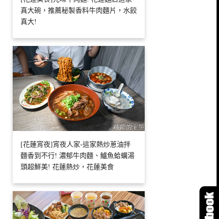
真大碗，推薦秘製香料牛肉麵片，水餃
真大!
[花蓮宵夜]宵夜人家-這家熱炒蔥油拌
麵香到不行! 濃郁牛肉麵、鱸魚蛤蠣湯
頭超鮮美! 花蓮熱炒，花蓮美食