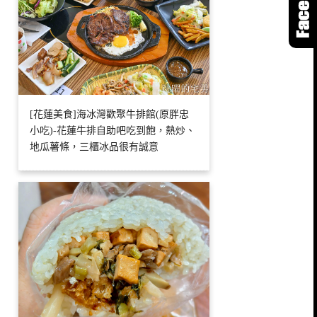
[花蓮美食]海冰灣歡聚牛排館(原胖忠
小吃)-花蓮牛排自助吧吃到飽，熱炒、
地瓜薯條，三櫃冰品很有誠意