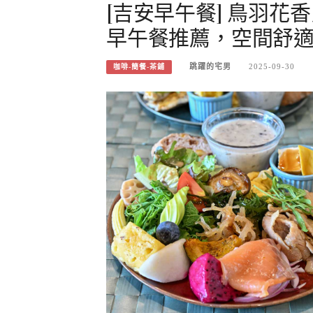
[吉安早午餐] 鳥羽花
早午餐推薦，空間舒適
跳躍的宅男
2025-09-30
咖啡-簡餐-茶鋪