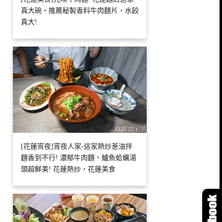
真大碗，推薦秘製香料牛肉麵片，水餃
真大!
[花蓮宵夜]宵夜人家-這家熱炒蔥油拌
麵香到不行! 濃郁牛肉麵、鱸魚蛤蠣湯
頭超鮮美! 花蓮熱炒，花蓮美食