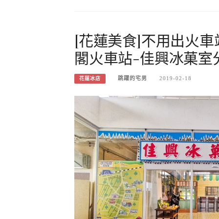
[花蓮美食]不用出火
閣火車站-佳興冰菓室
跳躍的宅男
2019-02-18
花蓮冰店