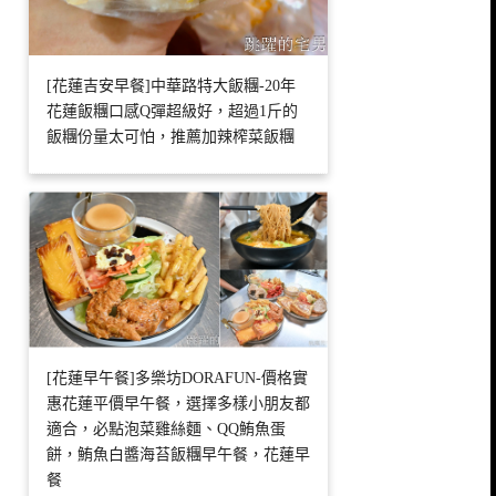
[花蓮吉安早餐]中華路特大飯糰-20年
花蓮飯糰口感Q彈超級好，超過1斤的
飯糰份量太可怕，推薦加辣榨菜飯糰
[花蓮早午餐]多樂坊DORAFUN-價格實
惠花蓮平價早午餐，選擇多樣小朋友都
適合，必點泡菜雞絲麵、QQ鮪魚蛋
餅，鮪魚白醬海苔飯糰早午餐，花蓮早
餐