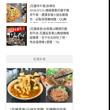
[花蓮早午餐]多樂坊
DORAFUN-價格實惠花蓮平價
早午餐，選擇多樣小朋友都適
合，必點泡菜雞絲麵、QQ鮪
魚蛋餅，鮪魚白醬海苔飯糰早
午餐，花蓮早餐(瀏覽：82)
[花蓮美食]台南東山鴨頭花蓮
和平店-花蓮這家東山鴨頭價格
超實惠，豆干也太好吃了吧，
老店值得推!(瀏覽：78)
近期文章
[花蓮美食]元味牛肉麵: 花蓮麵店這家