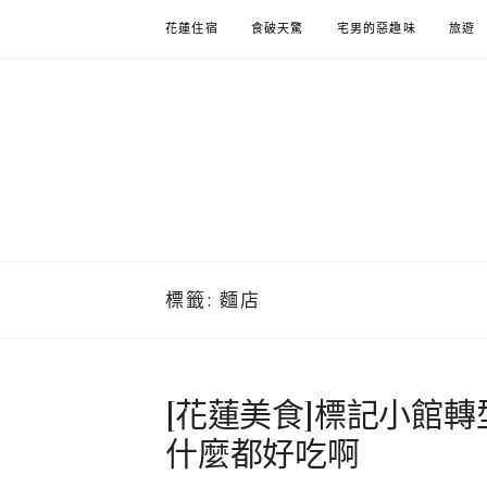
Skip
花蓮住宿
食破天驚
宅男的惡趣味
旅遊
to
content
標籤:
麵店
[花蓮美食]標記小館轉
什麼都好吃啊