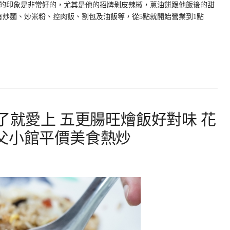
的印象是非常好的，尤其是他的招牌剝皮辣椒，蔥油餅跟他飯後的甜
有炒麵、炒米粉、控肉飯、割包及油飯等，從5點就開始營業到1點
了就愛上 五更腸旺燴飯好對味 花
父小館平價美食熱炒