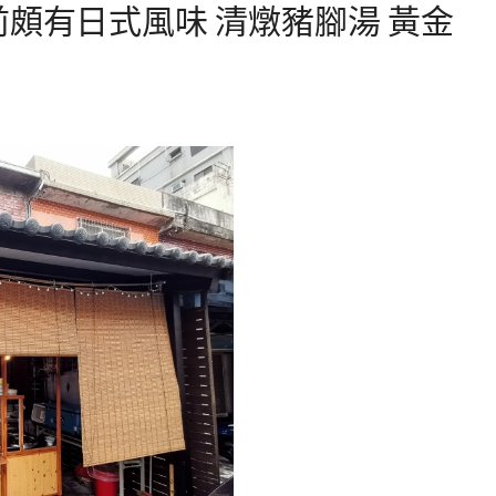
前頗有日式風味 清燉豬腳湯 黃金