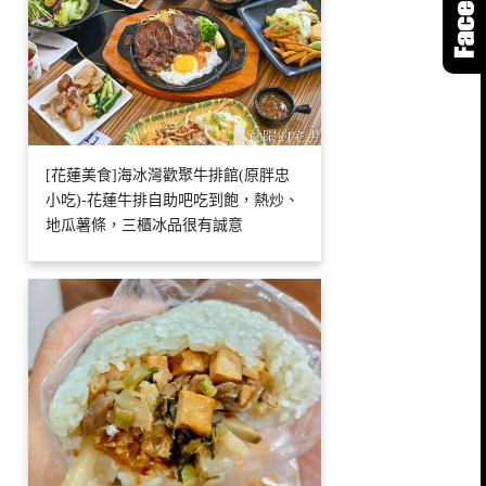
[花蓮美食]海冰灣歡聚牛排館(原胖忠
小吃)-花蓮牛排自助吧吃到飽，熱炒、
地瓜薯條，三櫃冰品很有誠意