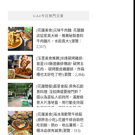
關
鍵
GA4今日熱門文章
字:
[花蓮美食]元味牛肉麵: 花蓮麵
店這家真大碗，推薦秘製香料
牛肉麵片，水餃真大!(瀏覽：
2,517)
[玉里美食推薦]米達碳烤雞排-
曾是193縣道雞排傳說! 碳烤五
花肉、 碳烤脆皮雞腿排，炸麻
糬也太好吃了吧!(瀏覽：2,394)
[花蓮簡餐]晨星會館-房角石創
意料理: 沒招牌還要按門鈴？
還以為是私人招待所，滿屋綠
意大片落地窗，用行動支持弱
勢單親媽媽，花蓮早午餐(瀏
覽：812)
[花蓮美食]海冰灣歡聚牛排館
(原胖忠小吃)-花蓮牛排自助吧
吃到飽，熱炒、地瓜薯條，三
櫃冰品很有誠意(瀏覽：513)