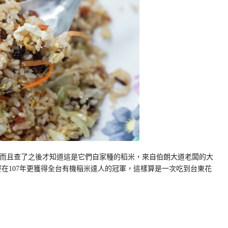
ㄟ而且查了之後才知道這是它們自家種的稻米，來自伯朗大道老闆的大
在107年更獲得全台有機稲米達人的冠軍，這樣算是一次吃到台東花