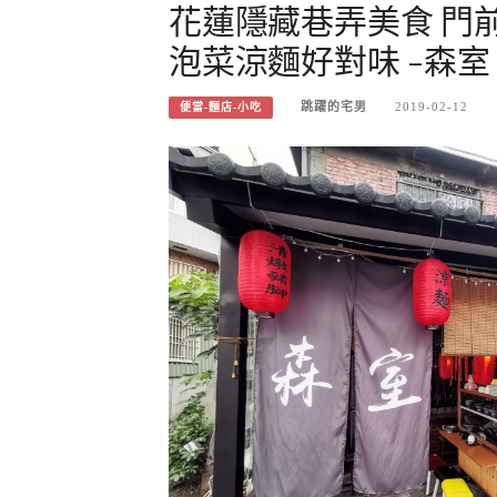
花蓮隱藏巷弄美食 門
泡菜涼麵好對味 -森室
跳躍的宅男
2019-02-12
便當-麵店-小吃