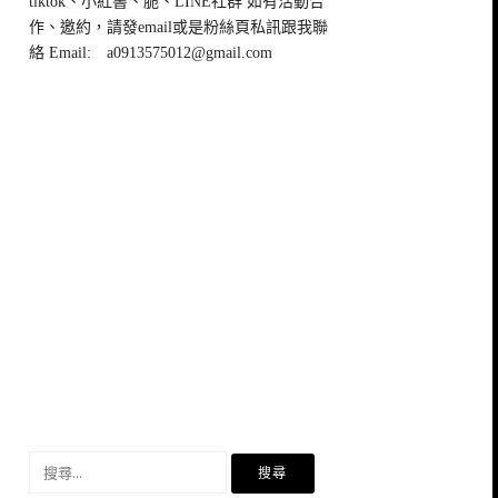
tiktok、小紅書、脆、LINE社群 如有活動合
作、邀約，請發email或是粉絲頁私訊跟我聯
絡 Email:
a0913575012@gmail.com
搜
尋