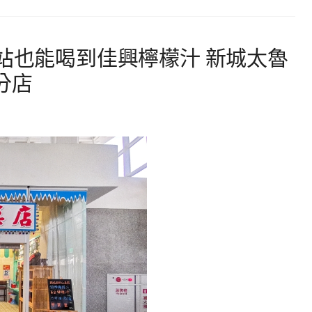
車站也能喝到佳興檸檬汁 新城太魯
分店