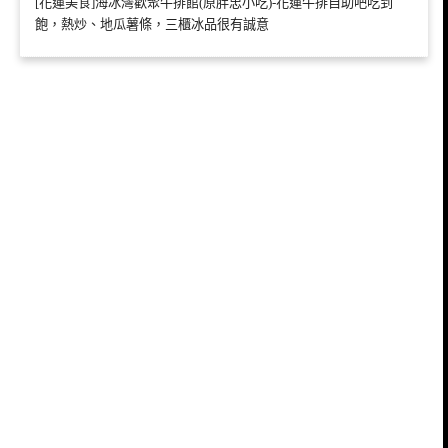
[花蓮美食]海冰灣歡聚牛排館(原胖忠小吃)-花蓮牛排自助吧吃到
飽，熱炒、地瓜薯條，三櫃冰品很有誠意