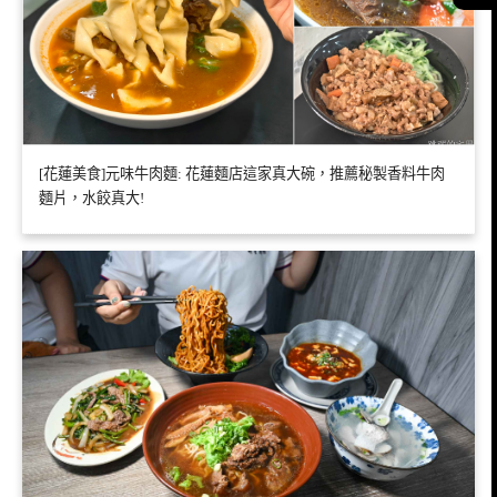
[花蓮美食]元味牛肉麵: 花蓮麵店這家真大碗，推薦秘製香料牛肉
麵片，水餃真大!