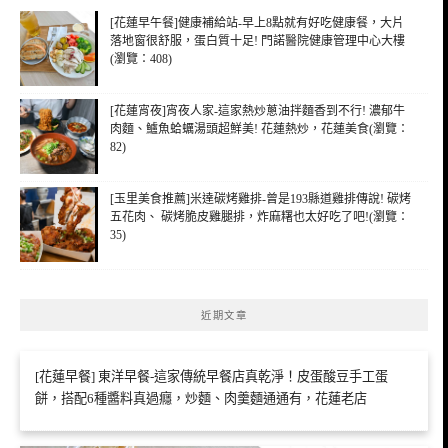
[花蓮早午餐]健康補給站-早上8點就有好吃健康餐，大片
落地窗很舒服，蛋白質十足! 門諾醫院健康管理中心大樓
(瀏覽：408)
[花蓮宵夜]宵夜人家-這家熱炒蔥油拌麵香到不行! 濃郁牛
肉麵、鱸魚蛤蠣湯頭超鮮美! 花蓮熱炒，花蓮美食(瀏覽：
82)
[玉里美食推薦]米達碳烤雞排-曾是193縣道雞排傳說! 碳烤
五花肉、 碳烤脆皮雞腿排，炸麻糬也太好吃了吧!(瀏覽：
35)
近期文章
[花蓮早餐] 東洋早餐-這家傳統早餐店真乾淨！皮蛋酸豆手工蛋
餅，搭配6種醬料真過癮，炒麵、肉羹麵通通有，花蓮老店