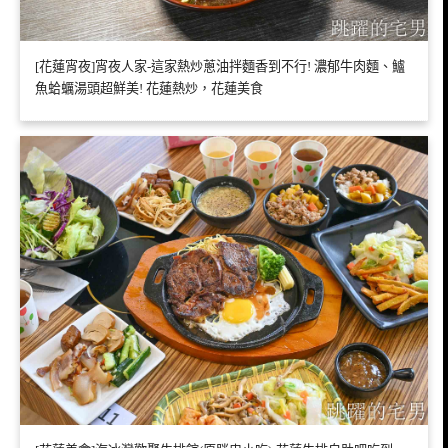
[花蓮宵夜]宵夜人家-這家熱炒蔥油拌麵香到不行! 濃郁牛肉麵、鱸
魚蛤蠣湯頭超鮮美! 花蓮熱炒，花蓮美食