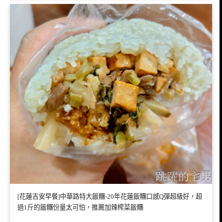
[花蓮吉安早餐]中華路特大飯糰-20年花蓮飯糰口感Q彈超級好，超
過1斤的飯糰份量太可怕，推薦加辣榨菜飯糰