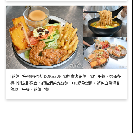
[花蓮早午餐]多樂坊DORAFUN-價格實惠花蓮平價早午餐，選擇多
樣小朋友都適合，必點泡菜雞絲麵、QQ鮪魚蛋餅，鮪魚白醬海苔
飯糰早午餐，花蓮早餐