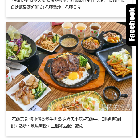
[花蓮宵夜]宵夜人家-這家熱炒蔥油拌麵香到不行! 濃郁牛肉麵、鱸
魚蛤蠣湯頭超鮮美! 花蓮熱炒，花蓮美食
[花蓮美食]海冰灣歡聚牛排館(原胖忠小吃)-花蓮牛排自助吧吃到
飽，熱炒、地瓜薯條，三櫃冰品很有誠意