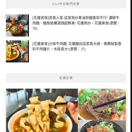
GA4今日熱門文章
字:
[花蓮宵夜]宵夜人家-這家熱炒蔥油拌麵香到不行! 濃郁牛
肉麵、鱸魚蛤蠣湯頭超鮮美! 花蓮熱炒，花蓮美食(瀏覽：
70)
[花蓮美食]元味牛肉麵: 花蓮麵店這家真大碗，推薦秘製香
料牛肉麵片，水餃真大!(瀏覽：37)
近期文章