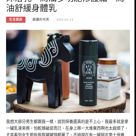
油舒緩身體乳
生活資訊
跳躍的宅男
2021-01-11
我想大部分男生都跟我一樣，說到保養還真的是不上心，我最多就是拿
一罐乳液來擦，怕乾燥破皮而已，在身上擦一大堆東西啊也太麻煩了，
尤其看到女生那些瓶瓶罐罐頭都暈了，不過現在有一罐搞定男士保養