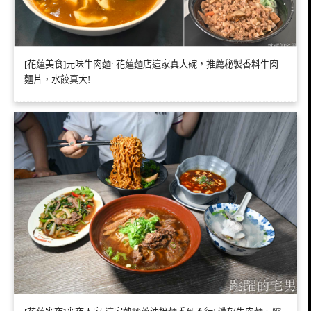
[花蓮美食]元味牛肉麵: 花蓮麵店這家真大碗，推薦秘製香料牛肉
麵片，水餃真大!