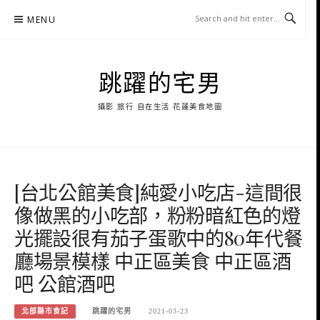
Skip
MENU
to
content
跳躍的宅男
攝影 旅行 自在生活 花蓮美食地圖
[台北公館美食]純愛小吃店-這間很
像做黑的小吃部，粉粉暗紅色的燈
光擺設很有茄子蛋歌中的80年代餐
廳場景模樣 中正區美食 中正區酒
吧 公館酒吧
北部縣市食記
跳躍的宅男
2021-03-23