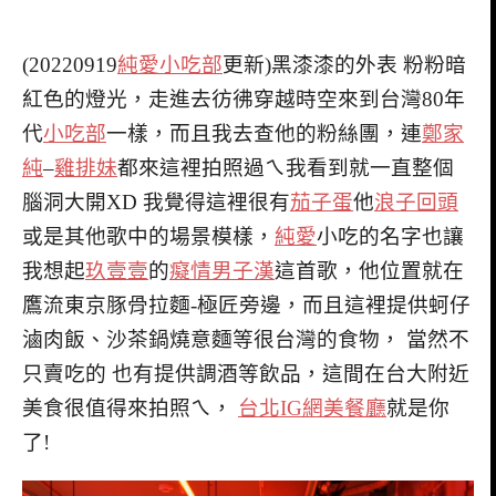
(20220919
純愛小吃部
更新)黑漆漆的外表 粉粉暗
紅色的燈光，走進去彷彿穿越時空來到台灣80年
代
小吃部
一樣，而且我去查他的粉絲團，連
鄭家
純
–
雞排妹
都來這裡拍照過ㄟ我看到就一直整個
腦洞大開XD 我覺得這裡很有
茄子蛋
他
浪子回頭
或是其他歌中的場景模樣，
純愛
小吃的名字也讓
我想起
玖壹壹
的
癡情男子漢
這首歌，他位置就在
鷹流東京豚骨拉麵-極匠旁邊，而且這裡提供蚵仔
滷肉飯、沙茶鍋燒意麵等很台灣的食物， 當然不
只賣吃的 也有提供調酒等飲品，這間在台大附近
美食很值得來拍照ㄟ，
台北IG網美餐廳
就是你
了!