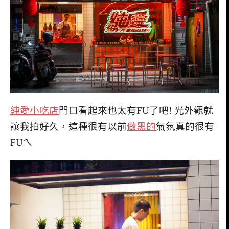
純愛小吃店
門口看起來也太有FU了吧! 光外觀就
讓我拍好久，這種很有以前
做黑的
氣氛真的很有
FUㄟ