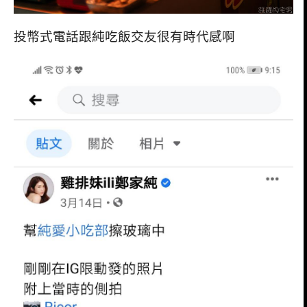
投幣式電話跟純吃飯交友很有時代感啊