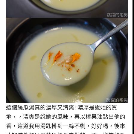
這個絲瓜湯真的濃厚又清爽! 濃厚是說她的質
地，，清爽是說她的風味，再以榛果油點出他的
香，這道我用湯匙掛到一絲不剩，好好喝，後來