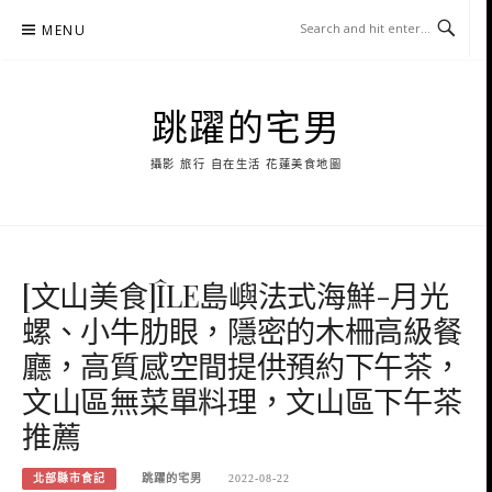
Skip
MENU
to
content
跳躍的宅男
攝影 旅行 自在生活 花蓮美食地圖
[文山美食]ÎLE島嶼法式海鮮-月光
螺、小牛肋眼，隱密的木柵高級餐
廳，高質感空間提供預約下午茶，
文山區無菜單料理，文山區下午茶
推薦
北部縣市食記
跳躍的宅男
2022-08-22