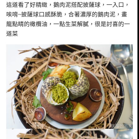
這道看了好精緻，鵝肉泥搭配披薩球，一入口，
唉唷~披薩球口感酥脆，合著濃厚的鵝肉泥，畫
龍點睛的橄欖油，一點生菜解膩，很是討喜的一
道菜