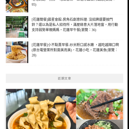
95)
[花蓮簡餐]晨星會館-房角石創意料理: 沒招牌還要按門
鈴？還以為是私人招待所，滿屋綠意大片落地窗，用行動
支持弱勢單親媽媽，花蓮早午餐(瀏覽：36)
[花蓮早餐]小不點賣早餐-炒米粉口感水嫩 ，越吃越順口啊
(原台電營業所對面美而美)，花蓮小吃，花蓮美食(瀏覽：
28)
近期文章