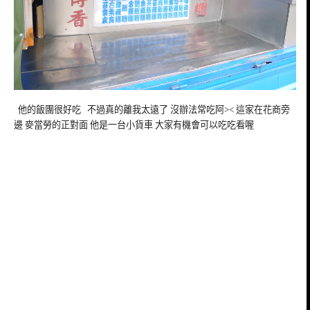
他的飯團很好吃 不過真的離我太遠了 沒辦法常吃阿>< 這家在花商旁
邊 麥當勞的正對面 他是一台小貨車 大家有機會可以吃吃看喔