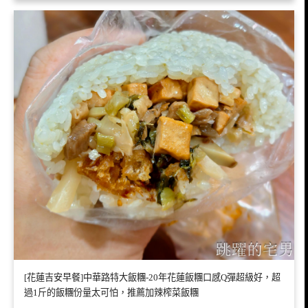
[花蓮吉安早餐]中華路特大飯糰-20年花蓮飯糰口感Q彈超級好，超
過1斤的飯糰份量太可怕，推薦加辣榨菜飯糰