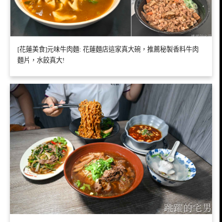
[花蓮美食]元味牛肉麵: 花蓮麵店這家真大碗，推薦秘製香料牛肉
麵片，水餃真大!