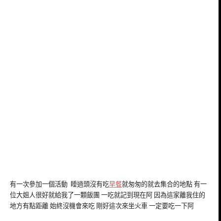
有一次參加一個活動 睡過頭沒有吃
早餐
就匆匆的就去集合的地點 有一
位大姐人很好就給我了一顆飯團 一吃就記到現在阿 因為這家離我住的
地方有點距離 始終沒機會來吃 剛好這次來坐火車 一定要吃一下阿