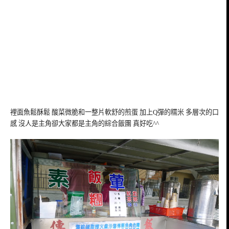
裡面魚鬆酥鬆 酸菜微脆和一整片軟舒的煎蛋 加上Q彈的糯米 多層次的口
感 沒人是主角卻大家都是主角的綜合飯團 真好吃^^