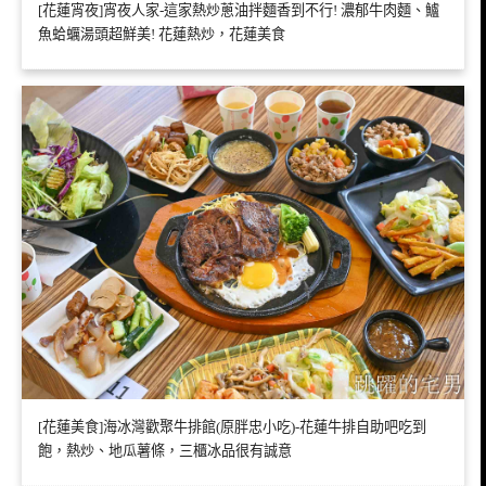
[花蓮宵夜]宵夜人家-這家熱炒蔥油拌麵香到不行! 濃郁牛肉麵、鱸
魚蛤蠣湯頭超鮮美! 花蓮熱炒，花蓮美食
[花蓮美食]海冰灣歡聚牛排館(原胖忠小吃)-花蓮牛排自助吧吃到
飽，熱炒、地瓜薯條，三櫃冰品很有誠意