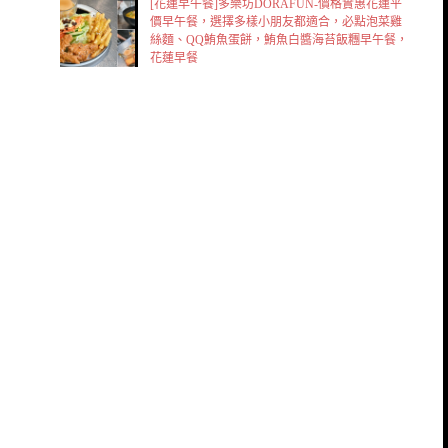
[花蓮早午餐]多樂坊DORAFUN-價格實惠花蓮平
價早午餐，選擇多樣小朋友都適合，必點泡菜雞
絲麵、QQ鮪魚蛋餅，鮪魚白醬海苔飯糰早午餐，
花蓮早餐