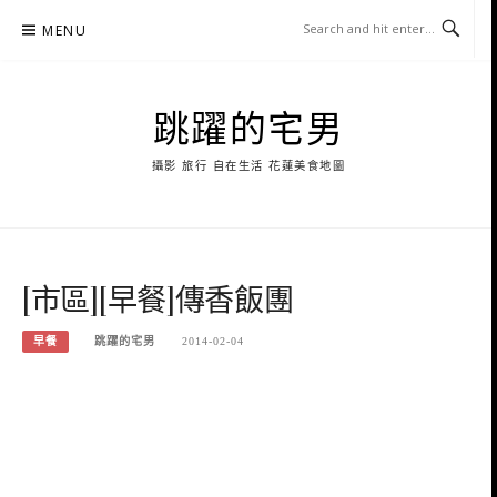
Skip
MENU
to
content
跳躍的宅男
攝影 旅行 自在生活 花蓮美食地圖
[市區][早餐]傳香飯團
早餐
跳躍的宅男
2014-02-04