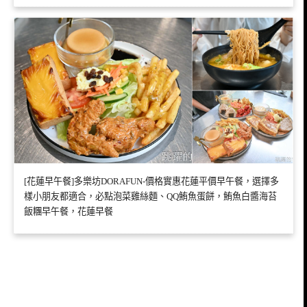
[花蓮早午餐]多樂坊DORAFUN-價格實惠花蓮平價早午餐，選擇多
樣小朋友都適合，必點泡菜雞絲麵、QQ鮪魚蛋餅，鮪魚白醬海苔
飯糰早午餐，花蓮早餐