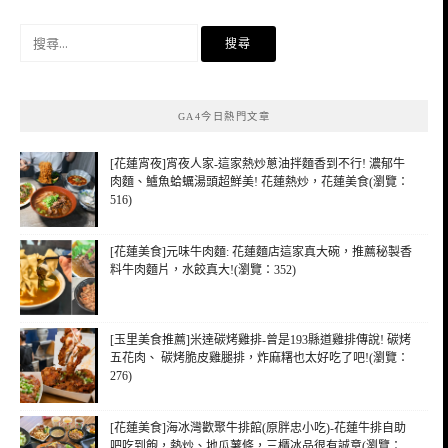
搜
尋
關
鍵
GA4今日熱門文章
字:
[花蓮宵夜]宵夜人家-這家熱炒蔥油拌麵香到不行! 濃郁牛
肉麵、鱸魚蛤蠣湯頭超鮮美! 花蓮熱炒，花蓮美食(瀏覽：
516)
[花蓮美食]元味牛肉麵: 花蓮麵店這家真大碗，推薦秘製香
料牛肉麵片，水餃真大!(瀏覽：352)
[玉里美食推薦]米達碳烤雞排-曾是193縣道雞排傳說! 碳烤
五花肉、 碳烤脆皮雞腿排，炸麻糬也太好吃了吧!(瀏覽：
276)
[花蓮美食]海冰灣歡聚牛排館(原胖忠小吃)-花蓮牛排自助
吧吃到飽，熱炒、地瓜薯條，三櫃冰品很有誠意(瀏覽：