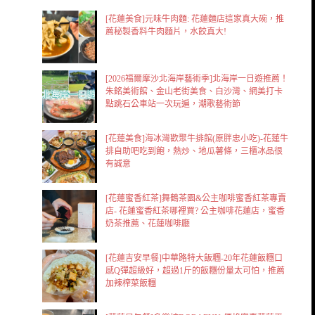
[花蓮美食]元味牛肉麵: 花蓮麵店這家真大碗，推
薦秘製香料牛肉麵片，水餃真大!
[2026福爾摩沙北海岸藝術季]北海岸一日遊推薦！
朱銘美術館、金山老街美食、白沙灣、網美打卡
點跳石公車站一次玩遍，潮歌藝術節
[花蓮美食]海冰灣歡聚牛排館(原胖忠小吃)-花蓮牛
排自助吧吃到飽，熱炒、地瓜薯條，三櫃冰品很
有誠意
[花蓮蜜香紅茶]舞鶴茶園&公主咖啡蜜香紅茶專賣
店- 花蓮蜜香紅茶哪裡買? 公主咖啡花蓮店，蜜香
奶茶推薦、花蓮咖啡廳
[花蓮吉安早餐]中華路特大飯糰-20年花蓮飯糰口
感Q彈超級好，超過1斤的飯糰份量太可怕，推薦
加辣榨菜飯糰