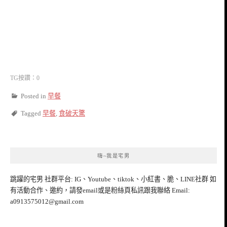
TG按讚：0
Posted in
早餐
Tagged
早餐
,
食破天驚
嗨~我是宅男
跳躍的宅男 社群平台: IG、Youtube、tiktok、小紅書、脆、LINE社群 如
有活動合作、邀約，請發email或是粉絲頁私訊跟我聯絡 Email:
a0913575012@gmail.com