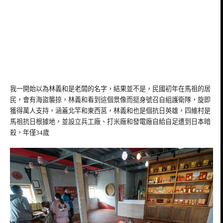
我一開始以為林義和是老闆的名字，結果並不是，民國初年在馬祖的居
民，會有海盜襲掠，林義和看到這個景像而挺身號召自組護衛隊，旋即
獲得萬人支持，涵蓋北竿和東西莒，林義和也是個抗日英雄，四維村是
馬祖抗日根據地，並設立兵工廠、打米廠和發電廠自給自足遭到日本暗
殺，年僅34歲