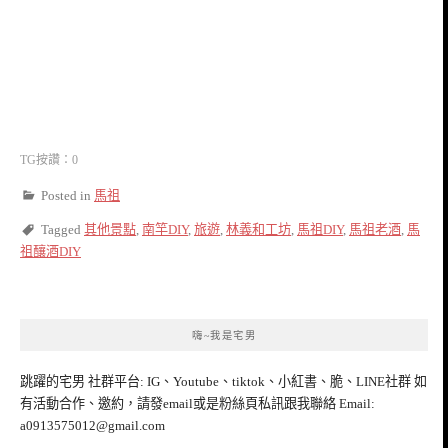
TG按讚：0
Posted in
馬祖
Tagged
其他景點
,
南竿DIY
,
旅遊
,
林義和工坊
,
馬祖DIY
,
馬祖老酒
,
馬
祖釀酒DIY
嗨~我是宅男
跳躍的宅男 社群平台: IG、Youtube、tiktok、小紅書、脆、LINE社群 如
有活動合作、邀約，請發email或是粉絲頁私訊跟我聯絡 Email:
a0913575012@gmail.com