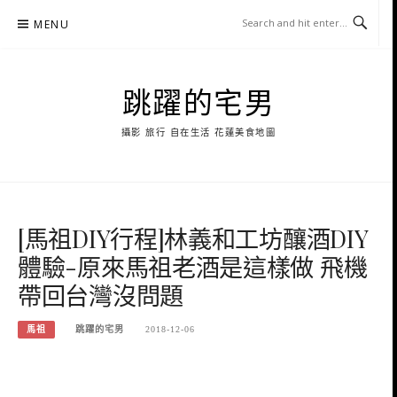
Skip
MENU
to
content
跳躍的宅男
攝影 旅行 自在生活 花蓮美食地圖
[馬祖DIY行程]林義和工坊釀酒DIY
體驗-原來馬祖老酒是這樣做 飛機
帶回台灣沒問題
馬祖
跳躍的宅男
2018-12-06