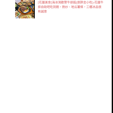
[花蓮美食]海冰灣歡聚牛排館(原胖忠小吃)-花蓮牛
排自助吧吃到飽，熱炒、地瓜薯條，三櫃冰品很
有誠意