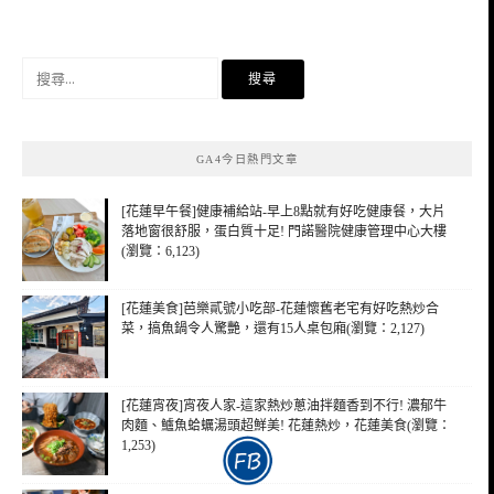
搜
尋
關
鍵
GA4今日熱門文章
字:
[花蓮早午餐]健康補給站-早上8點就有好吃健康餐，大片
落地窗很舒服，蛋白質十足! 門諾醫院健康管理中心大樓
(瀏覽：6,123)
[花蓮美食]芭樂貳號小吃部-花蓮懷舊老宅有好吃熱炒合
菜，搞魚鍋令人驚艷，還有15人桌包廂(瀏覽：2,127)
[花蓮宵夜]宵夜人家-這家熱炒蔥油拌麵香到不行! 濃郁牛
肉麵、鱸魚蛤蠣湯頭超鮮美! 花蓮熱炒，花蓮美食(瀏覽：
1,253)