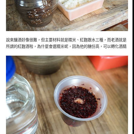
說來釀酒好像很難，但主要材料就是糯米、紅麴跟水三種，而老酒就是
所謂的紅麴酒啦，為什麼會選糯米呢，因為他的糖份高，可以轉化酒精