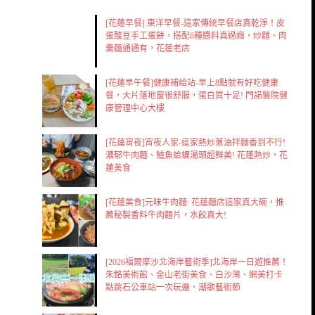
[花蓮早餐] 東洋早餐-這家傳統早餐店真乾淨！皮
蛋酸豆手工蛋餅，搭配6種醬料真過癮，炒麵、肉
羹麵通通有，花蓮老店
[花蓮早午餐]健康補給站-早上8點就有好吃健康
餐，大片落地窗很舒服，蛋白質十足! 門諾醫院健
康管理中心大樓
[花蓮宵夜]宵夜人家-這家熱炒蔥油拌麵香到不行!
濃郁牛肉麵、鱸魚蛤蠣湯頭超鮮美! 花蓮熱炒，花
蓮美食
[花蓮美食]元味牛肉麵: 花蓮麵店這家真大碗，推
薦秘製香料牛肉麵片，水餃真大!
[2026福爾摩沙北海岸藝術季]北海岸一日遊推薦！
朱銘美術館、金山老街美食、白沙灣、網美打卡
點跳石公車站一次玩遍，潮歌藝術節