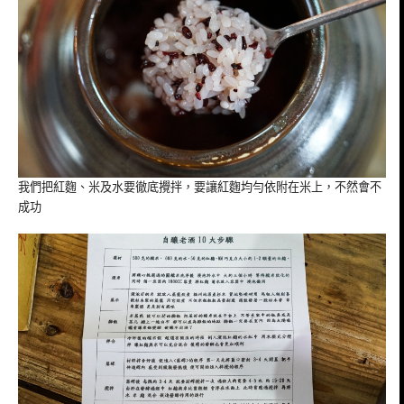
我們把紅麴、米及水要徹底攪拌，要讓紅麴均勻依附在米上，不然會不
成功