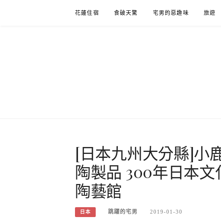
Skip
花蓮住宿
食破天驚
宅男的惡趣味
旅遊
to
content
[日本九州大分縣]小
陶製品 300年日本
陶藝館
跳躍的宅男
2019-01-30
日本