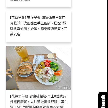
[花蓮早餐] 東洋早餐-這家傳統早餐店
真乾淨！皮蛋酸豆手工蛋餅，搭配6種
醬料真過癮，炒麵、肉羹麵通通有，花
蓮老店
[花蓮早午餐]健康補給站-早上8點就有
好吃健康餐，大片落地窗很舒服，蛋白
質十足! 門諾醫院健康管理中心大樓