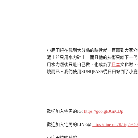
小鹿田燒在我到大分縣的時候就一直聽到大家介
泥土並只用水力碎土，而且他的技術只給下一代
用水力然後只能自己做，也成為了
日本
文化財，
燒而已。我們使用SUNQPASS從日田站到了
歡迎加入宅男的IG:
https://goo.gl/JGnCDp
歡迎加入宅男的LINE@:
https://line.me/R/ti/p/%
小鹿田燒陶藝館