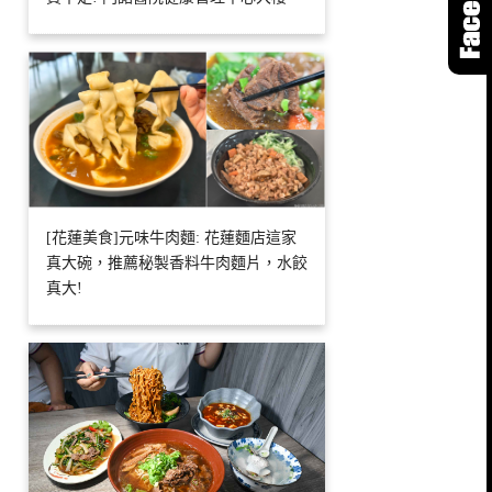
[花蓮美食]元味牛肉麵: 花蓮麵店這家
真大碗，推薦秘製香料牛肉麵片，水餃
真大!