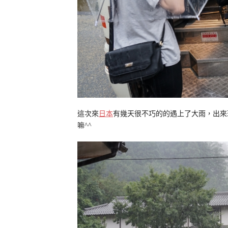
這次來
日本
有幾天很不巧的的遇上了大雨，出來
嘛^^