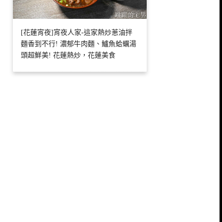
[花蓮宵夜]宵夜人家-這家熱炒蔥油拌
麵香到不行! 濃郁牛肉麵、鱸魚蛤蠣湯
頭超鮮美! 花蓮熱炒，花蓮美食