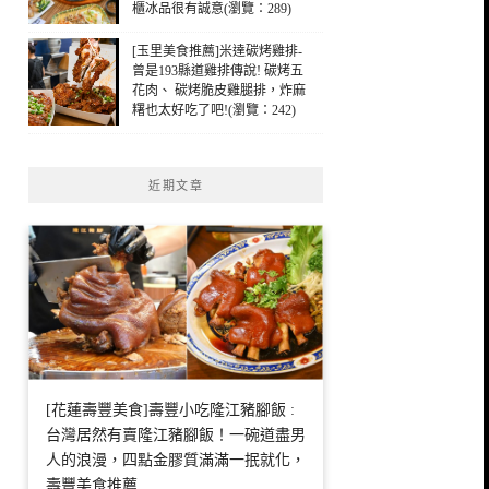
櫃冰品很有誠意(瀏覽：289)
[玉里美食推薦]米達碳烤雞排-
曾是193縣道雞排傳說! 碳烤五
花肉、 碳烤脆皮雞腿排，炸麻
糬也太好吃了吧!(瀏覽：242)
近期文章
[花蓮壽豐美食]壽豐小吃隆江豬腳飯 :
台灣居然有賣隆江豬腳飯！一碗道盡男
人的浪漫，四點金膠質滿滿一抿就化，
壽豐美食推薦