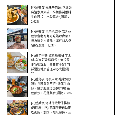
[花蓮美食]元味牛肉麵: 花蓮麵
店這家真大碗，推薦秘製香料
牛肉麵片，水餃真大!(瀏覽：
2,623)
[花蓮美食]芭樂貳號小吃部-花
蓮懷舊老宅有好吃熱炒合菜，
搞魚鍋令人驚艷，還有15人桌
包廂(瀏覽：1,537)
[花蓮早午餐]健康補給站-早上
8點就有好吃健康餐，大片落
地窗很舒服，蛋白質十足! 門
諾醫院健康管理中心大樓(瀏
覽：544)
[花蓮宵夜]宵夜人家-這家熱炒
蔥油拌麵香到不行! 濃郁牛肉
麵、鱸魚蛤蠣湯頭超鮮美! 花
蓮熱炒，花蓮美食(瀏覽：389)
[花蓮美食]海冰灣歡聚牛排館
(原胖忠小吃)-花蓮牛排自助吧
吃到飽，熱炒、地瓜薯條，三