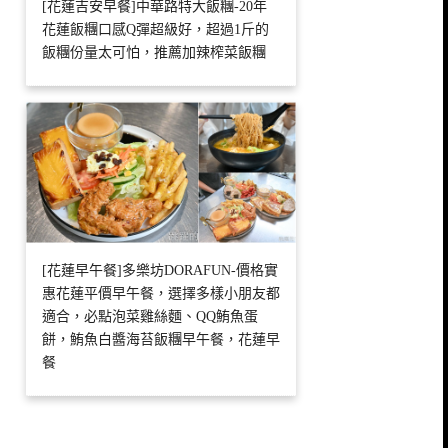
[花蓮吉安早餐]中華路特大飯糰-20年
花蓮飯糰口感Q彈超級好，超過1斤的
飯糰份量太可怕，推薦加辣榨菜飯糰
[花蓮早午餐]多樂坊DORAFUN-價格實
惠花蓮平價早午餐，選擇多樣小朋友都
適合，必點泡菜雞絲麵、QQ鮪魚蛋
餅，鮪魚白醬海苔飯糰早午餐，花蓮早
餐