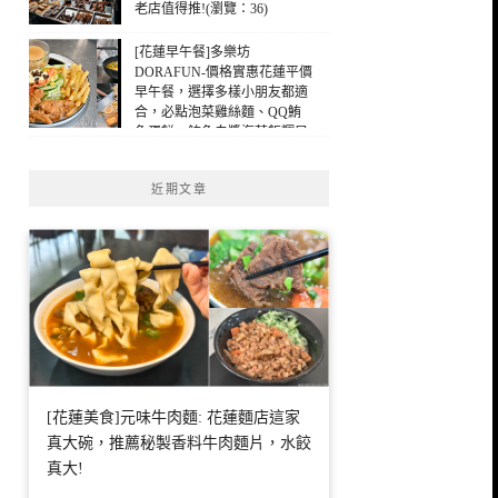
老店值得推!(瀏覽：36)
[花蓮早午餐]多樂坊
DORAFUN-價格實惠花蓮平價
早午餐，選擇多樣小朋友都適
合，必點泡菜雞絲麵、QQ鮪
魚蛋餅，鮪魚白醬海苔飯糰早
午餐，花蓮早餐(瀏覽：23)
近期文章
[花蓮美食]元味牛肉麵: 花蓮麵店這家
真大碗，推薦秘製香料牛肉麵片，水餃
真大!