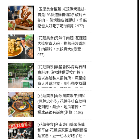
[玉里美食推薦]米達碳烤雞排-
曾是193縣道雞排傳說! 碳烤五
花肉、 碳烤脆皮雞腿排，炸麻
糬也太好吃了吧!(瀏覽：977)
[花蓮美食]元味牛肉麵: 花蓮麵
店這家真大碗，推薦秘製香料
牛肉麵片，水餃真大!(瀏覽：
977)
[花蓮簡餐]晨星會館-房角石創
意料理: 沒招牌還要按門鈴？
還以為是私人招待所，滿屋綠
意大片落地窗，用行動支持弱
勢單親媽媽，花蓮早午餐(瀏
覽：265)
[花蓮美食]海冰灣歡聚牛排館
(原胖忠小吃)-花蓮牛排自助吧
吃到飽，熱炒、地瓜薯條，三
櫃冰品很有誠意(瀏覽：108)
[花蓮美食]台南東山鴨頭花蓮
和平店-花蓮這家東山鴨頭價格
超實惠，豆干也太好吃了吧，