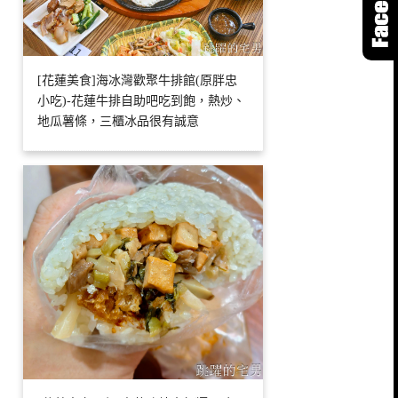
[花蓮美食]海冰灣歡聚牛排館(原胖忠
小吃)-花蓮牛排自助吧吃到飽，熱炒、
地瓜薯條，三櫃冰品很有誠意