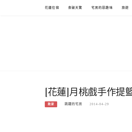
Skip
花蓮住宿
食破天驚
宅男的惡趣味
旅遊
to
content
[花蓮]月桃戲手作提
跳躍的宅男
2014-04-29
敗家