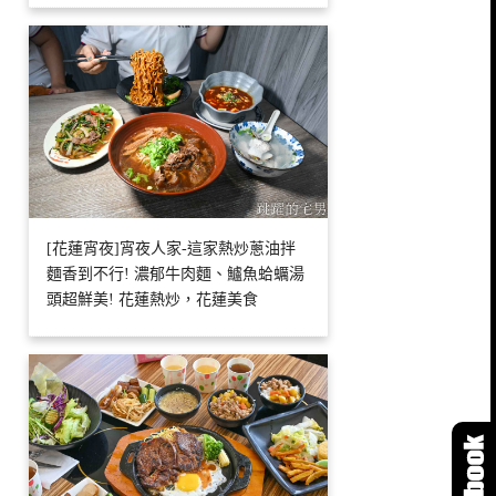
[花蓮宵夜]宵夜人家-這家熱炒蔥油拌
麵香到不行! 濃郁牛肉麵、鱸魚蛤蠣湯
頭超鮮美! 花蓮熱炒，花蓮美食