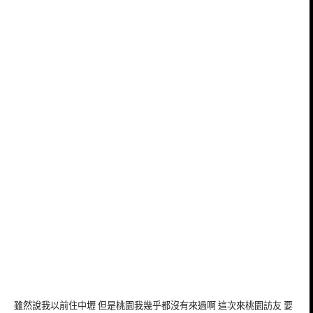
雖然說我以前住中壢 但是桃園我幾乎都沒有來過啊 這次來桃園訪友 要