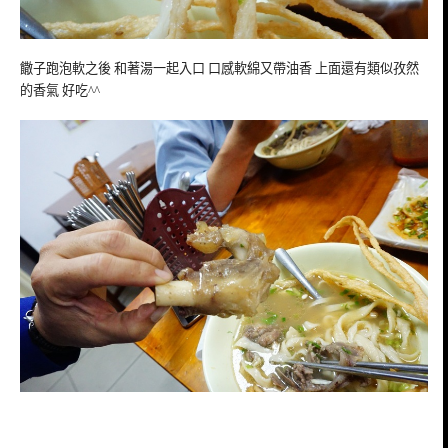
饊子跑泡軟之後 和著湯一起入口 口感軟綿又帶油香 上面還有類似孜然
的香氣 好吃^^