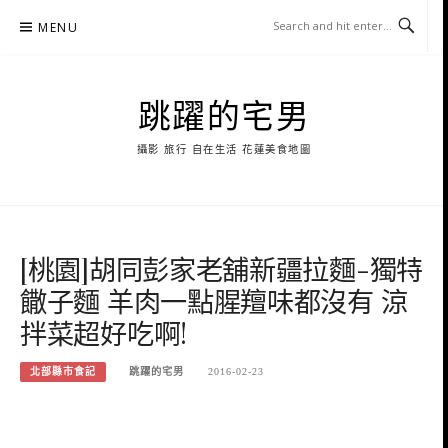
Skip
MENU
to
content
跳躍的宅男
攝影 旅行 自在生活 花蓮美食地圖
[桃園]胡同彭家老舖新疆拉麵-獨特
饊子麵 羊肉一點腥羶味都沒有 涼
拌菜超好吃啊!
北部縣市食記
跳躍的宅男
2016-02-23