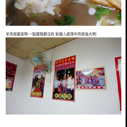
羊肉很厲害啊 一點腥羶都沒有 新疆人處理羊肉很強大啊!