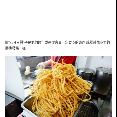
饊(ㄙㄢ三聲)子是他們過年或是辦喜事一定要吃的東西 感覺就像我們的
壽桃發糕一樣