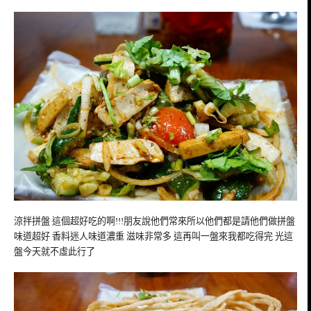
涼拌拼盤 這個超好吃的啊!!!朋友說他們常來所以他們都是請他們做拼盤
味道超好 香料迷人味道濃重 滋味非常多 這再叫一盤來我都吃得完 光這
盤今天就不虛此行了