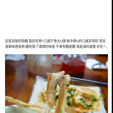
店家自製的啦麵 真好吃啊!!口感不會太Q彈 軟中帶Q的口感非常好 而且
湯頭味道很夠 麵有吸了湯頭的味道 不會有麵是麵 湯是湯的感覺 好吃ㄟ