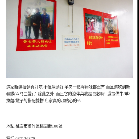
這家新疆拉麵真好吃 不但湯頭好 羊肉一點腥羶味都沒有 而且還吃到新
疆饊(ㄙㄢ三聲)子
除此之外
而且它的涼伴菜我超喜歡啊! 還提供牛/羊/
拉麵/饊子的搭配雙拼 店家真的超貼心的^^
地點:
桃園市蘆竹區桃園街100號
電話:032126370