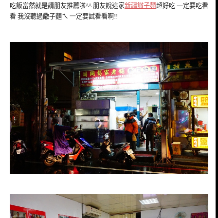
吃飯當然就是請朋友推薦啦^^ 朋友說這家
新疆饊子麵
超好吃 一定要吃看
看 我沒聽過饊子麵ㄟ 一定要試看看啊!!