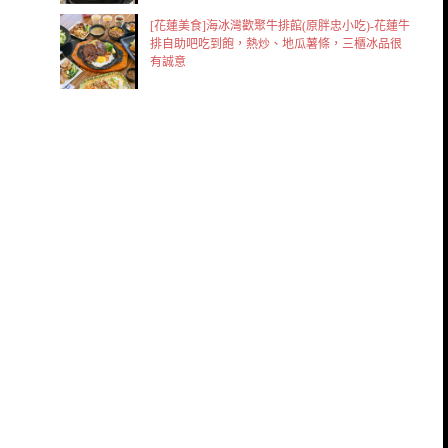
[花蓮美食]海冰灣歡聚牛排館(原胖忠小吃)-花蓮牛
排自助吧吃到飽，熱炒、地瓜薯條，三櫃冰品很
有誠意