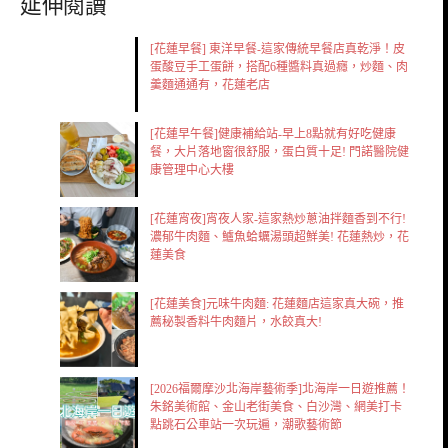
延伸閱讀
[花蓮早餐] 東洋早餐-這家傳統早餐店真乾淨！皮
蛋酸豆手工蛋餅，搭配6種醬料真過癮，炒麵、肉
羹麵通通有，花蓮老店
[花蓮早午餐]健康補給站-早上8點就有好吃健康
餐，大片落地窗很舒服，蛋白質十足! 門諾醫院健
康管理中心大樓
[花蓮宵夜]宵夜人家-這家熱炒蔥油拌麵香到不行!
濃郁牛肉麵、鱸魚蛤蠣湯頭超鮮美! 花蓮熱炒，花
蓮美食
[花蓮美食]元味牛肉麵: 花蓮麵店這家真大碗，推
薦秘製香料牛肉麵片，水餃真大!
[2026福爾摩沙北海岸藝術季]北海岸一日遊推薦！
朱銘美術館、金山老街美食、白沙灣、網美打卡
點跳石公車站一次玩遍，潮歌藝術節