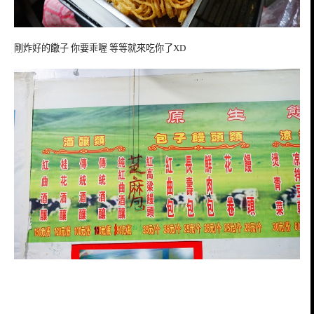
剛炸好的饊子 你要乖喔 等等就來吃你了XD