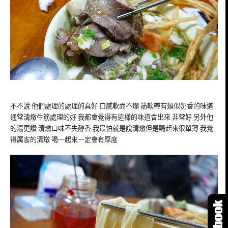
不不說 他們處理的處理的真好 口感軟而不爛 筋軟帶有類似奶香的味道
通常清燉牛筋處理的好 我都會覺得有這樣的味道會出來 非常好 另外他
的湯更讚 清燉口味不失醇香 我最怕就是說清燉但是喝起來很單薄 我覺
得厲害的清燉 喝一起來一定會有厚度