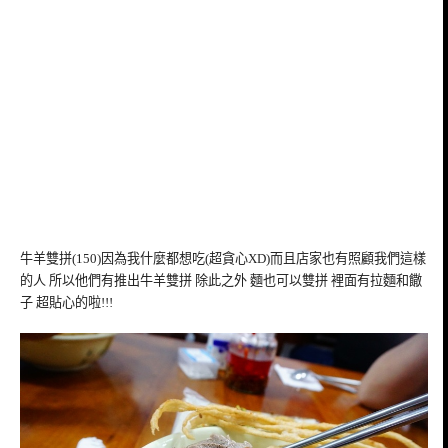
牛羊雙拼(150)因為我什麼都想吃(超貪心XD)而且店家也有照顧我們這樣
的人 所以他們有推出牛羊雙拼 除此之外 麵也可以雙拼 裡面有拉麵和饊
子 超貼心的啦!!!