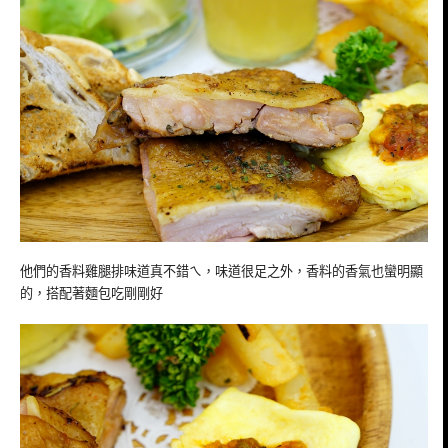
他們的香料雞腿排味道真不錯ㄟ，味道很足之外，香料的香氣也蠻明顯
的，搭配著麵包吃剛剛好