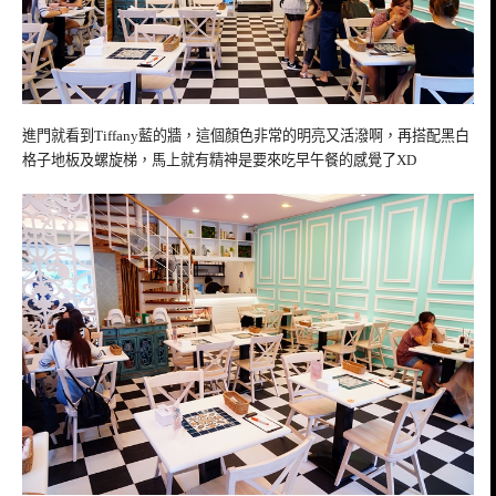
進門就看到Tiffany藍的牆，這個顏色非常的明亮又活潑啊，再搭配黑白
格子地板及螺旋梯，馬上就有精神是要來吃早午餐的感覺了XD