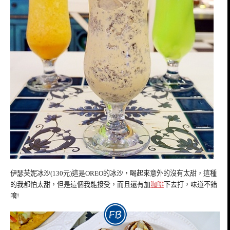
伊瑟芙妮冰沙(130元)這是OREO的冰沙，喝起來意外的沒有太甜，這種
的我都怕太甜，但是這個我能接受，而且還有加
咖啡
下去打，味道不錯
唷!