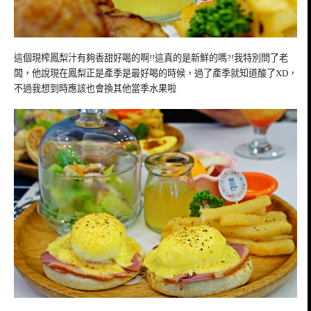
這個現榨鳳梨汁有夠香甜好喝的啊!!這真的是新鮮的嗎?!我特別問了老
闆，他說現在鳳梨正是產季是最好喝的時候，過了產季就知道酸了XD，
不過我想到時應該也會換其他當季水果啦