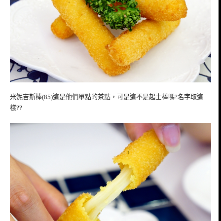
米妮吉斯棒(85)這是他們單點的茶點，可是這不是起士棒嗎?名字取這
樣??