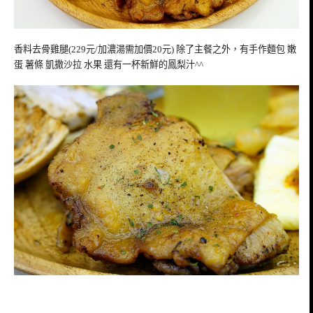
香料去骨雞腿(229元/加濃湯需加價20元) 除了主餐之外，有手作麵包 嫩
蛋 薯條 凱撒沙拉 水果 還有一杯新鮮的鳳梨汁^^