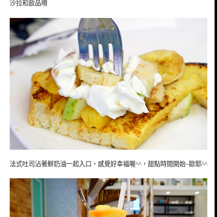
沙拉和飲品唷
法式吐司沾著鮮奶油一起入口，感覺好幸福喔^^，甜點時間開始~歐耶^^