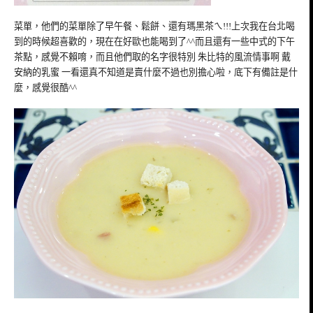
菜單，他們的菜單除了早午餐、鬆餅、還有瑪黑茶ㄟ!!!上次我在台北喝
到的時候超喜歡的，現在在好歐也能喝到了^^而且還有一些中式的下午
茶點，感覺不賴唷，而且他們取的名字很特別 朱比特的風流情事啊 戴
安納的乳蜜 一看還真不知道是賣什麼不過也別擔心啦，底下有備註是什
麼，感覺很酷^^