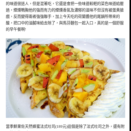
的味道很迷人，但是混著吃，它還是會把一些味道較輕的菜色味道給壓
過，煙燻鴨胸他的強而有力的煙燻香氣及濃郁的滋味不但沒有被蛋黃搶
戲，反而變得兩者強強聯手，加上今天吃的荷蘭醬他的尾韻所帶來的
酸，把口中的油膩味給去除了，與馬芬麵包一起入口，真的是一個舒服
的早午餐啊!
當季鮮果佐天然蜂蜜法式吐司(189元)這個是除了法式吐司之外，還有附