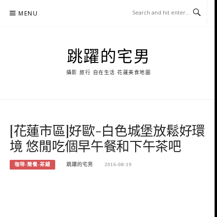
Skip
MENU
to
content
跳躍的宅男
攝影 旅行 自在生活 花蓮美食地圖
[花蓮市區]好歐-白色城堡放鬆好環
境 悠閒吃個早午餐和下午茶吧
咖啡-簡餐-茶鋪
跳躍的宅男
2016-08-19