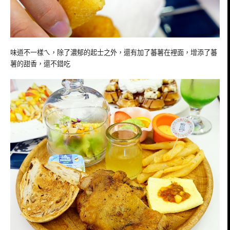
味道不一樣ㄟ，除了濃郁的起士之外，還有加了蕃薯在裡面，增添了蕃
薯的甜香，還不錯吃