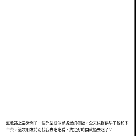
莊敬路上最近開了一個外型很像是城堡的餐廳，全天候提供早午餐和下
午茶，這次朋友特別找我去吃吃看，約定好時間就過去吃了^^