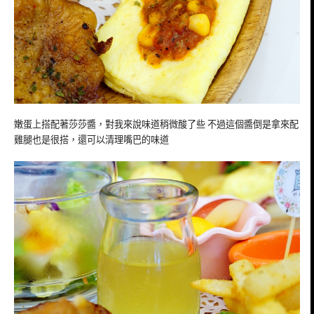
嫩蛋上搭配著莎莎醬，對我來說味道稍微酸了些 不過這個醬倒是拿來配
雞腿也是很搭，還可以清理嘴巴的味道