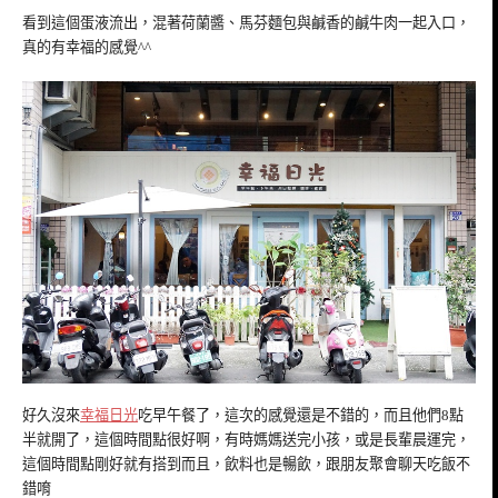
看到這個蛋液流出，混著荷蘭醬、馬芬麵包與鹹香的鹹牛肉一起入口，
真的有幸福的感覺^^
好久沒來
幸福日光
吃早午餐了，這次的感覺還是不錯的，而且他們8點
半就開了，這個時間點很好啊，有時媽媽送完小孩，或是長輩晨運完，
這個時間點剛好就有搭到而且，飲料也是暢飲，跟朋友聚會聊天吃飯不
錯唷