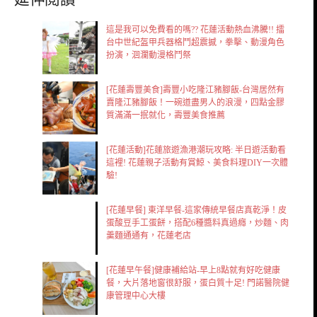
這是我可以免費看的嗎?? 花蓮活動熱血沸騰!! 擂
台中世紀盔甲兵器格鬥超震撼，拳擊、動漫角色
扮演，洄瀾動漫格鬥祭
[花蓮壽豐美食]壽豐小吃隆江豬腳飯-台灣居然有
賣隆江豬腳飯！一碗道盡男人的浪漫，四點金膠
質滿滿一抿就化，壽豐美食推薦
[花蓮活動]花蓮旅遊漁港潮玩攻略: 半日遊活動看
這裡! 花蓮親子活動有賞鯨、美食料理DIY一次體
驗!
[花蓮早餐] 東洋早餐-這家傳統早餐店真乾淨！皮
蛋酸豆手工蛋餅，搭配6種醬料真過癮，炒麵、肉
羹麵通通有，花蓮老店
[花蓮早午餐]健康補給站-早上8點就有好吃健康
餐，大片落地窗很舒服，蛋白質十足! 門諾醫院健
康管理中心大樓