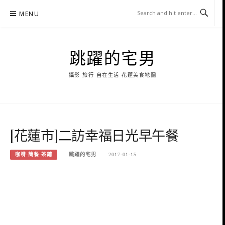
Skip
MENU
to
content
跳躍的宅男
攝影 旅行 自在生活 花蓮美食地圖
[花蓮市]二訪幸福日光早午餐
咖啡-簡餐-茶鋪
跳躍的宅男
2017-01-15