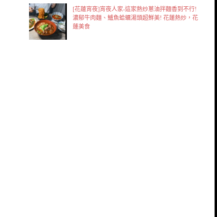
[花蓮宵夜]宵夜人家-這家熱炒蔥油拌麵香到不行!
濃郁牛肉麵、鱸魚蛤蠣湯頭超鮮美! 花蓮熱炒，花
蓮美食