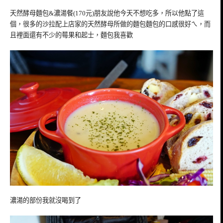
天然酵母麵包&濃湯餐(170元)朋友說他今天不想吃多，所以他點了這
個，很多的沙拉配上店家的天然酵母所做的麵包麵包的口感很好ㄟ，而
且裡面還有不少的莓果和起士，麵包我喜歡
濃湯的部份我就沒喝到了