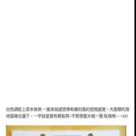
白色調配上原木傢俱 一進來就感受帶有鄉村風的悠閒感覺，大面積的落
地窗陽光灑下，一早就是要有朝氣啊~不禁想要大喊一聲 吼嗨唷~~~XD