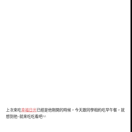
上次來吃
幸福日光
已經是他剛開的時候，今天跟同學相約吃早午餐，就
想到他~就來吃吃看吧^^