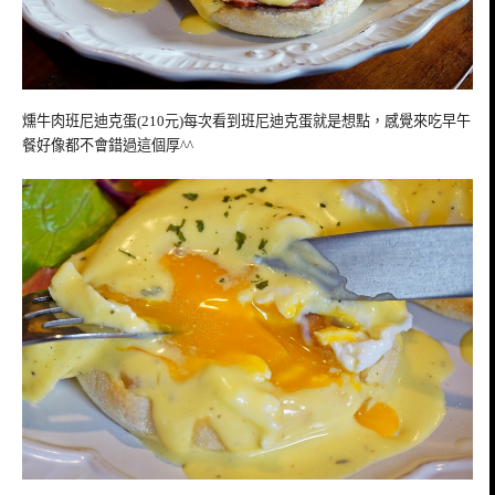
燻牛肉班尼迪克蛋(210元)每次看到班尼迪克蛋就是想點，感覺來吃早午
餐好像都不會錯過這個厚^^