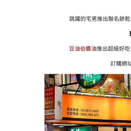
跳躍的宅男推出聯名餅乾
豆油伯醬油
推出超級好吃
訂購網址