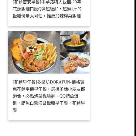
[花蓮吉安早餐]中華路特大飯糰-20年
花蓮飯糰口感Q彈超級好，超過1斤的
飯糰份量太可怕，推薦加辣榨菜飯糰
[花蓮早午餐]多樂坊DORAFUN-價格實
惠花蓮平價早午餐，選擇多樣小朋友都
適合，必點泡菜雞絲麵、QQ鮪魚蛋
餅，鮪魚白醬海苔飯糰早午餐，花蓮早
餐