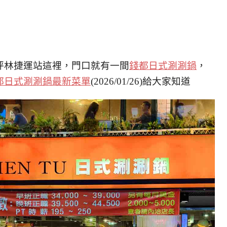
坪林捷運站這裡，門口就有一間
錢都日式涮涮鍋
，
都日式涮涮鍋最新菜單
(2026/01/26)給大家知道