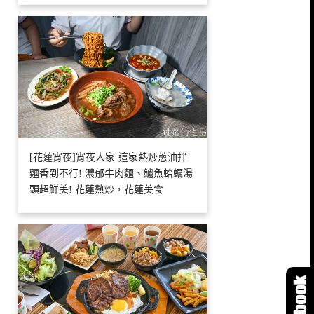
[花蓮宵夜]宵夜人家-這家熱炒蔥油拌
麵香到不行! 濃郁牛肉麵、鱸魚蛤蠣湯
頭超鮮美! 花蓮熱炒，花蓮美食