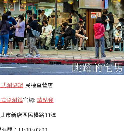
日式涮涮鍋
-民權直營店
日式涮涮鍋
官網:
請點我
新北市新店區民權路38號
時間：11:00~03:00