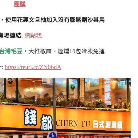
團購
，
使用花蓮文旦柚加入沒有膨鬆劑沙其馬
賣場連結
:
請點我
台灣毛豆
，大推椒麻、煙燻10包冷凍免運
:
https://reurl.cc/ZN06dA