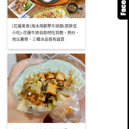
[花蓮美食]海冰灣歡聚牛排館(原胖忠
小吃)-花蓮牛排自助吧吃到飽，熱炒、
地瓜薯條，三櫃冰品很有誠意