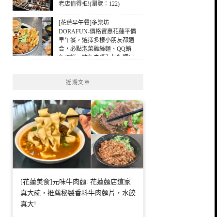
老店值得推!(瀏覽：122)
[花蓮早午餐]多樂坊
DORAFUN-價格實惠花蓮平價
早午餐，選擇多樣小朋友都適
合，必點泡菜雞絲麵、QQ鮪
魚蛋餅，鮪魚白醬海苔飯糰早
午餐，花蓮早餐(瀏覽：109)
近期文章
[花蓮美食]元味牛肉麵: 花蓮麵店這家
真大碗，推薦秘製香料牛肉麵片，水餃
真大!