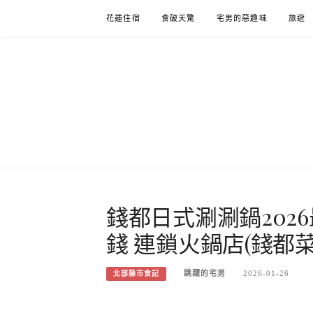
Skip
花蓮住宿
食破天驚
宅男的惡趣味
旅遊
to
content
錢都日式涮涮鍋2026
錢 連鎖火鍋店(錢都菜
跳躍的宅男
2026-01-26
北部縣市食記