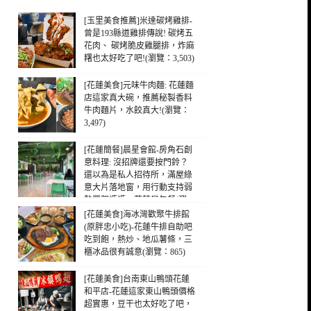
[玉里美食推薦]米達碳烤雞排-
曾是193縣道雞排傳說! 碳烤五
花肉、 碳烤脆皮雞腿排，炸麻
糬也太好吃了吧!(瀏覽：3,503)
[花蓮美食]元味牛肉麵: 花蓮麵
店這家真大碗，推薦秘製香料
牛肉麵片，水餃真大!(瀏覽：
3,497)
[花蓮簡餐]晨星會館-房角石創
意料理: 沒招牌還要按門鈴？
還以為是私人招待所，滿屋綠
意大片落地窗，用行動支持弱
勢單親媽媽，花蓮早午餐(瀏
覽：1,070)
[花蓮美食]海冰灣歡聚牛排館
(原胖忠小吃)-花蓮牛排自助吧
吃到飽，熱炒、地瓜薯條，三
櫃冰品很有誠意(瀏覽：865)
[花蓮美食]台南東山鴨頭花蓮
和平店-花蓮這家東山鴨頭價格
超實惠，豆干也太好吃了吧，