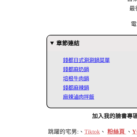
最
電
章節連結
錢都日式涮涮鍋菜單
錢都麻奶鍋
培根牛肉鍋
錢都麻辣鍋
麻辣滷肉拌飯
加入我的臉書專
跳躍的宅男:、
Tiktok
、
粉絲頁
、
Y