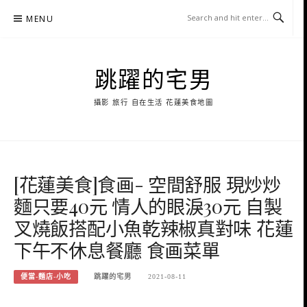
Skip
MENU
to
content
跳躍的宅男
攝影 旅行 自在生活 花蓮美食地圖
[花蓮美食]食画- 空間舒服 現炒炒
麵只要40元 情人的眼淚30元 自製
叉燒飯搭配小魚乾辣椒真對味 花蓮
下午不休息餐廳 食画菜單
便當-麵店-小吃
跳躍的宅男
2021-08-11