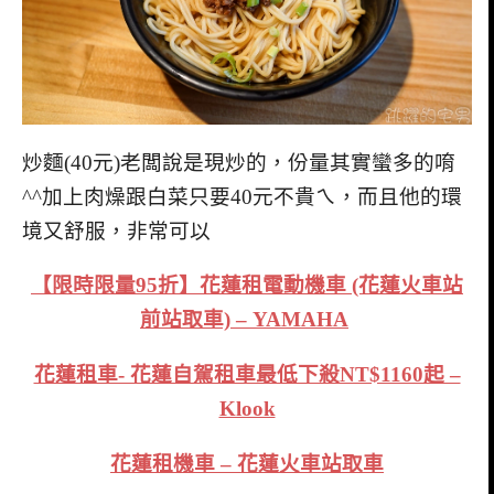
炒麵(40元)老闆說是現炒的，份量其實蠻多的唷
^^加上肉燥跟白菜只要40元不貴ㄟ，而且他的環
境又舒服，非常可以
【限時限量95折】花蓮租電動機車 (花蓮火車站
前站取車) – YAMAHA
花蓮租車- 花蓮自駕租車最低下殺NT$1160起 –
Klook
花蓮租機車 – 花蓮火車站取車