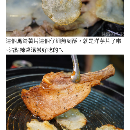
這個馬鈴薯片這個仔細煎到酥，就是洋芋片了啦
~沾點辣醬還蠻好吃的ㄟ