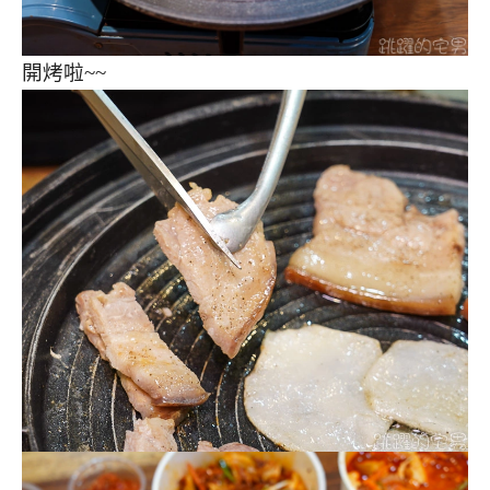
開烤啦~~