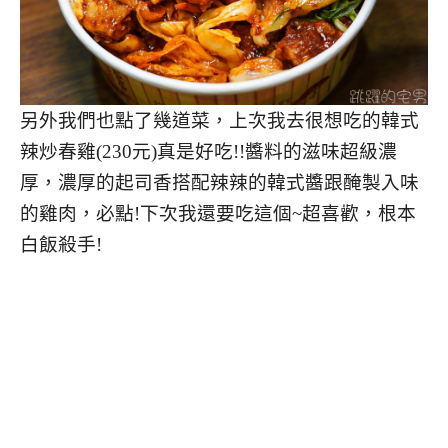
另外我們也點了幾道菜，上次我去很想吃的韓式
辣炒春雞(230元)真是好吃!!醬料的滋味超級濃
厚，濃厚的起司香搭配辣辣的韓式醬跟醃製入味
的雞肉，必點!下次我還要吃這個~超喜歡，根本
白飯殺手!