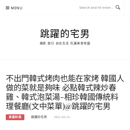
Skip
MENU
to
content
跳躍的宅男
攝影 旅行 自在生活 花蓮美食地圖
不出門韓式烤肉也能在家烤 韓國人
做的菜就是夠味 必點韓式辣炒春
雞、韓式泡菜湯-相珍韓國傳統料
理餐廳(文中菜單)@跳躍的宅男
異國料理
跳躍的宅男
2021-05-31