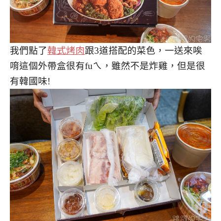
我們點了
韓式烤肉
跟3道搭配的菜色，一送來唉
唷這個外帶盒很有fuㄟ，雖然不是炸雞，但是很
有韓國味!