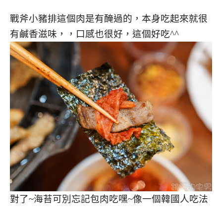
戰斧小豬排這個肉是有醃過的，本身吃起來就很
有鹹香滋味，，口感也很好，這個好吃^^
對了~海苔可別忘記包肉吃嘿~像一個韓國人吃法