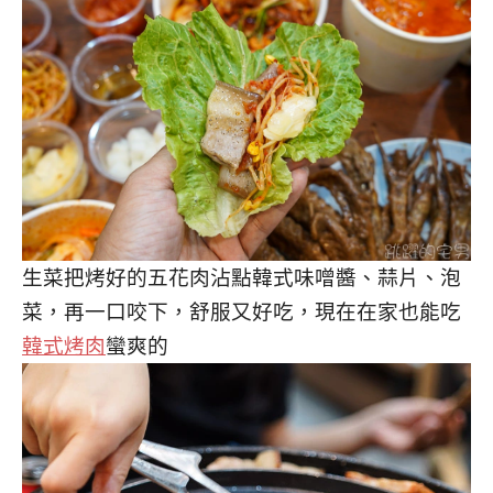
生菜把烤好的五花肉沾點韓式味噌醬、蒜片、泡
菜，再一口咬下，舒服又好吃，現在在家也能吃
韓式烤肉
蠻爽的