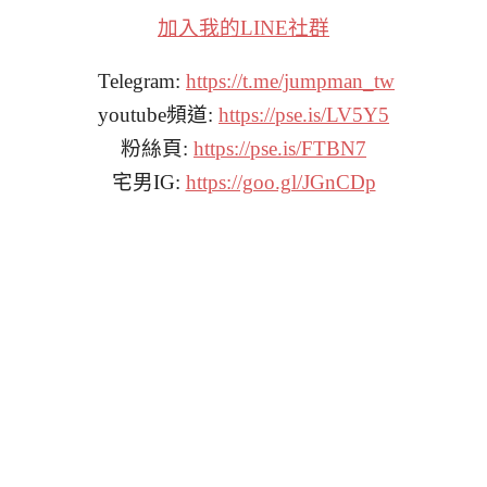
加入我的LINE社群
Telegram:
https://t.me/jumpman_tw
youtube頻道:
https://pse.is/LV5Y5
粉絲頁:
https://pse.is/FTBN7
宅男IG:
https://goo.gl/JGnCDp