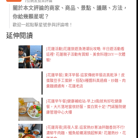
1位網友投票評論
關於本文評論的商家、商品、景點、議題、方法，
你給幾顆星呢？
歡迎一起點擊星號參與評論唷！
延伸閱讀
[花蓮活動]花蓮旅遊漁港潮玩攻略: 半日遊活動看
這裡! 花蓮親子活動有賞鯨、美食料理DIY一次體
驗!
[花蓮早餐] 東洋早餐-這家傳統早餐店真乾淨！皮
蛋酸豆手工蛋餅，搭配6種醬料真過癮，炒麵、肉
羹麵通通有，花蓮老店
[花蓮早午餐]健康補給站-早上8點就有好吃健康
餐，大片落地窗很舒服，蛋白質十足! 門諾醫院健
康管理中心大樓
[花蓮宵夜]宵夜人家-這家熱炒蔥油拌麵香到不行!
濃郁牛肉麵、鱸魚蛤蠣湯頭超鮮美! 花蓮熱炒，花