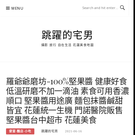
Skip
MENU
to
content
跳躍的宅男
攝影 旅行 自在生活 花蓮美食地圖
羅爺爺磨坊-100%堅果醬 健康好食
低溫研磨不加一滴油 素食可用香濃
順口 堅果醬用途廣 麵包抹醬鹹甜
皆宜 花蓮統一生機 門諾醫院販售
堅果醬台中超市 花蓮美食
便當-麵店-小吃
跳躍的宅男
2021-06-16