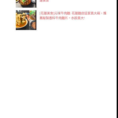
蓮美食
[花蓮美食]元味牛肉麵: 花蓮麵店這家真大碗，推
薦秘製香料牛肉麵片，水餃真大!