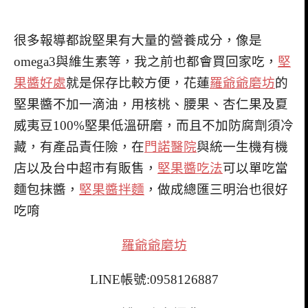
很多報導都說堅果有大量的營養成分，像是
omega3與維生素等，我之前也都會買回家吃，
堅
果醬好處
就是保存比較方便，花蓮
羅爺爺磨坊
的
堅果醬不加一滴油，用核桃、腰果、杏仁果及夏
威夷豆100%堅果低溫研磨，而且不加防腐劑須冷
藏，有產品責任險，在
門諾醫院
與統一生機有機
店以及台中超市有販售，
堅果醬吃法
可以單吃當
麵包抹醬，
堅果醬拌麵
，做成總匯三明治也很好
吃唷
羅爺爺磨坊
LINE帳號:0958126887