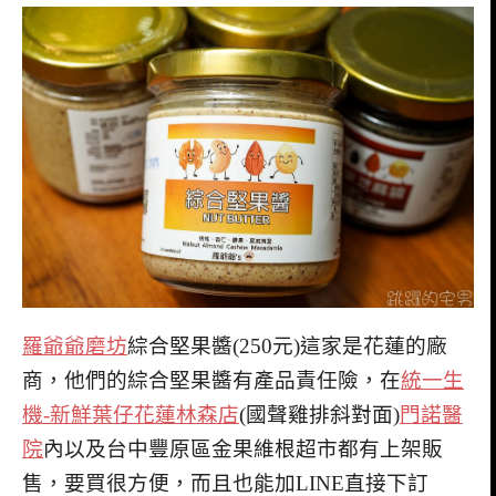
羅爺爺磨坊
綜合堅果醬(250元)這家是花蓮的廠
商，他們的綜合堅果醬有產品責任險，在
統一生
機-新鮮葉仔花蓮林森店
(國聲雞排斜對面)
門諾醫
院
內以及台中豐原區金果維根超市都有上架販
售，要買很方便，而且也能加LINE直接下訂