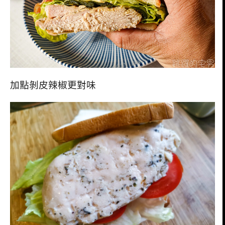
加點剝皮辣椒更對味