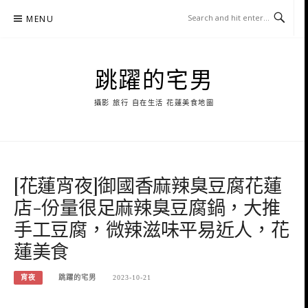
Skip
MENU
to
content
跳躍的宅男
攝影 旅行 自在生活 花蓮美食地圖
[花蓮宵夜]御國香麻辣臭豆腐花蓮
店-份量很足麻辣臭豆腐鍋，大推
手工豆腐，微辣滋味平易近人，花
蓮美食
宵夜
跳躍的宅男
2023-10-21