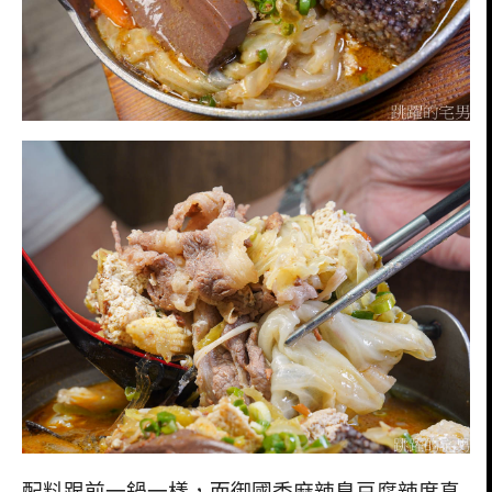
配料跟前一鍋一樣，而御國香麻辣臭豆腐辣度真