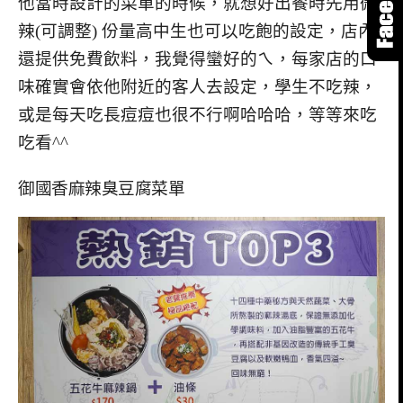
他當時設計的菜單的時候，就想好出餐時先用微
辣(可調整) 份量高中生也可以吃飽的設定，店內
還提供免費飲料，我覺得蠻好的ㄟ，每家店的口
味確實會依他附近的客人去設定，學生不吃辣，
或是每天吃長痘痘也很不行啊哈哈哈，等等來吃
吃看^^
御國香麻辣臭豆腐菜單