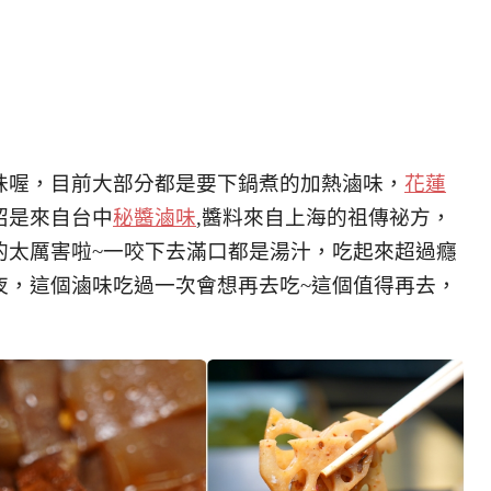
味喔，目前大部分都是要下鍋煮的加熱滷味，
花蓮
紹是來自台中
秘醬滷味
,醬料來自上海的祖傳祕方，
的太厲害啦~一咬下去滿口都是湯汁，吃起來超過癮
夜，這個滷味吃過一次會想再去吃~這個值得再去，