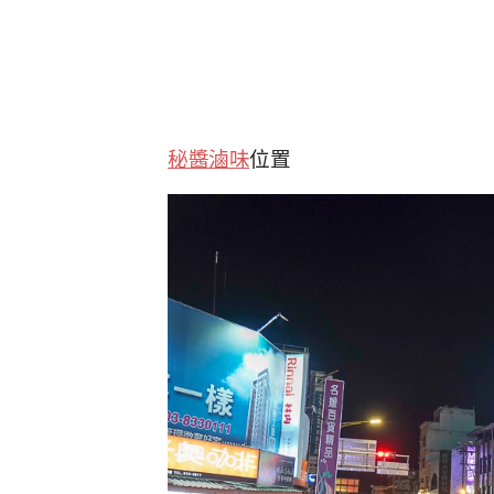
秘醬滷味
位置