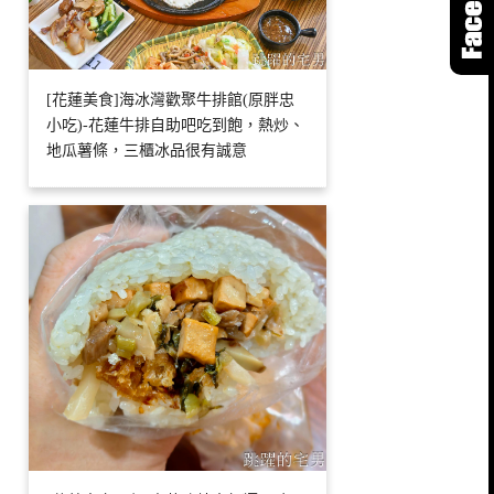
[花蓮美食]海冰灣歡聚牛排館(原胖忠
小吃)-花蓮牛排自助吧吃到飽，熱炒、
地瓜薯條，三櫃冰品很有誠意