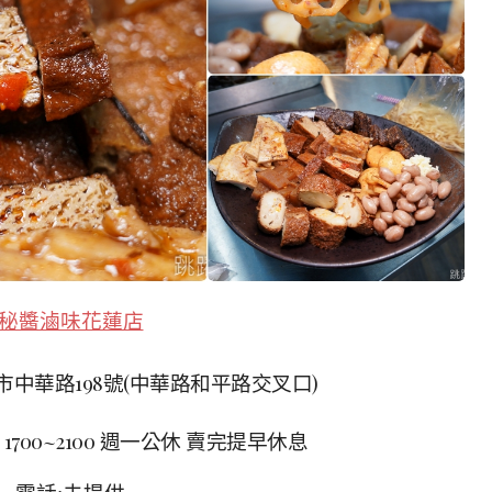
秘醬滷味花蓮店
蓮市中華路198號(中華路和平路交叉口)
 1700~2100 週一公休 賣完提早休息