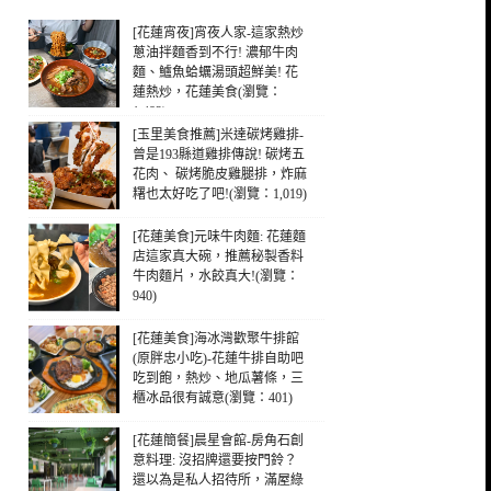
[花蓮宵夜]宵夜人家-這家熱炒
蔥油拌麵香到不行! 濃郁牛肉
麵、鱸魚蛤蠣湯頭超鮮美! 花
蓮熱炒，花蓮美食(瀏覽：
1,482)
[玉里美食推薦]米達碳烤雞排-
曾是193縣道雞排傳說! 碳烤五
花肉、 碳烤脆皮雞腿排，炸麻
糬也太好吃了吧!(瀏覽：1,019)
[花蓮美食]元味牛肉麵: 花蓮麵
店這家真大碗，推薦秘製香料
牛肉麵片，水餃真大!(瀏覽：
940)
[花蓮美食]海冰灣歡聚牛排館
(原胖忠小吃)-花蓮牛排自助吧
吃到飽，熱炒、地瓜薯條，三
櫃冰品很有誠意(瀏覽：401)
[花蓮簡餐]晨星會館-房角石創
意料理: 沒招牌還要按門鈴？
還以為是私人招待所，滿屋綠