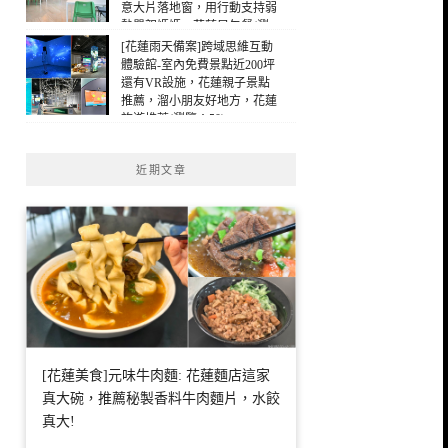
意大片落地窗，用行動支持弱
勢單親媽媽，花蓮早午餐(瀏
覽：338)
[花蓮雨天備案]跨域思維互動
體驗館-室內免費景點近200坪
還有VR設施，花蓮親子景點
推薦，溜小朋友好地方，花蓮
旅遊推薦(瀏覽：50)
近期文章
[花蓮美食]元味牛肉麵: 花蓮麵店這家
真大碗，推薦秘製香料牛肉麵片，水餃
真大!