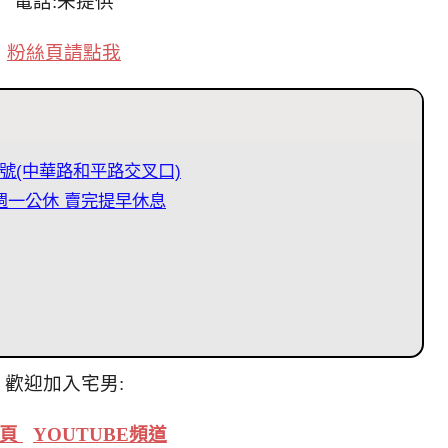
電話:未提供
粉絲頁請點我
8號(中華路和平路交叉口)
0 週一公休 賣完提早休息
歡迎加入宅男:
絲頁
YOUTUBE頻道