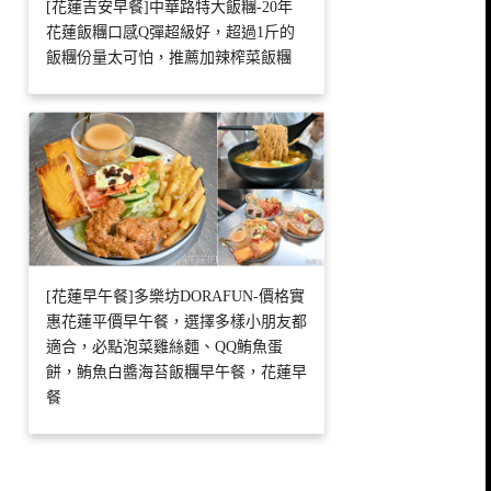
[花蓮吉安早餐]中華路特大飯糰-20年
花蓮飯糰口感Q彈超級好，超過1斤的
飯糰份量太可怕，推薦加辣榨菜飯糰
[花蓮早午餐]多樂坊DORAFUN-價格實
惠花蓮平價早午餐，選擇多樣小朋友都
適合，必點泡菜雞絲麵、QQ鮪魚蛋
餅，鮪魚白醬海苔飯糰早午餐，花蓮早
餐