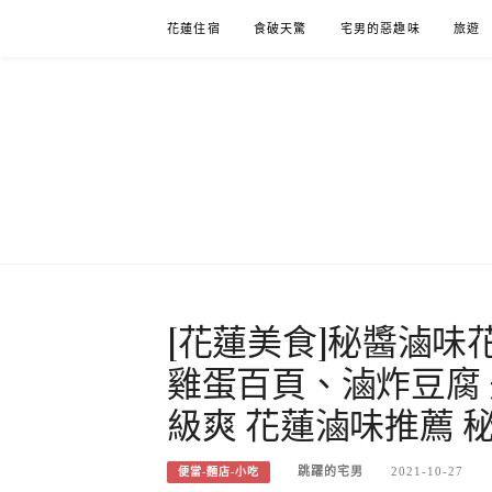
Skip
花蓮住宿
食破天驚
宅男的惡趣味
旅遊
to
content
[花蓮美食]秘醬滷味
雞蛋百頁、滷炸豆腐
級爽 花蓮滷味推薦 
跳躍的宅男
2021-10-27
便當-麵店-小吃