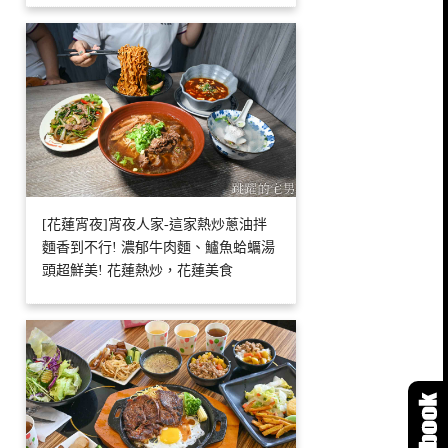
[花蓮宵夜]宵夜人家-這家熱炒蔥油拌
麵香到不行! 濃郁牛肉麵、鱸魚蛤蠣湯
頭超鮮美! 花蓮熱炒，花蓮美食