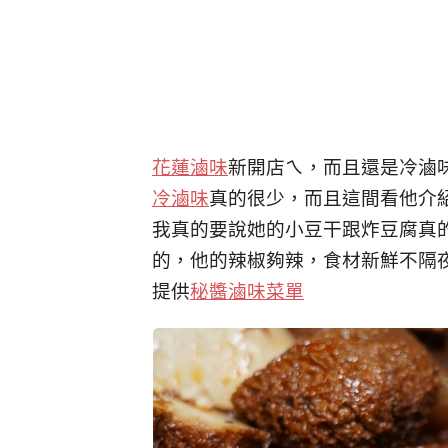
花蓮滷味
新開店ㄟ，而且還是冷滷
冷滷味
真的很少，而且這間看他介
我真的要說她的小豆干跟炸豆腐真
的，他的辣椒夠辣，食材新鮮不隔
提供
秘醬滷味菜單