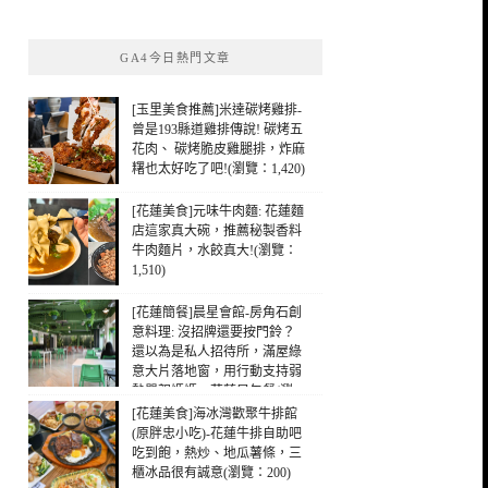
關
鍵
GA4今日熱門文章
字:
[玉里美食推薦]米達碳烤雞排-
曾是193縣道雞排傳說! 碳烤五
花肉、 碳烤脆皮雞腿排，炸麻
糬也太好吃了吧!(瀏覽：1,420)
[花蓮美食]元味牛肉麵: 花蓮麵
店這家真大碗，推薦秘製香料
牛肉麵片，水餃真大!(瀏覽：
1,510)
[花蓮簡餐]晨星會館-房角石創
意料理: 沒招牌還要按門鈴？
還以為是私人招待所，滿屋綠
意大片落地窗，用行動支持弱
勢單親媽媽，花蓮早午餐(瀏
覽：400)
[花蓮美食]海冰灣歡聚牛排館
(原胖忠小吃)-花蓮牛排自助吧
吃到飽，熱炒、地瓜薯條，三
櫃冰品很有誠意(瀏覽：200)