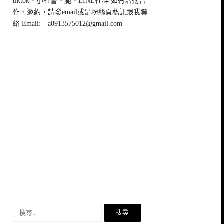
tiktok、小紅書、脆、LINE社群 如有活動合
作、邀約，請發email或是粉絲頁私訊跟我聯
絡 Email:
a0913575012@gmail.com
搜
尋