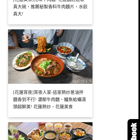
真大碗，推薦秘製香料牛肉麵片，水餃
真大!
[花蓮宵夜]宵夜人家-這家熱炒蔥油拌
麵香到不行! 濃郁牛肉麵、鱸魚蛤蠣湯
頭超鮮美! 花蓮熱炒，花蓮美食