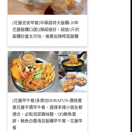
[花蓮吉安早餐]中華路特大飯糰-20年
花蓮飯糰口感Q彈超級好，超過1斤的
飯糰份量太可怕，推薦加辣榨菜飯糰
[花蓮早午餐]多樂坊DORAFUN-價格實
惠花蓮平價早午餐，選擇多樣小朋友都
適合，必點泡菜雞絲麵、QQ鮪魚蛋
餅，鮪魚白醬海苔飯糰早午餐，花蓮早
餐