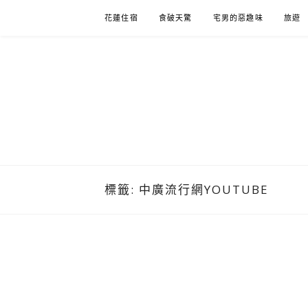
Skip
花蓮住宿
食破天驚
宅男的惡趣味
旅遊
to
content
標籤:
中廣流行網YOUTUBE