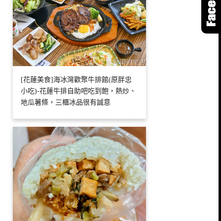
[花蓮美食]海冰灣歡聚牛排館(原胖忠
小吃)-花蓮牛排自助吧吃到飽，熱炒、
地瓜薯條，三櫃冰品很有誠意