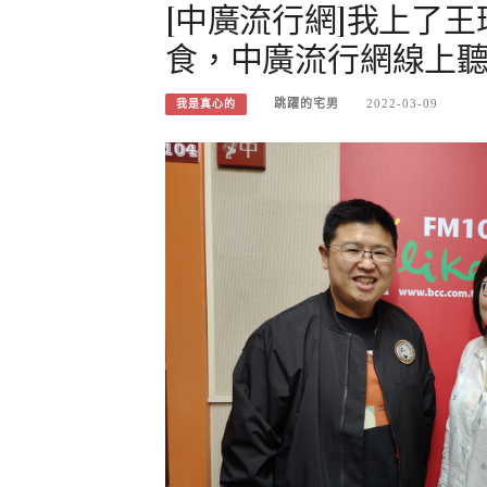
[中廣流行網]我上了
食，中廣流行網線上聽，
跳躍的宅男
2022-03-09
我是真心的