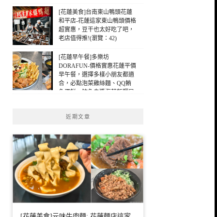
[花蓮美食]台南東山鴨頭花蓮
和平店-花蓮這家東山鴨頭價格
超實惠，豆干也太好吃了吧，
老店值得推!(瀏覽：42)
[花蓮早午餐]多樂坊
DORAFUN-價格實惠花蓮平價
早午餐，選擇多樣小朋友都適
合，必點泡菜雞絲麵、QQ鮪
魚蛋餅，鮪魚白醬海苔飯糰早
午餐，花蓮早餐(瀏覽：43)
近期文章
[花蓮美食]元味牛肉麵: 花蓮麵店這家