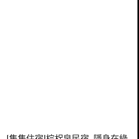
[集集住宿]棕梠泉民宿-隱身在綠