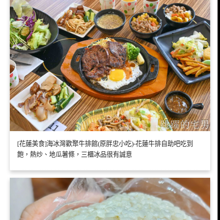
[花蓮美食]海冰灣歡聚牛排館(原胖忠小吃)-花蓮牛排自助吧吃到
飽，熱炒、地瓜薯條，三櫃冰品很有誠意