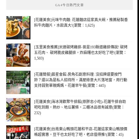
GA4今日熱門文章
字:
[花蓮美食]元味牛肉麵: 花蓮麵店這家真大碗，推薦秘製香
料牛肉麵片，水餃真大!(瀏覽：1,625)
[玉里美食推薦]米達碳烤雞排-曾是193縣道雞排傳說! 碳烤
五花肉、 碳烤脆皮雞腿排，炸麻糬也太好吃了吧!(瀏覽：
1,503)
[花蓮簡餐]晨星會館-房角石創意料理: 沒招牌還要按門
鈴？還以為是私人招待所，滿屋綠意大片落地窗，用行動
支持弱勢單親媽媽，花蓮早午餐(瀏覽：445)
[花蓮美食]海冰灣歡聚牛排館(原胖忠小吃)-花蓮牛排自助
吧吃到飽，熱炒、地瓜薯條，三櫃冰品很有誠意(瀏覽：
232)
[花蓮美食]台南東山鴨頭花蓮和平店-花蓮這家東山鴨頭價
格超實惠，豆干也太好吃了吧，老店值得推!(瀏覽：45)