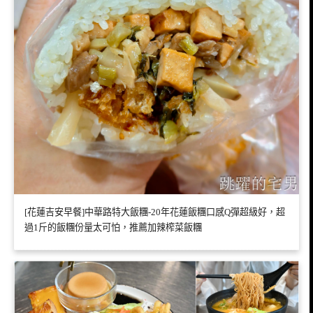
[花蓮吉安早餐]中華路特大飯糰-20年花蓮飯糰口感Q彈超級好，超
過1斤的飯糰份量太可怕，推薦加辣榨菜飯糰