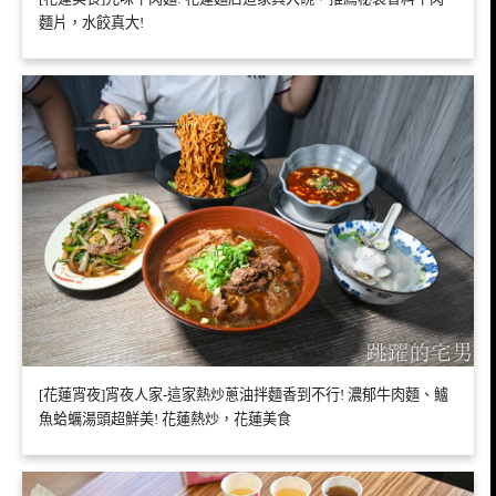
麵片，水餃真大!
[花蓮宵夜]宵夜人家-這家熱炒蔥油拌麵香到不行! 濃郁牛肉麵、鱸
魚蛤蠣湯頭超鮮美! 花蓮熱炒，花蓮美食