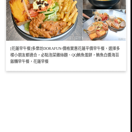
[花蓮早午餐]多樂坊DORAFUN-價格實惠花蓮平價早午餐，選擇多
樣小朋友都適合，必點泡菜雞絲麵、QQ鮪魚蛋餅，鮪魚白醬海苔
飯糰早午餐，花蓮早餐