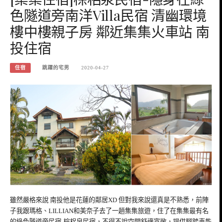
色隧道旁南洋Villa民宿 清幽環境
樓中樓親子房 鄰近集集火車站 南
投住宿
住宿
跳躍的宅男
2020-04-27
雖然嚴格來說 南投他是花蓮的鄰居XD 但對我來說還真是不熟悉，前陣
子我跟瑪格、LILLIAN和美奈子去了一趟集集旅遊，住了在集集最有名
的綠色隧道旁民宿-棕梠泉民宿，不得不說空間舒適寬敞，提供腳踏車能