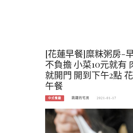
[花蓮早餐]糜粖粥房
不負擔 小菜10元就有 
就開門 開到下午2點 
午餐
跳躍的宅男
2021-01-17
中式餐廳