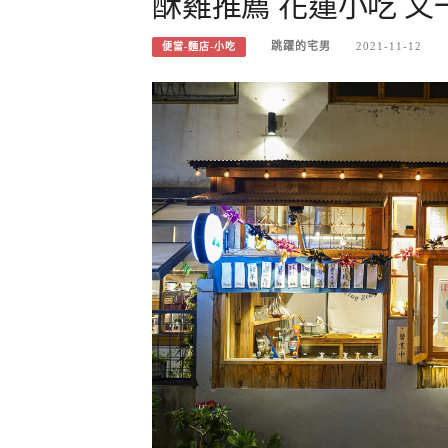
酥雞推薦 花蓮小吃 
跳躍的宅男
2021-11-12
便當-麵店-小吃