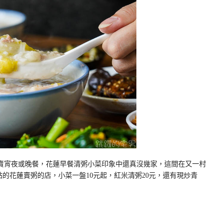
還都賣宵夜或晚餐，花蓮早餐清粥小菜印象中還真沒幾家，這間在又一村
點的花蓮賣粥的店，小菜一盤10元起，紅米清粥20元，還有現炒青