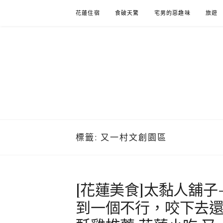
Skip
花蓮住宿
食破天驚
宅男的惡趣味
旅遊
to
content
標籤:
又一村文創園區
[花蓮美食]太黏人舖子
到一個不行，咬下去還