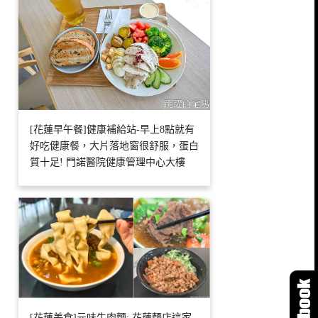
[花蓮早午餐]健康補給站-早上8點就有
好吃健康餐，大片落地窗很舒服，蛋白
質十足! 門諾醫院健康管理中心大樓
[花蓮美食]元味牛肉麵: 花蓮麵店這家