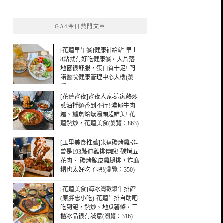
關
鍵
GA4今日熱門文章
字:
[花蓮早午餐]健康補給站-早上
8點就有好吃健康餐，大片落
地窗很舒服，蛋白質十足! 門
諾醫院健康管理中心大樓(瀏
覽：5,125)
[花蓮宵夜]宵夜人家-這家熱炒
蔥油拌麵香到不行! 濃郁牛肉
麵、鱸魚蛤蠣湯頭超鮮美! 花
蓮熱炒，花蓮美食(瀏覽：863)
[玉里美食推薦]米達碳烤雞排-
曾是193縣道雞排傳說! 碳烤五
花肉、 碳烤脆皮雞腿排，炸麻
糬也太好吃了吧!(瀏覽：350)
[花蓮美食]海冰灣歡聚牛排館
(原胖忠小吃)-花蓮牛排自助吧
吃到飽，熱炒、地瓜薯條，三
櫃冰品很有誠意(瀏覽：316)