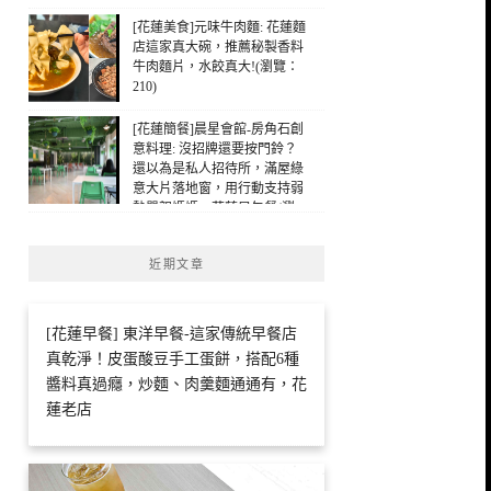
[花蓮美食]元味牛肉麵: 花蓮麵
店這家真大碗，推薦秘製香料
牛肉麵片，水餃真大!(瀏覽：
210)
[花蓮簡餐]晨星會館-房角石創
意料理: 沒招牌還要按門鈴？
還以為是私人招待所，滿屋綠
意大片落地窗，用行動支持弱
勢單親媽媽，花蓮早午餐(瀏
覽：148)
近期文章
[花蓮早餐] 東洋早餐-這家傳統早餐店
真乾淨！皮蛋酸豆手工蛋餅，搭配6種
醬料真過癮，炒麵、肉羹麵通通有，花
蓮老店