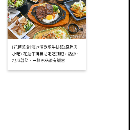
[花蓮美食]海冰灣歡聚牛排館(原胖忠
小吃)-花蓮牛排自助吧吃到飽，熱炒、
地瓜薯條，三櫃冰品很有誠意