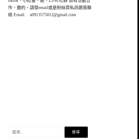
tiktok、小紅書、脆、LINE社群 如有活動合
作、邀約，請發email或是粉絲頁私訊跟我聯
絡 Email:
a0913575012@gmail.com
搜
尋