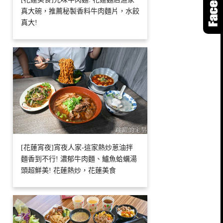
真大碗，推薦秘製香料牛肉麵片，水餃
真大!
[花蓮宵夜]宵夜人家-這家熱炒蔥油拌
麵香到不行! 濃郁牛肉麵、鱸魚蛤蠣湯
頭超鮮美! 花蓮熱炒，花蓮美食