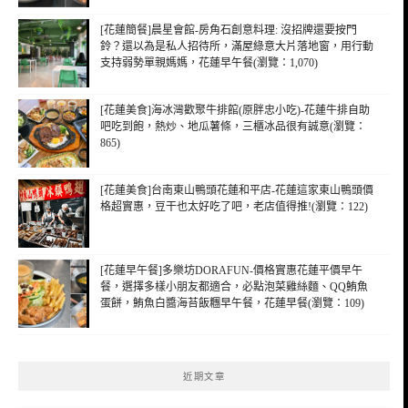
[花蓮簡餐]晨星會館-房角石創意料理: 沒招牌還要按門
鈴？還以為是私人招待所，滿屋綠意大片落地窗，用行動
支持弱勢單親媽媽，花蓮早午餐(瀏覽：1,070)
[花蓮美食]海冰灣歡聚牛排館(原胖忠小吃)-花蓮牛排自助
吧吃到飽，熱炒、地瓜薯條，三櫃冰品很有誠意(瀏覽：
865)
[花蓮美食]台南東山鴨頭花蓮和平店-花蓮這家東山鴨頭價
格超實惠，豆干也太好吃了吧，老店值得推!(瀏覽：122)
[花蓮早午餐]多樂坊DORAFUN-價格實惠花蓮平價早午
餐，選擇多樣小朋友都適合，必點泡菜雞絲麵、QQ鮪魚
蛋餅，鮪魚白醬海苔飯糰早午餐，花蓮早餐(瀏覽：109)
近期文章