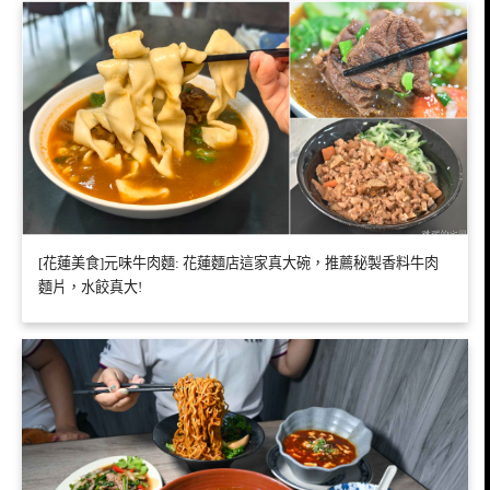
[花蓮美食]元味牛肉麵: 花蓮麵店這家真大碗，推薦秘製香料牛肉
麵片，水餃真大!