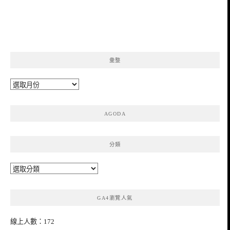
彙整
彙
整
AGODA
分類
分
類
GA4瀏覽人氣
線上人數：172