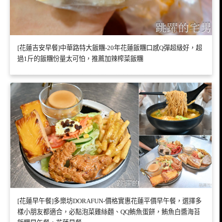
[花蓮吉安早餐]中華路特大飯糰-20年花蓮飯糰口感Q彈超級好，超
過1斤的飯糰份量太可怕，推薦加辣榨菜飯糰
[花蓮早午餐]多樂坊DORAFUN-價格實惠花蓮平價早午餐，選擇多
樣小朋友都適合，必點泡菜雞絲麵、QQ鮪魚蛋餅，鮪魚白醬海苔