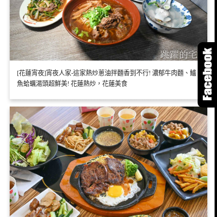
[花蓮宵夜]宵夜人家-這家熱炒蔥油拌麵香到不行! 濃郁牛肉麵、鱸
魚蛤蠣湯頭超鮮美! 花蓮熱炒，花蓮美食