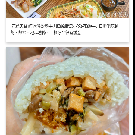
[花蓮美食]海冰灣歡聚牛排館(原胖忠小吃)-花蓮牛排自助吧吃到
飽，熱炒、地瓜薯條，三櫃冰品很有誠意