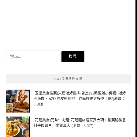
搜
尋
關
鍵
GA4今日熱門文章
字:
[玉里美食推薦]米達碳烤雞排-曾是193縣道雞排傳說! 碳烤
五花肉、 碳烤脆皮雞腿排，炸麻糬也太好吃了吧!(瀏覽：
3,503)
[花蓮美食]元味牛肉麵: 花蓮麵店這家真大碗，推薦秘製香
料牛肉麵片，水餃真大!(瀏覽：3,497)