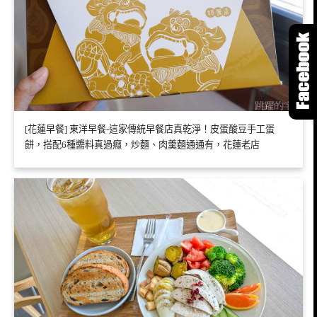
[花蓮早餐] 東洋早餐-這家傳統早餐店真乾淨！皮蛋酸豆手工蛋
餅，搭配6種醬料真過癮，炒麵、肉羹麵通通有，花蓮老店