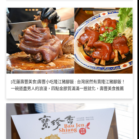
[花蓮壽豐美食]壽豐小吃隆江豬腳飯 : 台灣居然有賣隆江豬腳飯！
一碗道盡男人的浪漫，四點金膠質滿滿一抿就化，壽豐美食推薦