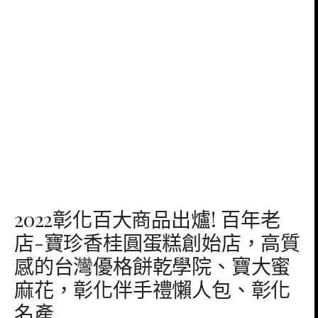
2022彰化百大商品出爐! 百年老
店-寶珍香桂圓蛋糕創始店，高質
感的台灣優格餅乾學院、寶大蜜
麻花，彰化伴手禮懶人包、彰化
名產