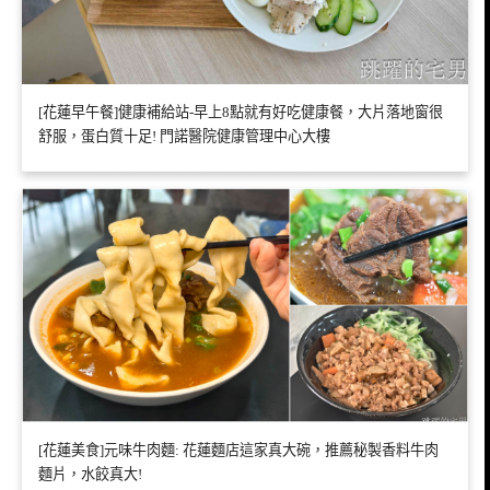
[花蓮早午餐]健康補給站-早上8點就有好吃健康餐，大片落地窗很
舒服，蛋白質十足! 門諾醫院健康管理中心大樓
[花蓮美食]元味牛肉麵: 花蓮麵店這家真大碗，推薦秘製香料牛肉
麵片，水餃真大!