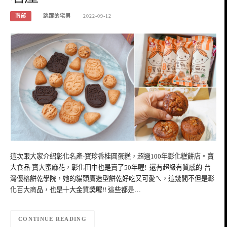
南部
跳躍的宅男
2022-09-12
這次跟大家介紹彰化名產-寶珍香桂圓蛋糕，超過100年彰化糕餅店。寶
大食品-寶大蜜麻花，彰化田中也是賣了50年喔! 還有超級有質感的-台
灣優格餅乾學院，她的貓頭鷹造型餅乾好吃又可愛ㄟ，這幾間不但是彰
化百大商品，也是十大金質獎喔!! 這些都是…
CONTINUE READING