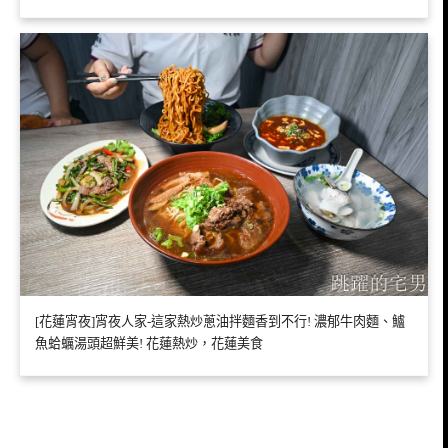
[花蓮宵夜]宵夜人家-這家熱炒蔥油拌麵香到不行! 濃郁牛肉麵、鱸
魚蛤蠣湯頭超鮮美! 花蓮熱炒，花蓮美食