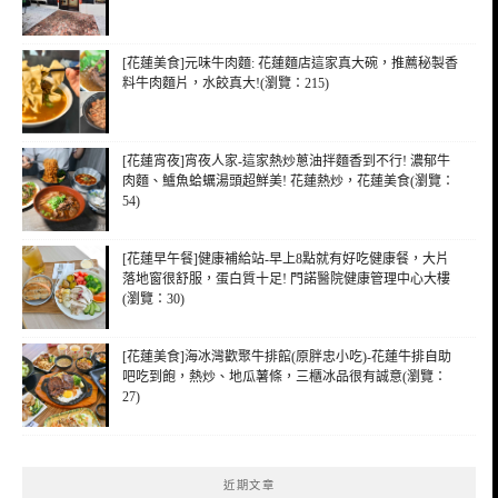
[花蓮美食]元味牛肉麵: 花蓮麵店這家真大碗，推薦秘製香
料牛肉麵片，水餃真大!(瀏覽：215)
[花蓮宵夜]宵夜人家-這家熱炒蔥油拌麵香到不行! 濃郁牛
肉麵、鱸魚蛤蠣湯頭超鮮美! 花蓮熱炒，花蓮美食(瀏覽：
54)
[花蓮早午餐]健康補給站-早上8點就有好吃健康餐，大片
落地窗很舒服，蛋白質十足! 門諾醫院健康管理中心大樓
(瀏覽：30)
[花蓮美食]海冰灣歡聚牛排館(原胖忠小吃)-花蓮牛排自助
吧吃到飽，熱炒、地瓜薯條，三櫃冰品很有誠意(瀏覽：
27)
近期文章