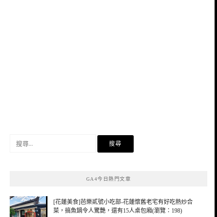
搜
尋
關
鍵
GA4今日熱門文章
字:
[花蓮美食]芭樂貳號小吃部-花蓮懷舊老宅有好吃熱炒合
菜，搞魚鍋令人驚艷，還有15人桌包廂(瀏覽：198)