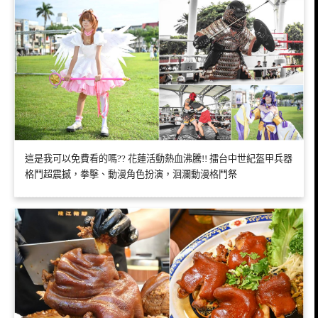
這是我可以免費看的嗎?? 花蓮活動熱血沸騰!! 擂台中世紀盔甲兵器
格鬥超震撼，拳擊、動漫角色扮演，洄瀾動漫格鬥祭