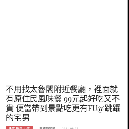
不用找太魯閣附近餐廳，裡面就
有原住民風味餐 99元起好吃又不
貴 便當帶到景點吃更有FU@跳躍
的宅男
便當-麵店-小吃
跳躍的宅男
2021-09-07