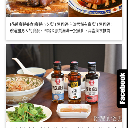
[花蓮壽豐美食]壽豐小吃隆江豬腳飯-台灣居然有賣隆江豬腳飯！一
碗道盡男人的浪漫，四點金膠質滿滿一抿就化，壽豐美食推薦