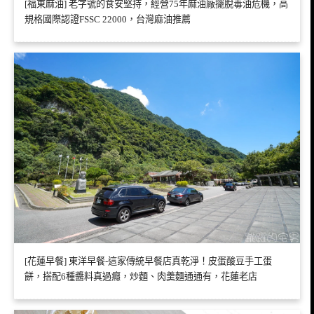
[福東麻油] 老字號的食安堅持，經營75年麻油廠擺脫毒油危機，高
規格國際認證FSSC 22000，台灣麻油推薦
[花蓮早餐] 東洋早餐-這家傳統早餐店真乾淨！皮蛋酸豆手工蛋
餅，搭配6種醬料真過癮，炒麵、肉羹麵通通有，花蓮老店