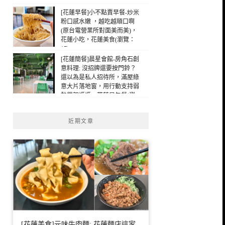
[花蓮早餐]小不點賣早餐-炒米
粉口感水嫩 ，越吃越順口啊
(原台電營業所對面美而美)，
花蓮小吃，花蓮美食(瀏覽：
17)
[花蓮簡餐]晨星會館-房角石創
意料理: 沒招牌還要按門鈴？
還以為是私人招待所，滿屋綠
意大片落地窗，用行動支持弱
勢單親媽媽，花蓮早午餐(瀏
覽：15)
近期文章
[花蓮美食]元味牛肉麵: 花蓮麵店這家