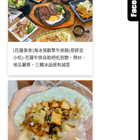
[花蓮美食]海冰灣歡聚牛排館(原胖忠
小吃)-花蓮牛排自助吧吃到飽，熱炒、
地瓜薯條，三櫃冰品很有誠意