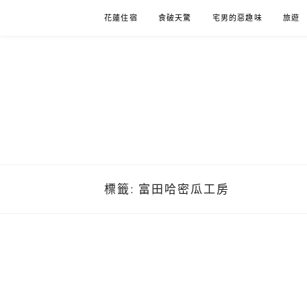
Skip
花蓮住宿
食破天驚
宅男的惡趣味
旅遊
to
content
標籤:
富田哈密瓜工房