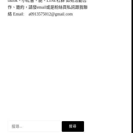
tiktok、小紅書、脆、LINE社群 如有活動合
作、邀約，請發email或是粉絲頁私訊跟我聯
絡 Email:
a0913575012@gmail.com
搜
尋