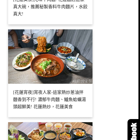
真大碗，推薦秘製香料牛肉麵片，水餃
真大!
[花蓮宵夜]宵夜人家-這家熱炒蔥油拌
麵香到不行! 濃郁牛肉麵、鱸魚蛤蠣湯
頭超鮮美! 花蓮熱炒，花蓮美食