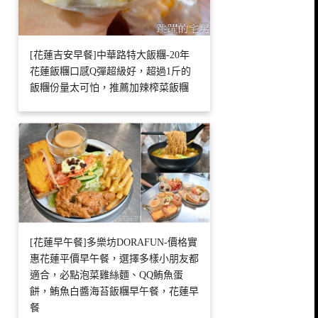
[花蓮吉安早餐]中華路特大飯糰-20年
花蓮飯糰口感Q彈超級好，超過1斤的
飯糰份量太可怕，推薦加辣榨菜飯糰
[花蓮早午餐]多樂坊DORAFUN-價格實
惠花蓮平價早午餐，選擇多樣小朋友都
適合，必點泡菜雞絲麵、QQ鮪魚蛋
餅，鮪魚白醬海苔飯糰早午餐，花蓮早
餐