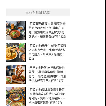
關
鍵
GA4今日熱門文章
字:
[花蓮宵夜]宵夜人家-這家熱炒
蔥油拌麵香到不行! 濃郁牛肉
麵、鱸魚蛤蠣湯頭超鮮美! 花
蓮熱炒，花蓮美食(瀏覽：325)
[花蓮美食]元味牛肉麵: 花蓮麵
店這家真大碗，推薦秘製香料
牛肉麵片，水餃真大!(瀏覽：
221)
[玉里美食推薦]米達碳烤雞排-
曾是193縣道雞排傳說! 碳烤五
花肉、 碳烤脆皮雞腿排，炸麻
糬也太好吃了吧!(瀏覽：175)
[花蓮美食]海冰灣歡聚牛排館
(原胖忠小吃)-花蓮牛排自助吧
吃到飽，熱炒、地瓜薯條，三
櫃冰品很有誠意(瀏覽：57)