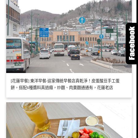
[花蓮早餐] 東洋早餐-這家傳統早餐店真乾淨！皮蛋酸豆手工蛋
餅，搭配6種醬料真過癮，炒麵、肉羹麵通通有，花蓮老店