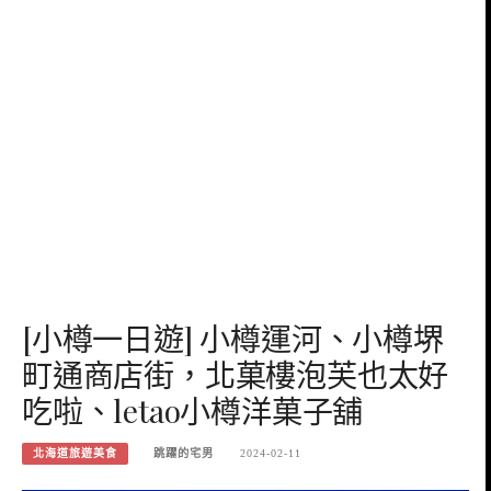
[小樽一日遊] 小樽運河、小樽堺
町通商店街，北菓樓泡芙也太好
吃啦、letao小樽洋菓子舖
北海道旅遊美食
跳躍的宅男
2024-02-11