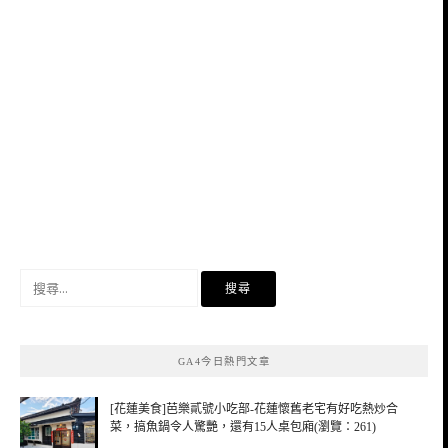
搜
尋
關
鍵
GA4今日熱門文章
字:
[花蓮美食]芭樂貳號小吃部-花蓮懷舊老宅有好吃熱炒合
菜，搞魚鍋令人驚艷，還有15人桌包廂(瀏覽：261)