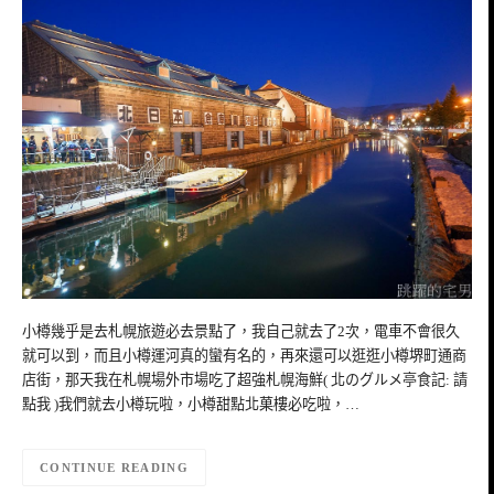
小樽幾乎是去札幌旅遊必去景點了，我自己就去了2次，電車不會很久
就可以到，而且小樽運河真的蠻有名的，再來還可以逛逛小樽堺町通商
店街，那天我在札幌場外市場吃了超強札幌海鮮( 北のグルメ亭食記: 請
點我 )我們就去小樽玩啦，小樽甜點北菓樓必吃啦，…
CONTINUE READING