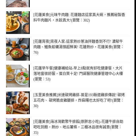
[花蓮美食]元味牛肉麵: 花蓮麵店這家真大碗，推薦秘製香
料牛肉麵片，水餃真大!(瀏覽：302)
[花蓮宵夜]宵夜人家-這家熱炒蔥油拌麵香到不行! 濃郁牛
肉麵、鱸魚蛤蠣湯頭超鮮美! 花蓮熱炒，花蓮美食(瀏覽：
76)
[花蓮早午餐]健康補給站-早上8點就有好吃健康餐，大片
落地窗很舒服，蛋白質十足! 門諾醫院健康管理中心大樓
(瀏覽：53)
[玉里美食推薦]米達碳烤雞排-曾是193縣道雞排傳說! 碳烤
五花肉、 碳烤脆皮雞腿排，炸麻糬也太好吃了吧!(瀏覽：
30)
[花蓮美食]海冰灣歡聚牛排館(原胖忠小吃)-花蓮牛排自助
吧吃到飽，熱炒、地瓜薯條，三櫃冰品很有誠意(瀏覽：
35)