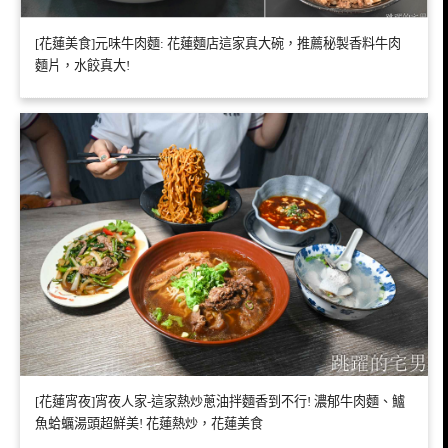
[花蓮美食]元味牛肉麵: 花蓮麵店這家真大碗，推薦秘製香料牛肉
麵片，水餃真大!
[花蓮宵夜]宵夜人家-這家熱炒蔥油拌麵香到不行! 濃郁牛肉麵、鱸
魚蛤蠣湯頭超鮮美! 花蓮熱炒，花蓮美食