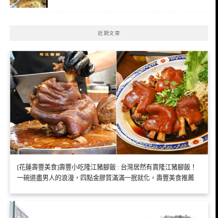
近期文章
[花蓮壽豐美食]壽豐小吃隆江豬腳飯 : 台灣居然有賣隆江豬腳飯！
一碗道盡男人的浪漫，四點金膠質滿滿一抿就化，壽豐美食推薦