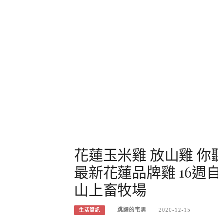
花蓮玉米雞 放山雞 你
最新花蓮品牌雞 16週
山上畜牧場
跳躍的宅男
2020-12-15
生活資訊