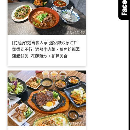
[花蓮宵夜]宵夜人家-這家熱炒蔥油拌
麵香到不行! 濃郁牛肉麵、鱸魚蛤蠣湯
頭超鮮美! 花蓮熱炒，花蓮美食