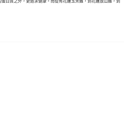
好的蛋白質之外，更追求健康。而從有花蓮玉米雞，到花蓮放山雞，到