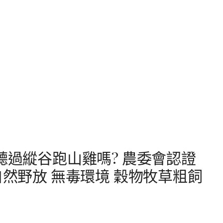
聽過縱谷跑山雞嗎? 農委會認證
自然野放 無毒環境 穀物牧草粗飼