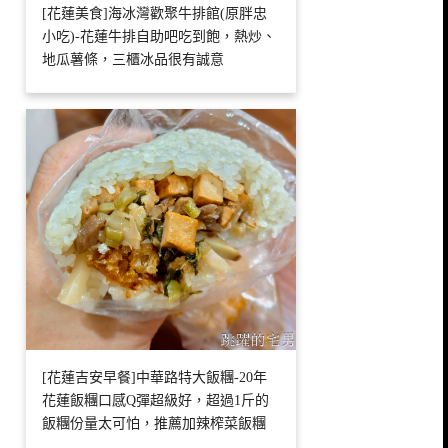
[花蓮美食]海冰灣歡聚牛排館(原胖忠
小吃)-花蓮牛排自助吧吃到飽，熱炒、
地瓜薯條，三櫃冰品很有誠意
[花蓮吉安早餐]中華路特大飯糰-20年
花蓮飯糰口感Q彈超級好，超過1斤的
飯糰份量太可怕，推薦加辣榨菜飯糰