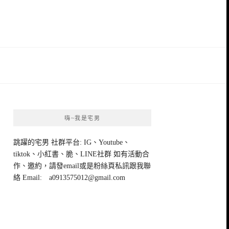
嗨~我是宅男
跳躍的宅男 社群平台: IG、Youtube、
tiktok、小紅書、脆、LINE社群 如有活動合
作、邀約，請發email或是粉絲頁私訊跟我聯
絡 Email:
a0913575012@gmail.com