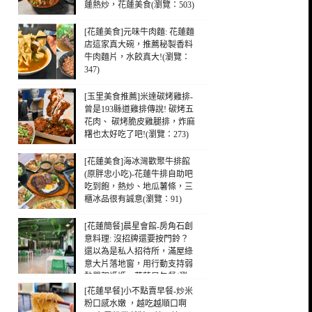
蓮熱炒，花蓮美食(瀏覽：503)
[花蓮美食]元味牛肉麵: 花蓮麵
店這家真大碗，推薦秘製香料
牛肉麵片，水餃真大!(瀏覽：
347)
[玉里美食推薦]米達碳烤雞排-
曾是193縣道雞排傳說! 碳烤五
花肉、 碳烤脆皮雞腿排，炸麻
糬也太好吃了吧!(瀏覽：273)
[花蓮美食]海冰灣歡聚牛排館
(原胖忠小吃)-花蓮牛排自助吧
吃到飽，熱炒、地瓜薯條，三
櫃冰品很有誠意(瀏覽：91)
[花蓮簡餐]晨星會館-房角石創
意料理: 沒招牌還要按門鈴？
還以為是私人招待所，滿屋綠
意大片落地窗，用行動支持弱
勢單親媽媽，花蓮早午餐(瀏
覽：35)
[花蓮早餐]小不點賣早餐-炒米
粉口感水嫩 ，越吃越順口啊