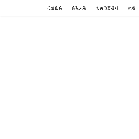
Skip
花蓮住宿
食破天驚
宅男的惡趣味
旅遊
to
content