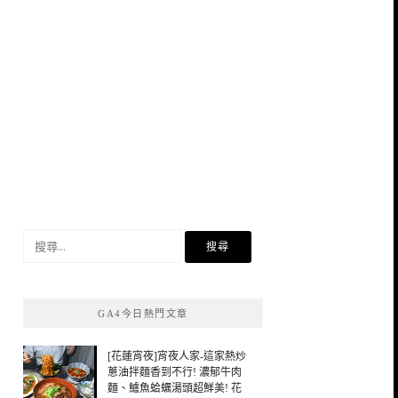
搜
尋
關
鍵
GA4今日熱門文章
字:
[花蓮宵夜]宵夜人家-這家熱炒
蔥油拌麵香到不行! 濃郁牛肉
麵、鱸魚蛤蠣湯頭超鮮美! 花