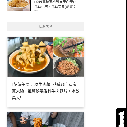
(原台電營業所對面美而美)，
花蓮小吃，花蓮美食(瀏覽：
26)
近期文章
[花蓮美食]元味牛肉麵: 花蓮麵店這家
真大碗，推薦秘製香料牛肉麵片，水餃
真大!