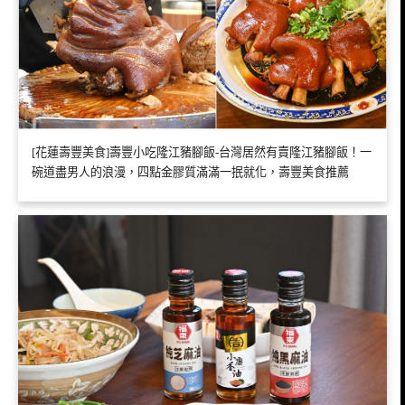
[花蓮壽豐美食]壽豐小吃隆江豬腳飯-台灣居然有賣隆江豬腳飯！一
碗道盡男人的浪漫，四點金膠質滿滿一抿就化，壽豐美食推薦