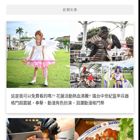
近期文章
這是我可以免費看的嗎?? 花蓮活動熱血沸騰!! 擂台中世紀盔甲兵器
格鬥超震撼，拳擊、動漫角色扮演，洄瀾動漫格鬥祭