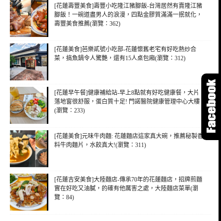
[花蓮壽豐美食]壽豐小吃隆江豬腳飯-台灣居然有賣隆江豬
腳飯！一碗道盡男人的浪漫，四點金膠質滿滿一抿就化，
壽豐美食推薦(瀏覽：362)
[花蓮美食]芭樂貳號小吃部-花蓮懷舊老宅有好吃熱炒合
菜，搞魚鍋令人驚艷，還有15人桌包廂(瀏覽：312)
[花蓮早午餐]健康補給站-早上8點就有好吃健康餐，大片
落地窗很舒服，蛋白質十足! 門諾醫院健康管理中心大樓
(瀏覽：233)
[花蓮美食]元味牛肉麵: 花蓮麵店這家真大碗，推薦秘製香
料牛肉麵片，水餃真大!(瀏覽：311)
[花蓮吉安美食]大陸麵店-傳承70年的花蓮麵店，招牌煎麵
實在好吃又油膩，的確有他厲害之處，大陸麵店菜單(瀏
覽：84)