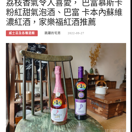
荔枝香氣令人喜愛， 巴富慕斯卡
粉紅甜氣泡酒、巴富 卡本內蘇維
濃紅酒，家樂福紅酒推薦
威士忌及各種酒類
跳躍的宅男
2022-09-27