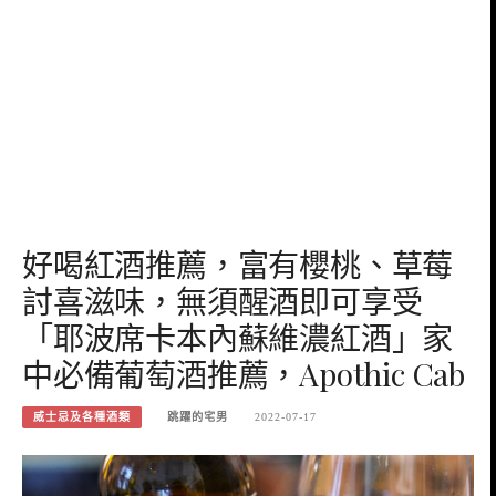
好喝紅酒推薦，富有櫻桃、草莓
討喜滋味，無須醒酒即可享受
「耶波席卡本內蘇維濃紅酒」家
中必備葡萄酒推薦，Apothic Cab
威士忌及各種酒類
跳躍的宅男
2022-07-17