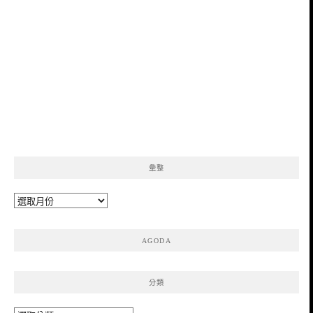
彙整
彙
整
AGODA
分類