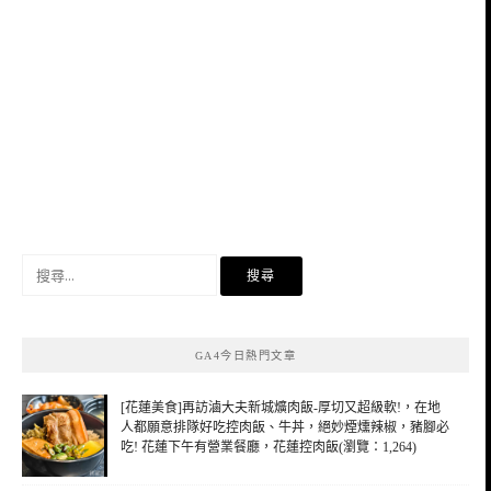
搜
尋
關
鍵
GA4今日熱門文章
字:
[花蓮美食]再訪滷大夫新城爌肉飯-厚切又超級軟!，在地
人都願意排隊好吃控肉飯、牛丼，絕妙煙燻辣椒，豬腳必
吃! 花蓮下午有營業餐廳，花蓮控肉飯(瀏覽：1,264)