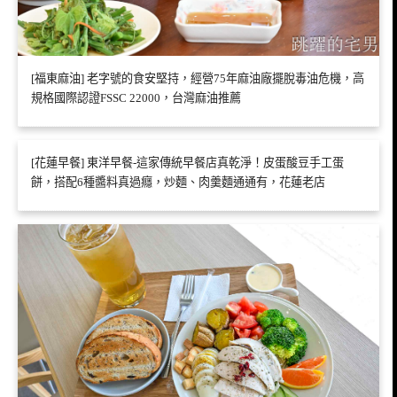
[福東麻油] 老字號的食安堅持，經營75年麻油廠擺脫毒油危機，高
規格國際認證FSSC 22000，台灣麻油推薦
[花蓮早餐] 東洋早餐-這家傳統早餐店真乾淨！皮蛋酸豆手工蛋
餅，搭配6種醬料真過癮，炒麵、肉羹麵通通有，花蓮老店