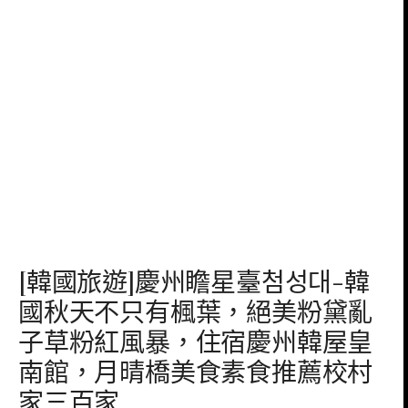
[韓國旅遊]慶州瞻星臺첨성대-韓
國秋天不只有楓葉，絕美粉黛亂
子草粉紅風暴，住宿慶州韓屋皇
南館，月晴橋美食素食推薦校村
家三百家