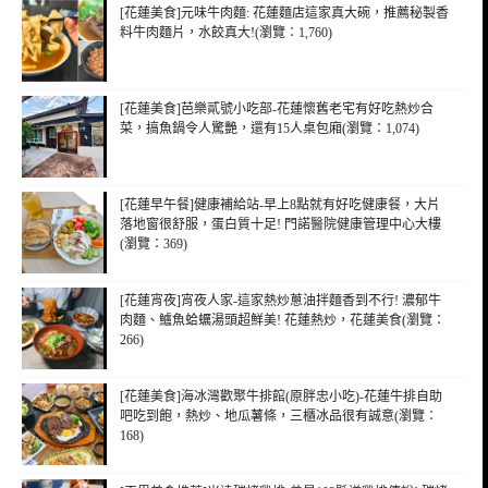
[花蓮美食]元味牛肉麵: 花蓮麵店這家真大碗，推薦秘製香
料牛肉麵片，水餃真大!(瀏覽：1,760)
[花蓮美食]芭樂貳號小吃部-花蓮懷舊老宅有好吃熱炒合
菜，搞魚鍋令人驚艷，還有15人桌包廂(瀏覽：1,074)
[花蓮早午餐]健康補給站-早上8點就有好吃健康餐，大片
落地窗很舒服，蛋白質十足! 門諾醫院健康管理中心大樓
(瀏覽：369)
[花蓮宵夜]宵夜人家-這家熱炒蔥油拌麵香到不行! 濃郁牛
肉麵、鱸魚蛤蠣湯頭超鮮美! 花蓮熱炒，花蓮美食(瀏覽：
266)
[花蓮美食]海冰灣歡聚牛排館(原胖忠小吃)-花蓮牛排自助
吧吃到飽，熱炒、地瓜薯條，三櫃冰品很有誠意(瀏覽：
168)