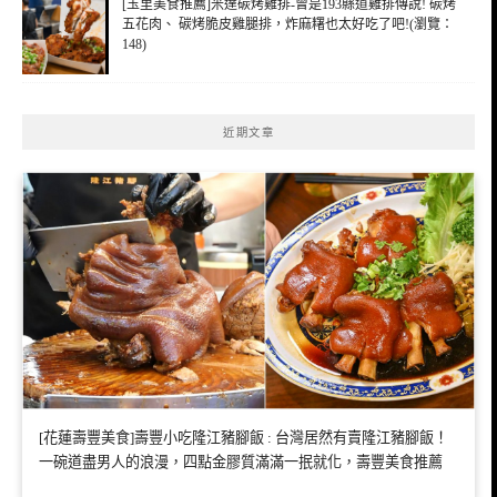
[玉里美食推薦]米達碳烤雞排-曾是193縣道雞排傳說! 碳烤
五花肉、 碳烤脆皮雞腿排，炸麻糬也太好吃了吧!(瀏覽：
148)
近期文章
[花蓮壽豐美食]壽豐小吃隆江豬腳飯 : 台灣居然有賣隆江豬腳飯！
一碗道盡男人的浪漫，四點金膠質滿滿一抿就化，壽豐美食推薦