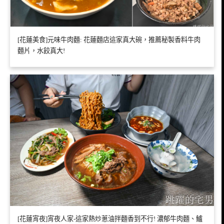
[花蓮美食]元味牛肉麵: 花蓮麵店這家真大碗，推薦秘製香料牛肉
麵片，水餃真大!
[花蓮宵夜]宵夜人家-這家熱炒蔥油拌麵香到不行! 濃郁牛肉麵、鱸