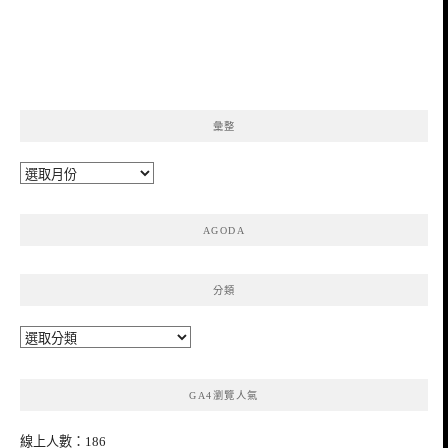
彙整
彙
整
AGODA
分類
分
類
GA4瀏覽人氣
線上人數：186