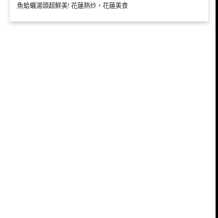
魚蛤蠣湯頭超鮮美! 花蓮熱炒，花蓮美食