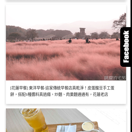
[花蓮早餐] 東洋早餐-這家傳統早餐店真乾淨！皮蛋酸豆手工蛋
餅，搭配6種醬料真過癮，炒麵、肉羹麵通通有，花蓮老店