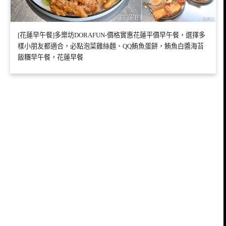
[花蓮早午餐]多樂坊DORAFUN-價格實惠花蓮平價早午餐，選擇多
樣小朋友都適合，必點泡菜雞絲麵、QQ鮪魚蛋餅，鮪魚白醬海苔
飯糰早午餐，花蓮早餐