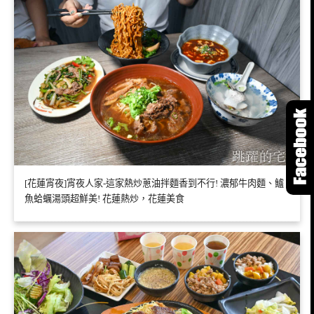
[花蓮宵夜]宵夜人家-這家熱炒蔥油拌麵香到不行! 濃郁牛肉麵、鱸
魚蛤蠣湯頭超鮮美! 花蓮熱炒，花蓮美食