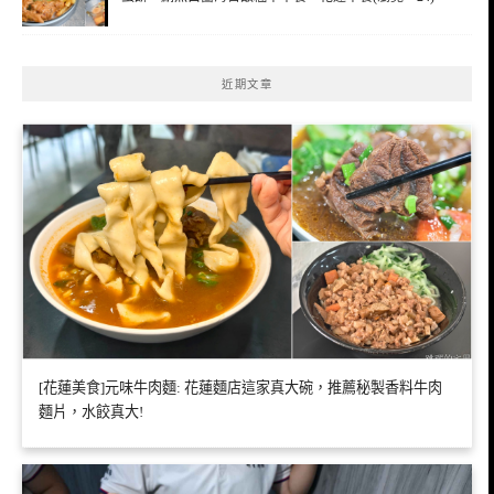
近期文章
[花蓮美食]元味牛肉麵: 花蓮麵店這家真大碗，推薦秘製香料牛肉
麵片，水餃真大!