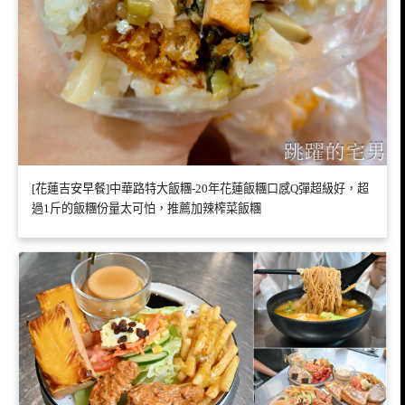
[花蓮吉安早餐]中華路特大飯糰-20年花蓮飯糰口感Q彈超級好，超
過1斤的飯糰份量太可怕，推薦加辣榨菜飯糰