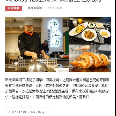
中式餐廳
跳躍的宅男
2019-11-05
新天堂樂園二樓開了間樂山海鐵板燒，之前我去逛貨櫃星巴克的時候就
有看到他在試營運，最近正式開始營運之後，他的299元套餐菜色真的
是很豐富，沙拉超大盤,配上2個配菜跟主餐，還有冰沙濃湯飲料無限提
供，這樣吃好飽ㄟ，而且他的伊比利豬油花超美，而且口…
CONTINUE READING