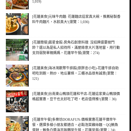
1,019)
[花蓮美食]元味牛肉麵: 花蓮麵店這家真大碗，推薦秘製香
料牛肉麵片，水餃真大!(瀏覽：1,036)
[花蓮簡餐]晨星會館-房角石創意料理: 沒招牌還要按門
鈴？還以為是私人招待所，滿屋綠意大片落地窗，用行動
支持弱勢單親媽媽，花蓮早午餐(瀏覽：274)
[花蓮美食]海冰灣歡聚牛排館(原胖忠小吃)-花蓮牛排自助
吧吃到飽，熱炒、地瓜薯條，三櫃冰品很有誠意(瀏覽：
121)
[花蓮美食]台南東山鴨頭花蓮和平店-花蓮這家東山鴨頭價
格超實惠，豆干也太好吃了吧，老店值得推!(瀏覽：36)
[花蓮早午餐]多樂坊DORAFUN-價格實惠花蓮平價早午
餐，選擇多樣小朋友都適合，必點泡菜雞絲麵、QQ鮪魚
蛋餅，鮪魚白醬海苔飯糰早午餐，花蓮早餐(瀏覽：24)