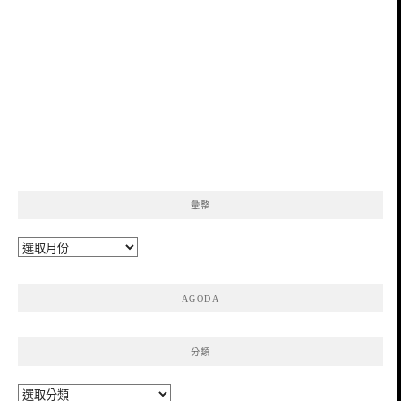
彙整
彙
整
AGODA
分類
分