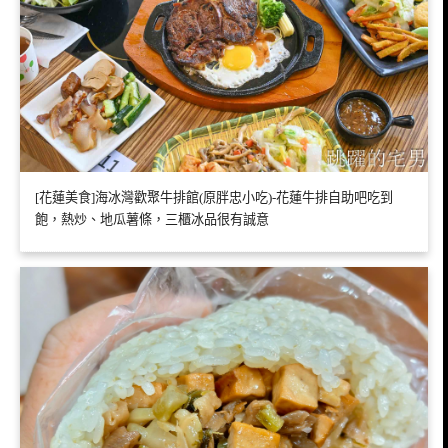
[花蓮美食]海冰灣歡聚牛排館(原胖忠小吃)-花蓮牛排自助吧吃到
飽，熱炒、地瓜薯條，三櫃冰品很有誠意