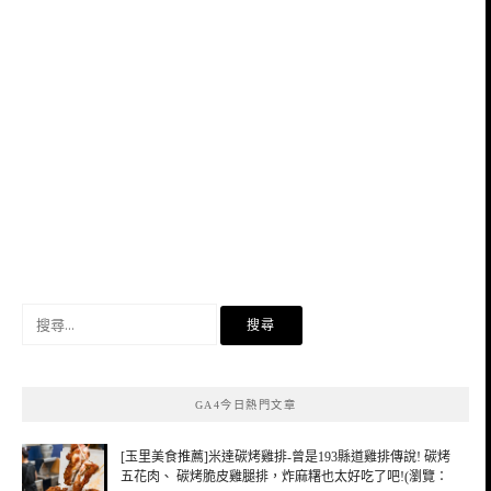
搜
尋
關
鍵
GA4今日熱門文章
字:
[玉里美食推薦]米達碳烤雞排-曾是193縣道雞排傳說! 碳烤
五花肉、 碳烤脆皮雞腿排，炸麻糬也太好吃了吧!(瀏覽：