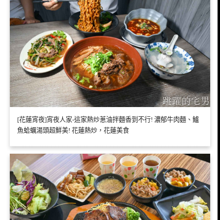
[花蓮宵夜]宵夜人家-這家熱炒蔥油拌麵香到不行! 濃郁牛肉麵、鱸
魚蛤蠣湯頭超鮮美! 花蓮熱炒，花蓮美食