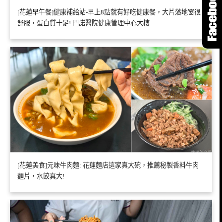
[花蓮早午餐]健康補給站-早上8點就有好吃健康餐，大片落地窗很
舒服，蛋白質十足! 門諾醫院健康管理中心大樓
[花蓮美食]元味牛肉麵: 花蓮麵店這家真大碗，推薦秘製香料牛肉
麵片，水餃真大!