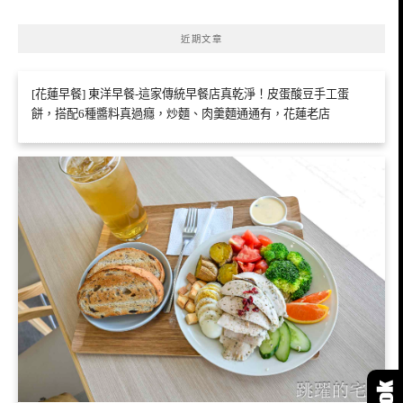
近期文章
[花蓮早餐] 東洋早餐-這家傳統早餐店真乾淨！皮蛋酸豆手工蛋
餅，搭配6種醬料真過癮，炒麵、肉羹麵通通有，花蓮老店