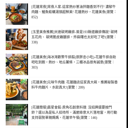
[花蓮宵夜]宵夜人家-這家熱炒蔥油拌麵香到不行! 濃郁牛
肉麵、鱸魚蛤蠣湯頭超鮮美! 花蓮熱炒，花蓮美食(瀏覽：
852)
[玉里美食推薦]米達碳烤雞排-曾是193縣道雞排傳說! 碳烤
五花肉、 碳烤脆皮雞腿排，炸麻糬也太好吃了吧!(瀏覽：
338)
[花蓮美食]海冰灣歡聚牛排館(原胖忠小吃)-花蓮牛排自助
吧吃到飽，熱炒、地瓜薯條，三櫃冰品很有誠意(瀏覽：
303)
[花蓮美食]元味牛肉麵: 花蓮麵店這家真大碗，推薦秘製香
料牛肉麵片，水餃真大!(瀏覽：209)
[花蓮簡餐]晨星會館-房角石創意料理: 沒招牌還要按門
鈴？還以為是私人招待所，滿屋綠意大片落地窗，用行動
支持弱勢單親媽媽，花蓮早午餐(瀏覽：146)