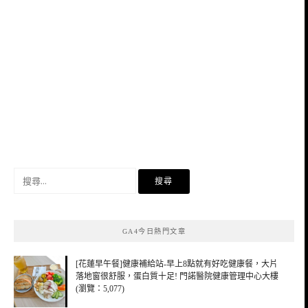
搜
尋
關
鍵
GA4今日熱門文章
字:
[花蓮早午餐]健康補給站-早上8點就有好吃健康餐，大片
落地窗很舒服，蛋白質十足! 門諾醫院健康管理中心大樓
(瀏覽：5,077)