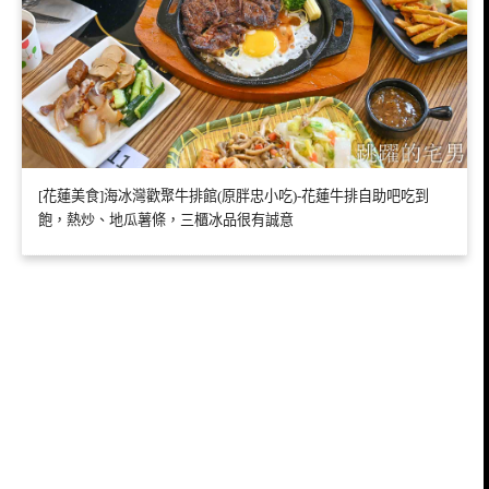
[花蓮美食]海冰灣歡聚牛排館(原胖忠小吃)-花蓮牛排自助吧吃到
飽，熱炒、地瓜薯條，三櫃冰品很有誠意