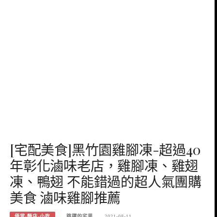
[宅配美食]黑竹園雞腳凍-超過40
年彰化滷味老店，雞腳凍、雞翅
凍、鴨翅 不能錯過的超人氣團購
美食 滷味雞腳推薦
便當-麵店-小吃
跳躍的宅男
2021-08-11