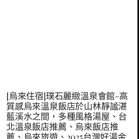
[烏來住宿]璞石麗緻溫泉會館-高
質感烏來溫泉飯店於山林靜謐湛
藍溪水之間，多種風格湯屋、台
北溫泉飯店推薦、烏來飯店推
薦、烏來旅遊、2025台灣好湯金