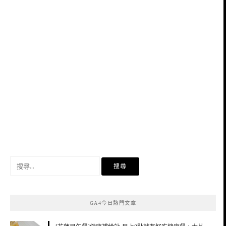
搜
尋
關
鍵
GA4今日熱門文章
字: