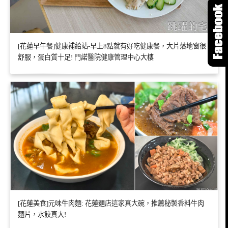
[花蓮早午餐]健康補給站-早上8點就有好吃健康餐，大片落地窗很
舒服，蛋白質十足! 門諾醫院健康管理中心大樓
[花蓮美食]元味牛肉麵: 花蓮麵店這家真大碗，推薦秘製香料牛肉
麵片，水餃真大!