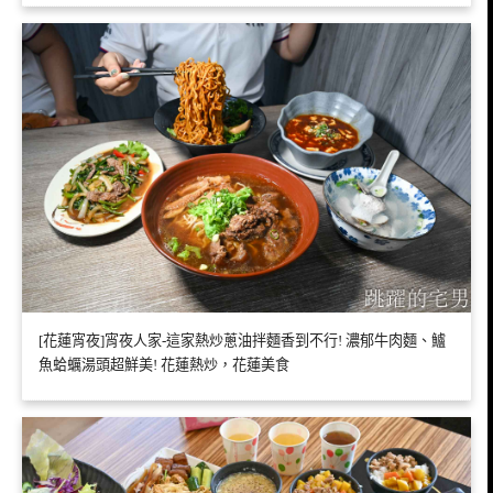
[花蓮宵夜]宵夜人家-這家熱炒蔥油拌麵香到不行! 濃郁牛肉麵、鱸
魚蛤蠣湯頭超鮮美! 花蓮熱炒，花蓮美食