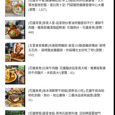
[花蓮早午餐]健康補給站-早上8點就有好吃健康餐，大片
落地窗很舒服，蛋白質十足! 門諾醫院健康管理中心大樓
(瀏覽：1,827)
[花蓮宵夜]宵夜人家-這家熱炒蔥油拌麵香到不行! 濃郁牛
肉麵、鱸魚蛤蠣湯頭超鮮美! 花蓮熱炒，花蓮美食(瀏覽：
440)
[玉里美食推薦]米達碳烤雞排-曾是193縣道雞排傳說! 碳烤
五花肉、 碳烤脆皮雞腿排，炸麻糬也太好吃了吧!(瀏覽：
132)
[花蓮美食]元味牛肉麵: 花蓮麵店這家真大碗，推薦秘製香
料牛肉麵片，水餃真大!(瀏覽：82)
[花蓮美食]海冰灣歡聚牛排館(原胖忠小吃)-花蓮牛排自助
吧吃到飽，熱炒、地瓜薯條，三櫃冰品很有誠意(瀏覽：
51)
[花蓮簡餐]晨星會館-房角石創意料理: 沒招牌還要按門