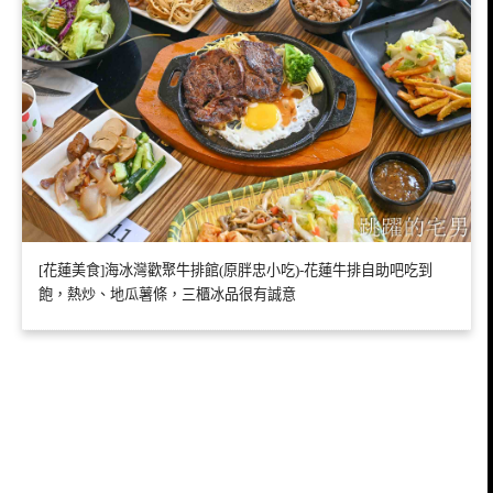
[花蓮美食]海冰灣歡聚牛排館(原胖忠小吃)-花蓮牛排自助吧吃到
飽，熱炒、地瓜薯條，三櫃冰品很有誠意