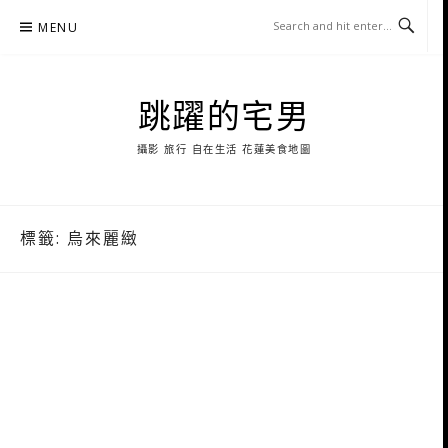
Skip
MENU
to
content
跳躍的宅男
攝影 旅行 自在生活 花蓮美食地圖
標籤:
烏來麗緻