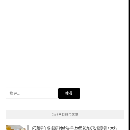
搜
尋
關
鍵
GA4今日熱門文章
字:
[花蓮早午餐]健康補給站-早上8點就有好吃健康餐，大片