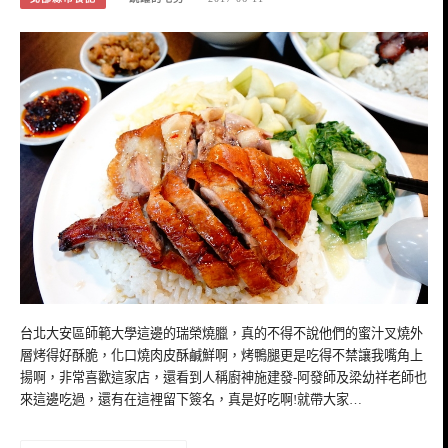
台北大安區師範大學這邊的瑞榮燒臘，真的不得不說他們的蜜汁叉燒外
層烤得好酥脆，化口燒肉皮酥鹹鮮啊，烤鴨腿更是吃得不禁讓我嘴角上
揚啊，非常喜歡這家店，還看到人稱廚神施建發-阿發師及梁幼祥老師也
來這邊吃過，還有在這裡留下簽名，真是好吃啊!就帶大家…