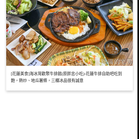
[花蓮美食]海冰灣歡聚牛排館(原胖忠小吃)-花蓮牛排自助吧吃到
飽，熱炒、地瓜薯條，三櫃冰品很有誠意