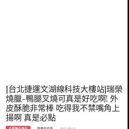
[台北捷運文湖線科技大樓站]瑞榮
燒臘-鴨腿叉燒可真是好吃啊! 外
皮酥脆非常棒 吃得我不禁嘴角上
揚啊 真是必點
北部縣市食記
跳躍的宅男
2017-06-11