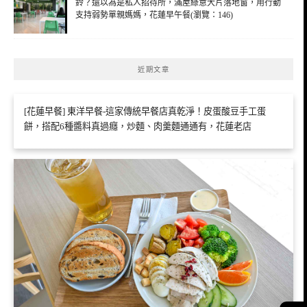
鈴？還以為是私人招待所，滿屋綠意大片落地窗，用行動
支持弱勢單親媽媽，花蓮早午餐(瀏覽：146)
近期文章
[花蓮早餐] 東洋早餐-這家傳統早餐店真乾淨！皮蛋酸豆手工蛋
餅，搭配6種醬料真過癮，炒麵、肉羹麵通通有，花蓮老店