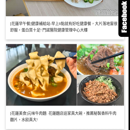
[花蓮早午餐]健康補給站-早上8點就有好吃健康餐，大片落地窗很
舒服，蛋白質十足! 門諾醫院健康管理中心大樓
[花蓮美食]元味牛肉麵: 花蓮麵店這家真大碗，推薦秘製香料牛肉
麵片，水餃真大!