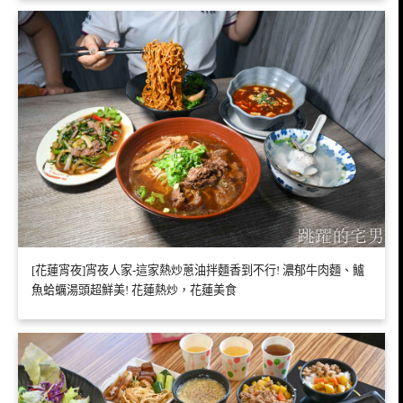
[花蓮宵夜]宵夜人家-這家熱炒蔥油拌麵香到不行! 濃郁牛肉麵、鱸
魚蛤蠣湯頭超鮮美! 花蓮熱炒，花蓮美食