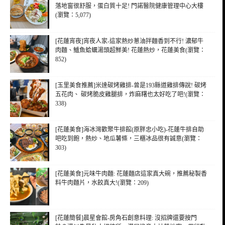
落地窗很舒服，蛋白質十足! 門諾醫院健康管理中心大樓
(瀏覽：5,077)
[花蓮宵夜]宵夜人家-這家熱炒蔥油拌麵香到不行! 濃郁牛
肉麵、鱸魚蛤蠣湯頭超鮮美! 花蓮熱炒，花蓮美食(瀏覽：
852)
[玉里美食推薦]米達碳烤雞排-曾是193縣道雞排傳說! 碳烤
五花肉、 碳烤脆皮雞腿排，炸麻糬也太好吃了吧!(瀏覽：
338)
[花蓮美食]海冰灣歡聚牛排館(原胖忠小吃)-花蓮牛排自助
吧吃到飽，熱炒、地瓜薯條，三櫃冰品很有誠意(瀏覽：
303)
[花蓮美食]元味牛肉麵: 花蓮麵店這家真大碗，推薦秘製香
料牛肉麵片，水餃真大!(瀏覽：209)
[花蓮簡餐]晨星會館-房角石創意料理: 沒招牌還要按門